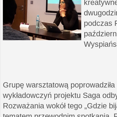
kreatywne
dwugodzin
podczas F
październ
Wyspiańsk
Grupę warsztatową poprowadziła 
wykładowczyń projektu Saga odby
Rozważania wokół tego „Gdzie biją
tematem przewodnim spotkania. 