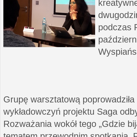
kreatywne
dwugodzin
podczas F
październ
Wyspiańsk
Grupę warsztatową poprowadziła 
wykładowczyń projektu Saga odby
Rozważania wokół tego „Gdzie biją
tematem przewodnim spotkania. 