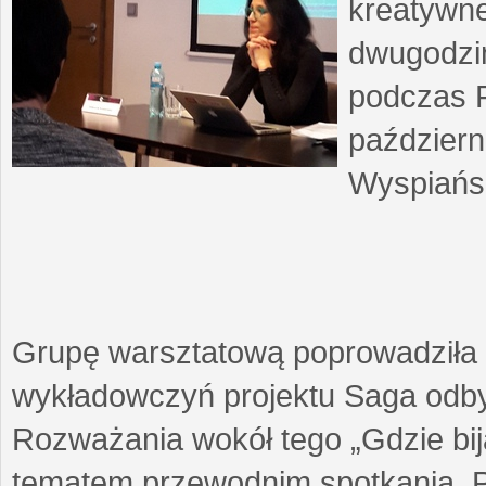
kreatywne
dwugodzin
podczas F
październ
Wyspiańsk
Grupę warsztatową poprowadziła 
wykładowczyń projektu Saga odby
Rozważania wokół tego „Gdzie biją
tematem przewodnim spotkania. 