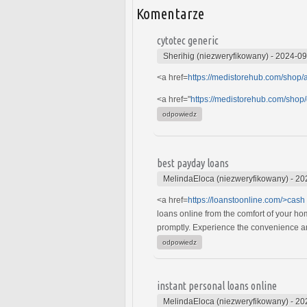
Komentarze
cytotec generic
Sherihig (niezweryfikowany)
-
2024-09
<a href=
https://medistorehub.com/shop/
<a href="
https://medistorehub.com/shop
odpowiedz
best payday loans
MelindaEloca (niezweryfikowany)
-
20
<a href=
https://loanstoonline.com/>cash
loans online from the comfort of your h
promptly. Experience the convenience and
odpowiedz
instant personal loans online
MelindaEloca (niezweryfikowany)
-
20