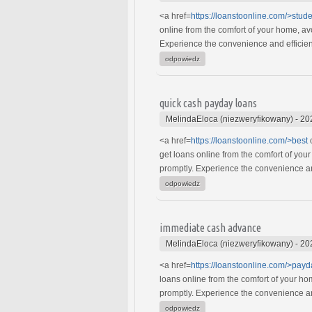
<a href=
https://loanstoonline.com/>stud
online from the comfort of your home, av
Experience the convenience and efficien
odpowiedz
quick cash payday loans
MelindaEloca (niezweryfikowany)
-
20
<a href=
https://loanstoonline.com/>best
o
get loans online from the comfort of yo
promptly. Experience the convenience and
odpowiedz
immediate cash advance
MelindaEloca (niezweryfikowany)
-
20
<a href=
https://loanstoonline.com/>payd
loans online from the comfort of your h
promptly. Experience the convenience and
odpowiedz