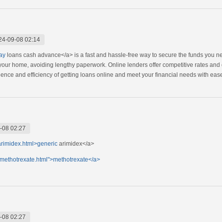
24-09-08 02:14
ay
loans cash advance</a> is a fast and hassle-free way to secure the funds you ne
 your home, avoiding lengthy paperwork. Online lenders offer competitive rates and
nce and efficiency of getting loans online and meet your financial needs with eas
-08 02:27
arimidex.html>generic
arimidex</a>
/methotrexate.html">methotrexate</a>
-08 02:27