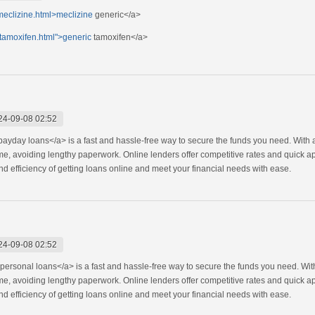
meclizine.html>meclizine
generic</a>
tamoxifen.html">generic
tamoxifen</a>
24-09-08 02:52
ayday loans</a> is a fast and hassle-free way to secure the funds you need. With 
ome, avoiding lengthy paperwork. Online lenders offer competitive rates and quick 
 efficiency of getting loans online and meet your financial needs with ease.
24-09-08 02:52
personal loans</a> is a fast and hassle-free way to secure the funds you need. Wit
ome, avoiding lengthy paperwork. Online lenders offer competitive rates and quick 
 efficiency of getting loans online and meet your financial needs with ease.