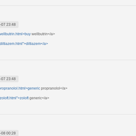
-07 23:48
ellbutrin.html>buy
wellbutrin</a>
diltiazem.html">diltiazem</a>
-07 23:48
propranolol.html>generic
propranolol</a>
oloft.html">zoloft
generic</a>
-08 00:28