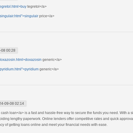
egretol.html>buy
tegretol</a>
ingulair.html">singulair
price</a>
-08 00:28
/doxazosin.html>doxazosin
generic</a>
pyridium.html">pyridium
generic</a>
24-09-08 02:14
cash loan</a> is a fast and hassle-free way to secure the funds you need. With a s
oiding lengthy paperwork. Online lenders offer competitive rates and quick approv
cy of getting loans online and meet your financial needs with ease.