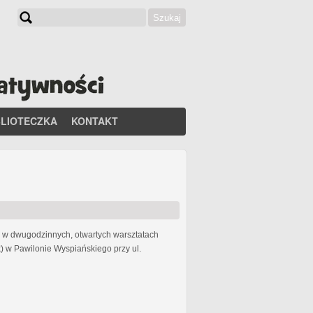
Szukaj
Formularz wyszukiwania
BLIOTECZKA
KONTAKT
li w dwugodzinnych, otwartych warsztatach
) w Pawilonie Wyspiańskiego przy ul.