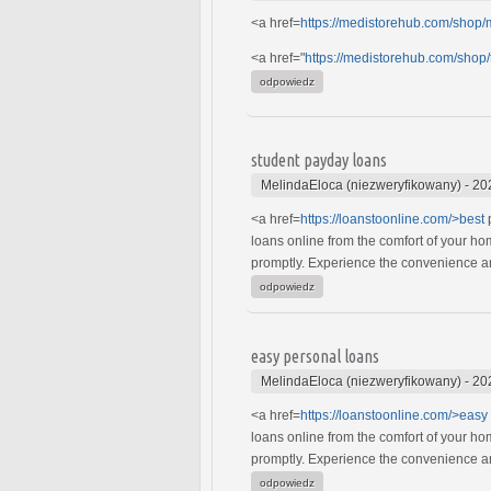
<a href=
https://medistorehub.com/shop/
<a href="
https://medistorehub.com/shop/
odpowiedz
student payday loans
MelindaEloca (niezweryfikowany)
-
20
<a href=
https://loanstoonline.com/>best
p
loans online from the comfort of your h
promptly. Experience the convenience and
odpowiedz
easy personal loans
MelindaEloca (niezweryfikowany)
-
20
<a href=
https://loanstoonline.com/>easy
loans online from the comfort of your h
promptly. Experience the convenience and
odpowiedz