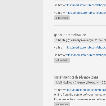
<a href=
https://medistorehub.com/shop/t
<a href="
https://medistorehub.com/shop/s
odpowiedz
generic promethazine
Sherihig (niezweryfikowany)
-
2024-09
<a href=
https://medistorehub.com/shop
<a href="
https://medistorehub.com/shop/
odpowiedz
installment cash advance loans
MelindaEloca (niezweryfikowany)
-
20
<a href=
https://loanstoonline.com/>quick
online from the comfort of your home, av
Experience the convenience and efficien
odpowiedz