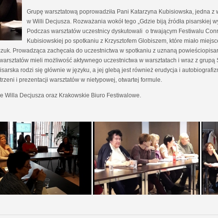
Grupę warsztatową poprowadziła Pani Katarzyna Kubisiowska, jedna z
w Willi Decjusza. Rozważania wokół tego „Gdzie biją źródła pisarskiej
Podczas warsztatów uczestnicy dyskutowali o trwającym Festiwalu Conr
Kubisiowskiej po spotkaniu z Krzysztofem Globiszem, które miało miejsc
czuk. Prowadząca zachęcała do uczestnictwa w spotkaniu z uznaną powieściopisark
h warsztatów mieli możliwość aktywnego uczestnictwa w warsztatach i wraz z grupą 
arska rodzi się głównie w języku, a jej glebą jest również erudycja i autobiografiz
zeni i prezentacji warsztatów w nietypowej, otwartej formule.
e Willa Decjusza oraz Krakowskie Biuro Festiwalowe.