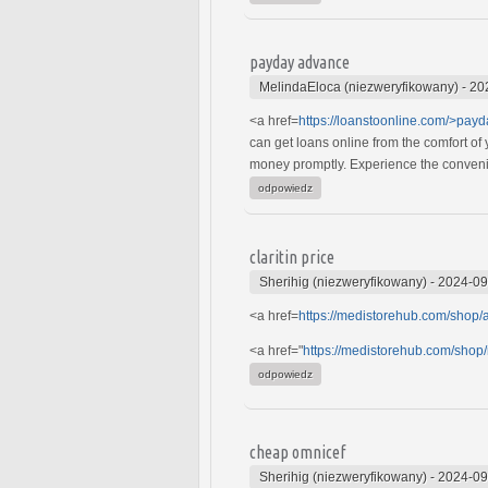
payday advance
MelindaEloca (niezweryfikowany)
-
20
<a href=
https://loanstoonline.com/>payd
can get loans online from the comfort of
money promptly. Experience the convenie
odpowiedz
claritin price
Sherihig (niezweryfikowany)
-
2024-09
<a href=
https://medistorehub.com/shop/
<a href="
https://medistorehub.com/shop
odpowiedz
cheap omnicef
Sherihig (niezweryfikowany)
-
2024-09