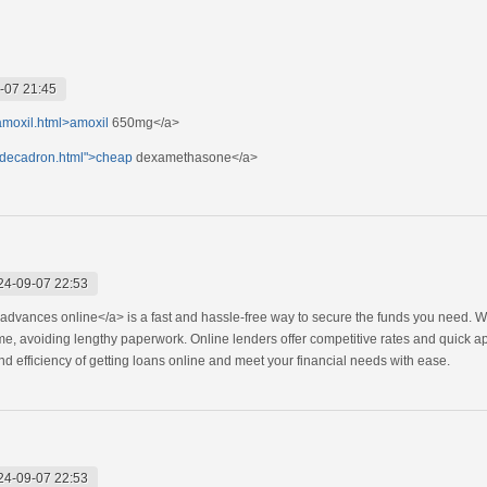
-07 21:45
amoxil.html>amoxil
650mg</a>
/decadron.html">cheap
dexamethasone</a>
24-09-07 22:53
advances online</a> is a fast and hassle-free way to secure the funds you need. Wi
ome, avoiding lengthy paperwork. Online lenders offer competitive rates and quick 
 efficiency of getting loans online and meet your financial needs with ease.
24-09-07 22:53