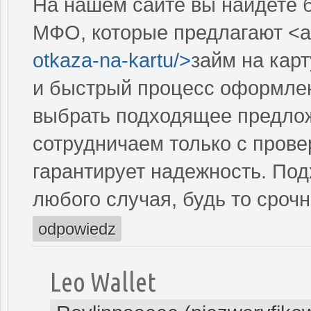
На нашем сайте вы найдете 
МФО, которые предлагают <a
otkaza-na-kartu/>
займ на кар
и быстрый процесс оформлен
выбрать подходящее предлож
сотрудничаем только с пров
гарантирует надежность. По
любого случая, будь то сроч
odpowiedz
Leo Wallet