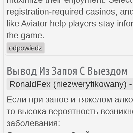
registration-required casinos, an
like Aviator help players stay inf
the game.
odpowiedz
Вывод Из Запоя С Выездом
RonaldFex (niezweryfikowany)
Если при запое и тяжелом алк
то высока вероятность возник
заболевания: