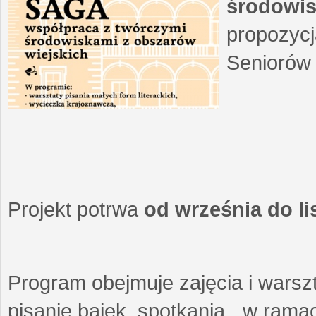
środowis
propozycj
Seniorów 
Projekt potrwa
od września do l
Program obejmuje zajęcia i warszt
pisanie bajek, spotkania w ramach