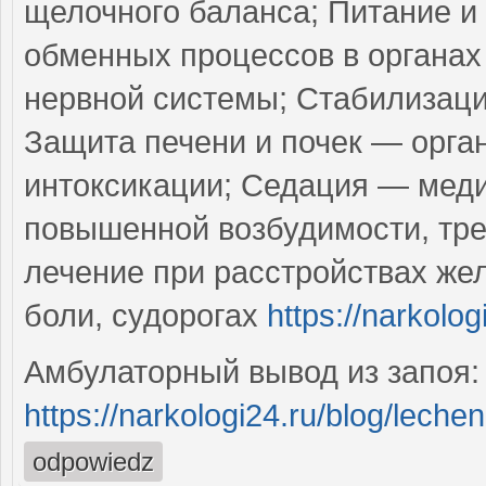
щелочного баланса; Питание и
обменных процессов в органах
нервной системы; Стабилизаци
Защита печени и почек — орга
интоксикации; Седация — меди
повышенной возбудимости, тре
лечение при расстройствах жел
боли, судорогах
https://narkolo
Амбулаторный вывод из запоя:
https://narkologi24.ru/blog/lech
odpowiedz