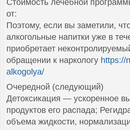
Стоимость лечебной программы
от:
Поэтому, если вы заметили, чт
алкогольные напитки уже в тече
приобретает неконтролируемый
обращении к наркологу
https://
alkogolya/
Очередной (следующий)
Детоксикация — ускоренное вы
продуктов его распада; Регид
объема жидкости, нормализаци