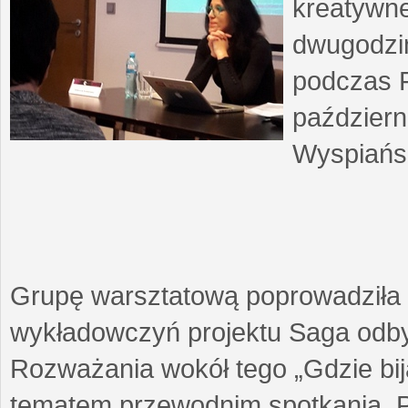
kreatywne
dwugodzin
podczas F
październ
Wyspiańsk
Grupę warsztatową poprowadziła 
wykładowczyń projektu Saga odby
Rozważania wokół tego „Gdzie biją
tematem przewodnim spotkania. 