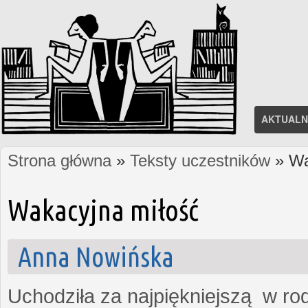
AKTUALN
Strona główna
»
Teksty uczestników
» Wa
Jesteś tutaj
Wakacyjna miłość
Anna Nowińska
Uchodziła za najpiękniejszą w rod