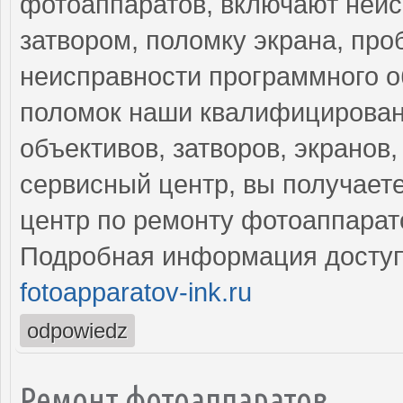
фотоаппаратов, включают неис
затвором, поломку экрана, пр
неисправности программного о
поломок наши квалифицирован
объективов, затворов, экранов
сервисный центр, вы получает
центр по ремонту фотоаппарат
Подробная информация доступ
fotoapparatov-ink.ru
odpowiedz
Ремонт фотоаппаратов