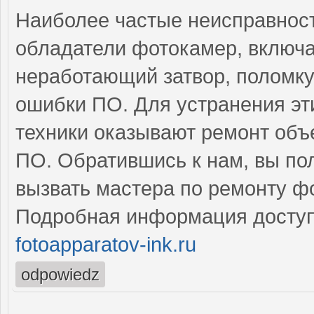
Наиболее частые неисправност
обладатели фотокамер, включ
неработающий затвор, поломку
ошибки ПО. Для устранения э
техники оказывают ремонт объе
ПО. Обратившись к нам, вы по
вызвать мастера по ремонту ф
Подробная информация доступ
fotoapparatov-ink.ru
odpowiedz