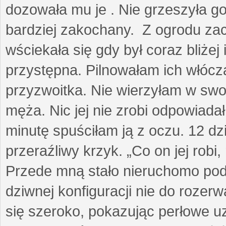
dozowała mu je . Nie grzeszyła go
bardziej zakochany. Z ogrodu za
wściekała się gdy był coraz bliżej i
przystępna. Pilnowałam ich włóczą
przyzwoitka. Nie wierzyłam w sw
męża. Nic jej nie zrobi odpowiadał
minutę spuściłam ją z oczu. 12 dz
przeraźliwy krzyk. „Co on jej robi,
Przede mną stało nieruchomo pod
dziwnej konfiguracji nie do rozerw
się szeroko, pokazując perłowe u