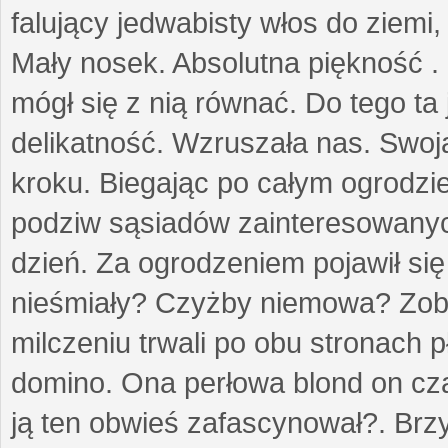
falujący jedwabisty włos do ziemi,
Mały nosek. Absolutna piękność . 
mógł się z nią równać. Do tego ta
delikatność. Wzruszała nas. Swo
kroku. Biegając po całym ogrodzi
podziw sąsiadów zainteresowanych
dzień. Za ogrodzeniem pojawił się 
nieśmiały? Czyżby niemowa? Zoba
milczeniu trwali po obu stronach p
domino. Ona perłowa blond on cz
ją ten obwieś zafascynował?. Brz