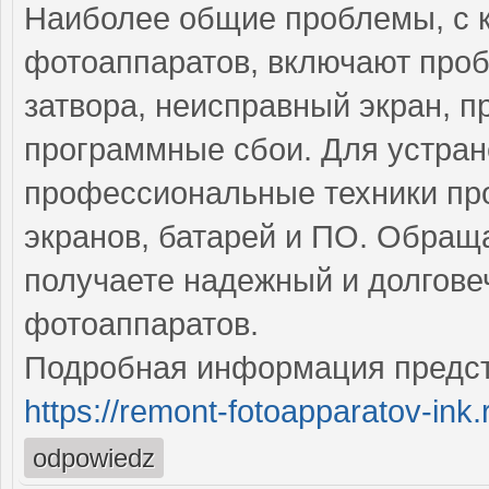
Наиболее общие проблемы, с 
фотоаппаратов, включают проб
затвора, неисправный экран, 
программные сбои. Для устран
профессиональные техники про
экранов, батарей и ПО. Обращ
получаете надежный и долгове
фотоаппаратов.
Подробная информация предст
https://remont-fotoapparatov-ink.
odpowiedz