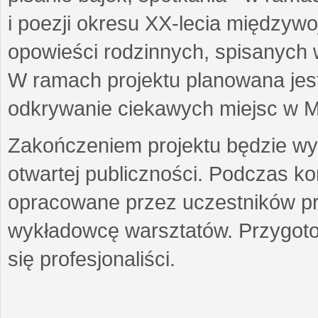
i poezji okresu XX-lecia międzyw
opowieści rodzinnych, spisanych
W ramach projektu planowana jest
odkrywanie ciekawych miejsc w M
Zakończeniem projektu będzie wys
otwartej publiczności. Podczas k
opracowane przez uczestników p
wykładowcę warsztatów. Przygot
się profesjonaliści.