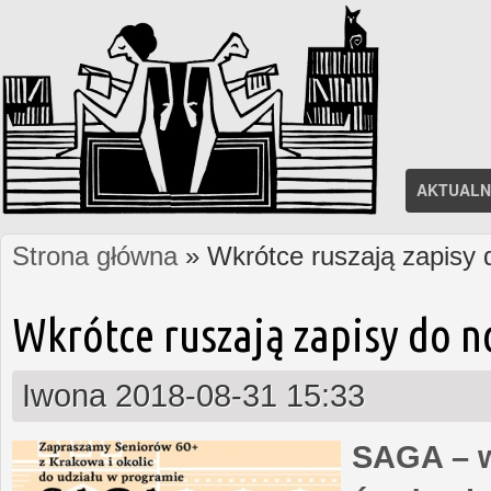
AKTUALN
Strona główna
» Wkrótce ruszają zapisy
Jesteś tutaj
Wkrótce ruszają zapisy do 
Iwona
2018-08-31 15:33
SAGA – w