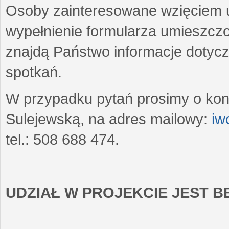
Osoby zainteresowane wzięciem u
wypełnienie formularza umieszczo
znajdą Państwo informacje dotyc
spotkań.
W przypadku pytań prosimy o kon
Sulejewską, na adres mailowy:
iw
tel.: 508 688 474.
UDZIAŁ W PROJEKCIE JEST 