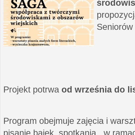
środowis
propozycj
Seniorów 
Projekt potrwa
od września do l
Program obejmuje zajęcia i warszt
pisanie bajek, spotkania w ramach