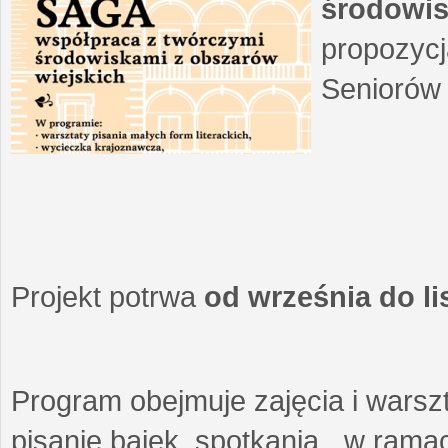
środowis
propozycj
Seniorów 
Projekt potrwa
od września do l
Program obejmuje zajęcia i warszt
pisanie bajek, spotkania w ramach