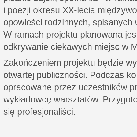
i poezji okresu XX-lecia międzyw
opowieści rodzinnych, spisanych
W ramach projektu planowana jest
odkrywanie ciekawych miejsc w M
Zakończeniem projektu będzie wys
otwartej publiczności. Podczas k
opracowane przez uczestników p
wykładowcę warsztatów. Przygot
się profesjonaliści.