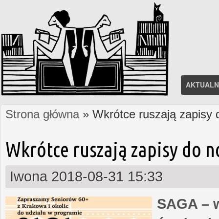
AKTUALN
Strona główna
» Wkrótce ruszają zapisy
Jesteś tutaj
Wkrótce ruszają zapisy do 
Iwona
2018-08-31 15:33
SAGA – w