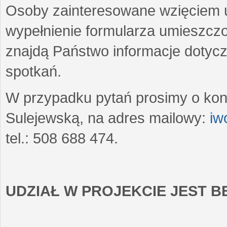
Osoby zainteresowane wzięciem u
wypełnienie formularza umieszczo
znajdą Państwo informacje dotyc
spotkań.
W przypadku pytań prosimy o kon
Sulejewską, na adres mailowy:
iw
tel.: 508 688 474.
UDZIAŁ W PROJEKCIE JEST 