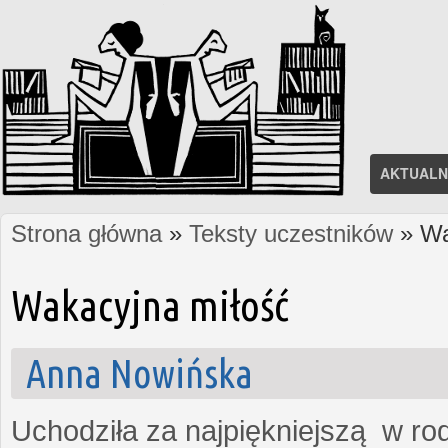
AKTUALN
Strona główna
»
Teksty uczestników
» Wa
Jesteś tutaj
Wakacyjna miłość
Anna Nowińska
Uchodziła za najpiękniejszą w rod