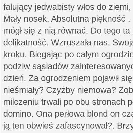
falujący jedwabisty włos do ziemi,
Mały nosek. Absolutna piękność . 
mógł się z nią równać. Do tego ta
delikatność. Wzruszała nas. Swo
kroku. Biegając po całym ogrodzi
podziw sąsiadów zainteresowanych
dzień. Za ogrodzeniem pojawił się 
nieśmiały? Czyżby niemowa? Zoba
milczeniu trwali po obu stronach p
domino. Ona perłowa blond on cz
ją ten obwieś zafascynował?. Brz