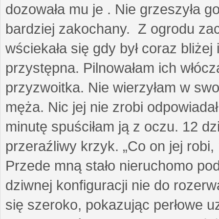
dozowała mu je . Nie grzeszyła go
bardziej zakochany. Z ogrodu za
wściekała się gdy był coraz bliżej i
przystępna. Pilnowałam ich włóczą
przyzwoitka. Nie wierzyłam w sw
męża. Nic jej nie zrobi odpowiadał
minutę spuściłam ją z oczu. 12 dz
przeraźliwy krzyk. „Co on jej robi,
Przede mną stało nieruchomo pod
dziwnej konfiguracji nie do rozerw
się szeroko, pokazując perłowe u