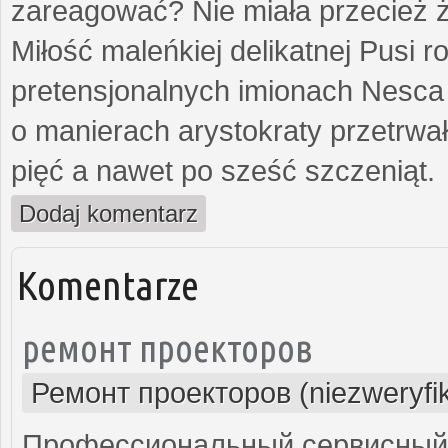
zareagować? Nie miała przecież ż
Miłość maleńkiej delikatnej Pusi
pretensjonalnych imionach Nesca
o manierach arystokraty przetrwa
pięć a nawet po sześć szczeniąt.
Dodaj komentarz
Komentarze
ремонт проекторов
Ремонт проекторов (niezweryfi
Профессиональный сервисный ц