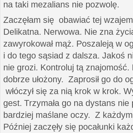
na taki mezalians nie pozwolę.
Zaczęłam się obawiać tej wzajemn
Delikatna. Nerwowa. Nie zna życia
zawyrokował mąż. Poszaleją w ogro
i do tego sąsiad z dalsza. Jakoś ni
nie grozi. Kontroluj tą znajomość
dobrze ułożony. Zaprosił go do 
włóczył się za nią krok w krok. W
gest. Trzymała go na dystans nie 
bardziej maślane oczy. Z każdym 
Później zaczęły się pocałunki k