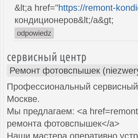
&lt;a href="
https://remont-kondi
кондиционеров&lt;/a&gt;
odpowiedz
сервисный центр
Ремонт фотовспышек (niezwery
Профессиональный сервисный 
Москве.
Мы предлагаем: <a href=remon
ремонта фотовспышек</a>
Наши мастера оперативно устр