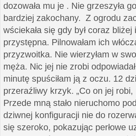
dozowała mu je . Nie grzeszyła go
bardziej zakochany. Z ogrodu za
wściekała się gdy był coraz bliżej i
przystępna. Pilnowałam ich włóczą
przyzwoitka. Nie wierzyłam w sw
męża. Nic jej nie zrobi odpowiadał
minutę spuściłam ją z oczu. 12 dz
przeraźliwy krzyk. „Co on jej robi,
Przede mną stało nieruchomo pod
dziwnej konfiguracji nie do rozerw
się szeroko, pokazując perłowe u