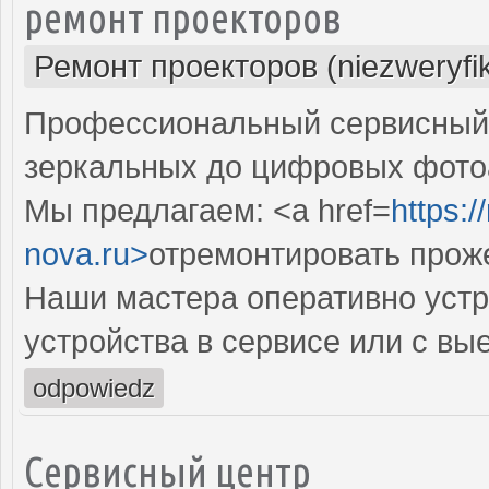
ремонт проекторов
Ремонт проекторов (niezweryfi
Профессиональный сервисный ц
зеркальных до цифровых фото
Мы предлагаем: <a href=
https:
nova.ru>
отремонтировать прож
Наши мастера оперативно устр
устройства в сервисе или с вы
odpowiedz
Сервисный центр