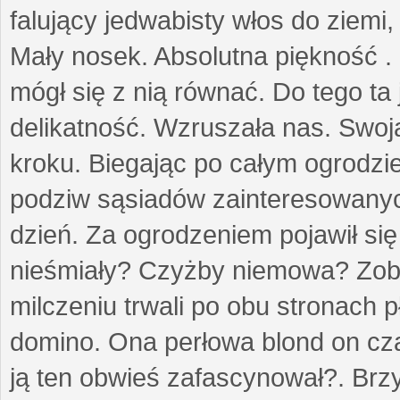
falujący jedwabisty włos do ziemi,
Mały nosek. Absolutna piękność . 
mógł się z nią równać. Do tego ta
delikatność. Wzruszała nas. Swo
kroku. Biegając po całym ogrodzi
podziw sąsiadów zainteresowanych
dzień. Za ogrodzeniem pojawił się 
nieśmiały? Czyżby niemowa? Zoba
milczeniu trwali po obu stronach p
domino. Ona perłowa blond on cz
ją ten obwieś zafascynował?. Brz