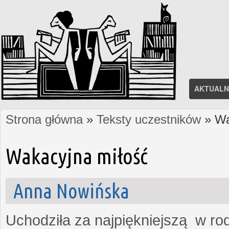
AKTUALN
Strona główna
»
Teksty uczestników
» Wa
Jesteś tutaj
Wakacyjna miłość
Anna Nowińska
Uchodziła za najpiękniejszą w rod