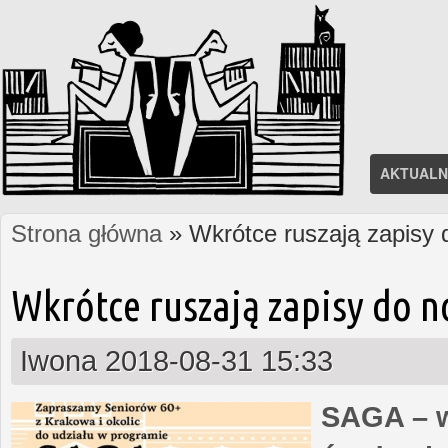
AKTUALN
Strona główna
» Wkrótce ruszają zapisy
Jesteś tutaj
Wkrótce ruszają zapisy do 
Iwona
2018-08-31 15:33
SAGA – w