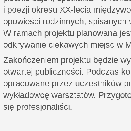
i poezji okresu XX-lecia międzyw
opowieści rodzinnych, spisanych
W ramach projektu planowana jest
odkrywanie ciekawych miejsc w M
Zakończeniem projektu będzie wys
otwartej publiczności. Podczas k
opracowane przez uczestników p
wykładowcę warsztatów. Przygot
się profesjonaliści.