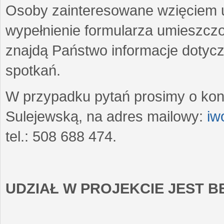
Osoby zainteresowane wzięciem u
wypełnienie formularza umieszczo
znajdą Państwo informacje dotyc
spotkań.
W przypadku pytań prosimy o kon
Sulejewską, na adres mailowy:
iw
tel.: 508 688 474.
UDZIAŁ W PROJEKCIE JEST 