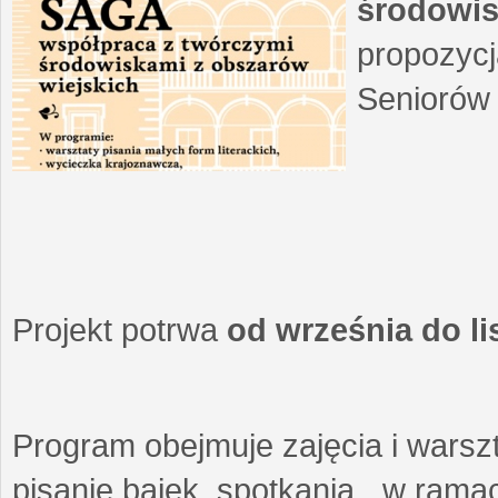
środowis
propozycj
Seniorów 
Projekt potrwa
od września do l
Program obejmuje zajęcia i warszt
pisanie bajek, spotkania w ramach