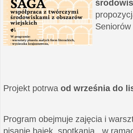
środowis
propozycj
Seniorów 
Projekt potrwa
od września do l
Program obejmuje zajęcia i warszt
pisanie bajek, spotkania w ramach