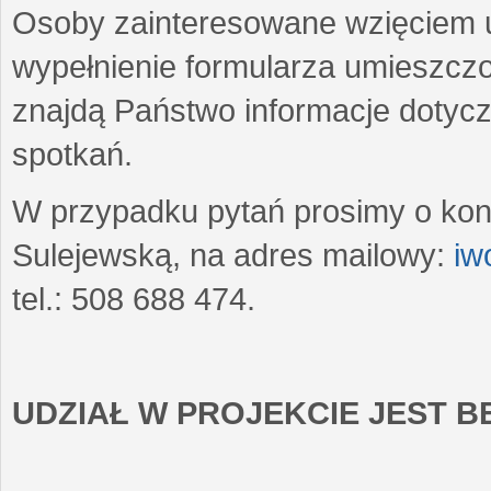
Osoby zainteresowane wzięciem u
wypełnienie formularza umieszczo
znajdą Państwo informacje dotyc
spotkań.
W przypadku pytań prosimy o kon
Sulejewską, na adres mailowy:
iw
tel.: 508 688 474.
UDZIAŁ W PROJEKCIE JEST 