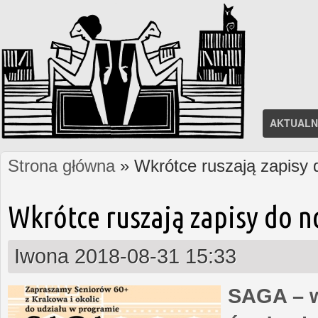
AKTUALN
Strona główna
» Wkrótce ruszają zapisy
Jesteś tutaj
Wkrótce ruszają zapisy do 
Iwona
2018-08-31 15:33
SAGA – w