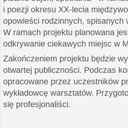
i poezji okresu XX-lecia międzyw
opowieści rodzinnych, spisanych
W ramach projektu planowana jest
odkrywanie ciekawych miejsc w M
Zakończeniem projektu będzie wys
otwartej publiczności. Podczas k
opracowane przez uczestników p
wykładowcę warsztatów. Przygot
się profesjonaliści.