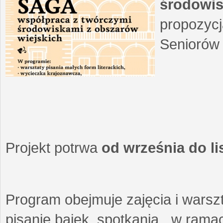
środowis
propozycj
Seniorów 
Projekt potrwa
od września do l
Program obejmuje zajęcia i warszt
pisanie bajek, spotkania w ramach