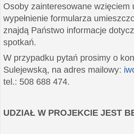
Osoby zainteresowane wzięciem u
wypełnienie formularza umieszczo
znajdą Państwo informacje dotyc
spotkań.
W przypadku pytań prosimy o kon
Sulejewską, na adres mailowy:
iw
tel.: 508 688 474.
UDZIAŁ W PROJEKCIE JEST 