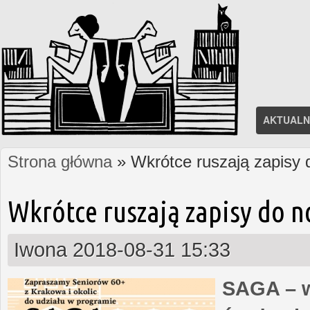
AKTUALN
Strona główna
» Wkrótce ruszają zapisy
Jesteś tutaj
Wkrótce ruszają zapisy do 
Iwona
2018-08-31 15:33
SAGA – w