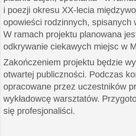
i poezji okresu XX-lecia międzyw
opowieści rodzinnych, spisanych
W ramach projektu planowana jest
odkrywanie ciekawych miejsc w M
Zakończeniem projektu będzie wys
otwartej publiczności. Podczas k
opracowane przez uczestników p
wykładowcę warsztatów. Przygot
się profesjonaliści.