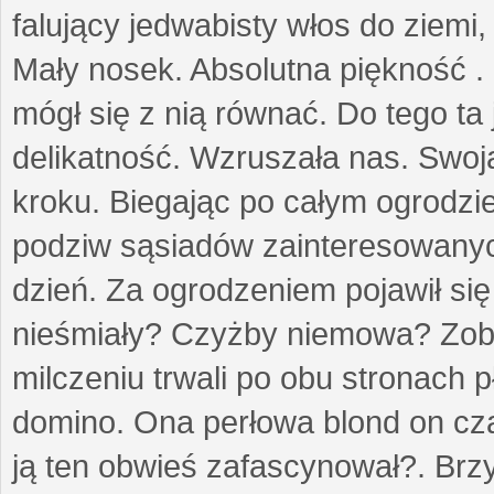
falujący jedwabisty włos do ziemi,
Mały nosek. Absolutna piękność . 
mógł się z nią równać. Do tego ta
delikatność. Wzruszała nas. Swo
kroku. Biegając po całym ogrodzi
podziw sąsiadów zainteresowanych
dzień. Za ogrodzeniem pojawił się 
nieśmiały? Czyżby niemowa? Zoba
milczeniu trwali po obu stronach p
domino. Ona perłowa blond on cz
ją ten obwieś zafascynował?. Brz