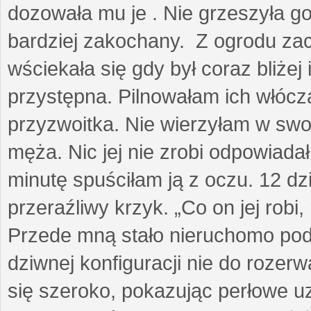
dozowała mu je . Nie grzeszyła go
bardziej zakochany. Z ogrodu za
wściekała się gdy był coraz bliżej i
przystępna. Pilnowałam ich włóczą
przyzwoitka. Nie wierzyłam w sw
męża. Nic jej nie zrobi odpowiadał
minutę spuściłam ją z oczu. 12 dz
przeraźliwy krzyk. „Co on jej robi,
Przede mną stało nieruchomo pod
dziwnej konfiguracji nie do rozerw
się szeroko, pokazując perłowe u