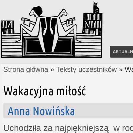
AKTUALN
Strona główna
»
Teksty uczestników
» Wa
Jesteś tutaj
Wakacyjna miłość
Anna Nowińska
Uchodziła za najpiękniejszą w rod