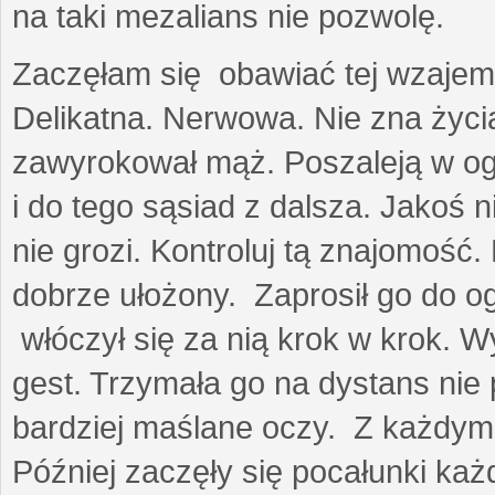
na taki mezalians nie pozwolę.
Zaczęłam się obawiać tej wzajemn
Delikatna. Nerwowa. Nie zna życia
zawyrokował mąż. Poszaleją w ogro
i do tego sąsiad z dalsza. Jakoś ni
nie grozi. Kontroluj tą znajomość
dobrze ułożony. Zaprosił go do 
włóczył się za nią krok w krok. W
gest. Trzymała go na dystans nie 
bardziej maślane oczy. Z każdym 
Później zaczęły się pocałunki k