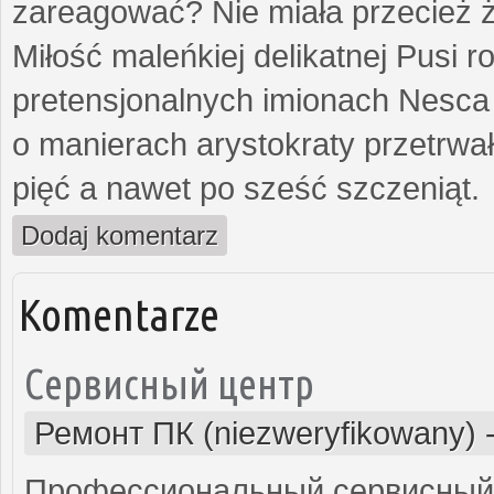
zareagować? Nie miała przecież ż
Miłość maleńkiej delikatnej Pusi
pretensjonalnych imionach Nesca
o manierach arystokraty przetrwa
pięć a nawet po sześć szczeniąt.
Dodaj komentarz
Komentarze
Сервисный центр
Ремонт ПК (niezweryfikowany)
Профессиональный сервисный 