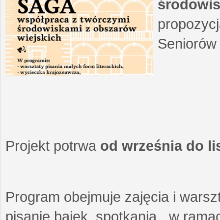
środowis
propozycj
Seniorów 
Projekt potrwa
od września do l
Program obejmuje zajęcia i warszt
pisanie bajek, spotkania w ramach