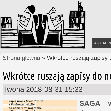
AKTUALN
Strona główna
» Wkrótce ruszają zapisy
Jesteś tutaj
Wkrótce ruszają zapisy do 
Iwona
2018-08-31 15:33
SAGA – w