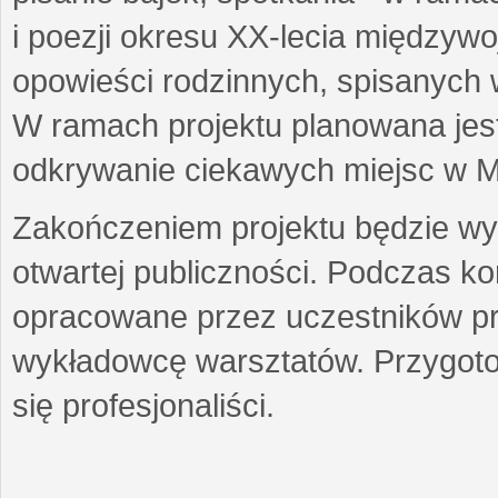
i poezji okresu XX-lecia międzyw
opowieści rodzinnych, spisanych
W ramach projektu planowana jest
odkrywanie ciekawych miejsc w M
Zakończeniem projektu będzie wys
otwartej publiczności. Podczas k
opracowane przez uczestników p
wykładowcę warsztatów. Przygot
się profesjonaliści.