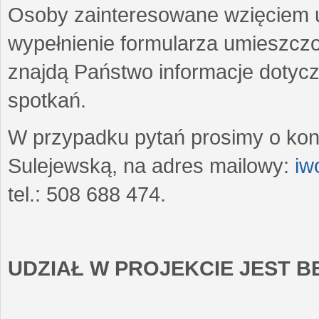
Osoby zainteresowane wzięciem u
wypełnienie formularza umieszczo
znajdą Państwo informacje dotyc
spotkań.
W przypadku pytań prosimy o kon
Sulejewską, na adres mailowy:
iw
tel.: 508 688 474.
UDZIAŁ W PROJEKCIE JEST 