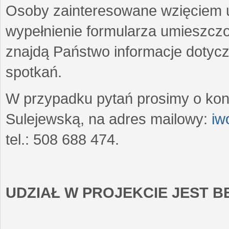
Osoby zainteresowane wzięciem u
wypełnienie formularza umieszczo
znajdą Państwo informacje dotyc
spotkań.
W przypadku pytań prosimy o kon
Sulejewską, na adres mailowy:
iw
tel.: 508 688 474.
UDZIAŁ W PROJEKCIE JEST 