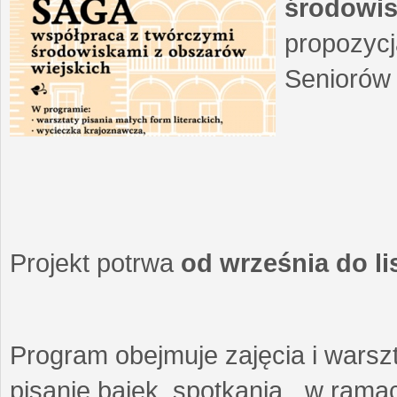
środowis
propozycj
Seniorów 
Projekt potrwa
od września do l
Program obejmuje zajęcia i warszt
pisanie bajek, spotkania w ramach