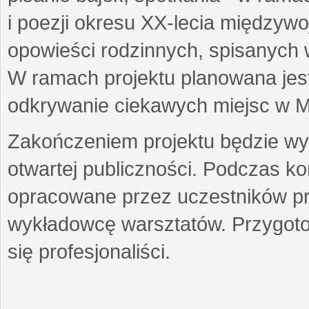
i poezji okresu XX-lecia międzyw
opowieści rodzinnych, spisanych
W ramach projektu planowana jest
odkrywanie ciekawych miejsc w M
Zakończeniem projektu będzie wys
otwartej publiczności. Podczas k
opracowane przez uczestników p
wykładowcę warsztatów. Przygot
się profesjonaliści.