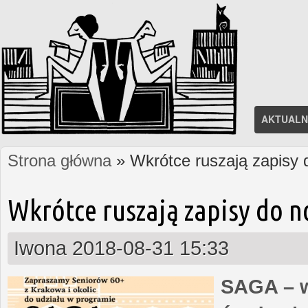
AKTUALN
Strona główna
» Wkrótce ruszają zapisy
Jesteś tutaj
Wkrótce ruszają zapisy do 
Iwona
2018-08-31 15:33
SAGA – w