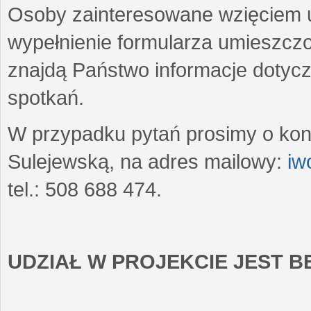
Osoby zainteresowane wzięciem u
wypełnienie formularza umieszczo
znajdą Państwo informacje dotyc
spotkań.
W przypadku pytań prosimy o kon
Sulejewską, na adres mailowy:
iw
tel.: 508 688 474.
UDZIAŁ W PROJEKCIE JEST 