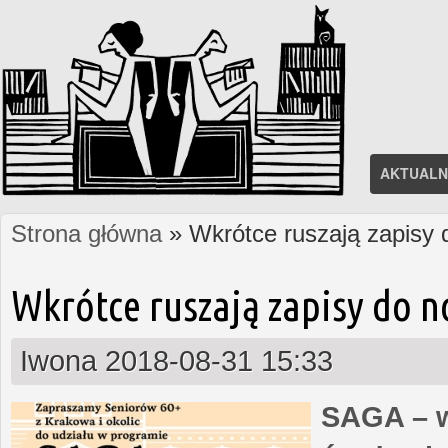
AKTUALN
Strona główna
» Wkrótce ruszają zapisy
Jesteś tutaj
Wkrótce ruszają zapisy do 
Iwona
2018-08-31 15:33
SAGA – w