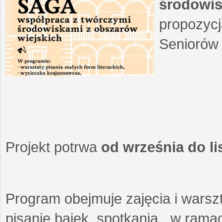
środowis
propozycj
Seniorów 
Projekt potrwa
od września do l
Program obejmuje zajęcia i warszt
pisanie bajek, spotkania w ramach