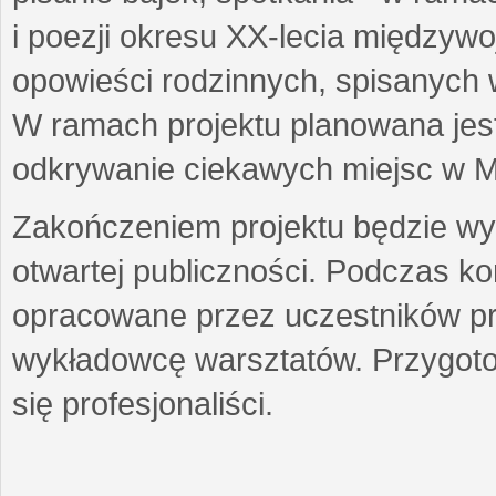
i poezji okresu XX-lecia międzyw
opowieści rodzinnych, spisanych
W ramach projektu planowana jest
odkrywanie ciekawych miejsc w M
Zakończeniem projektu będzie wys
otwartej publiczności. Podczas k
opracowane przez uczestników p
wykładowcę warsztatów. Przygot
się profesjonaliści.