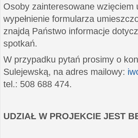
Osoby zainteresowane wzięciem u
wypełnienie formularza umieszczo
znajdą Państwo informacje dotyc
spotkań.
W przypadku pytań prosimy o kon
Sulejewską, na adres mailowy:
iw
tel.: 508 688 474.
UDZIAŁ W PROJEKCIE JEST 