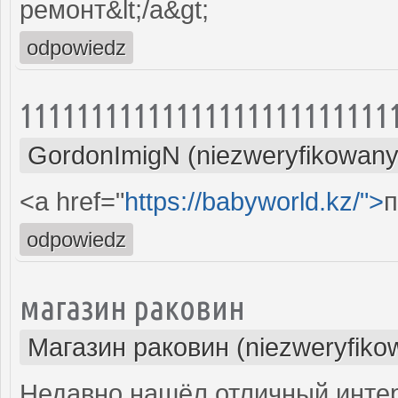
ремонт&lt;/a&gt;
odpowiedz
11111111111111111111111111
GordonImigN (niezweryfikowany
<a href="
https://babyworld.kz/">
п
odpowiedz
магазин раковин
Магазин раковин (niezweryfiko
Недавно нашёл отличный интер