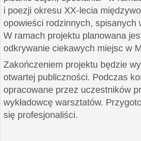
i poezji okresu XX-lecia międzyw
opowieści rodzinnych, spisanych
W ramach projektu planowana jest
odkrywanie ciekawych miejsc w M
Zakończeniem projektu będzie wys
otwartej publiczności. Podczas k
opracowane przez uczestników p
wykładowcę warsztatów. Przygot
się profesjonaliści.