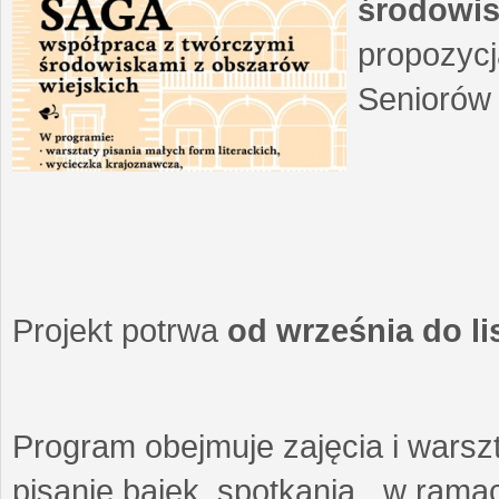
środowis
propozycj
Seniorów 
Projekt potrwa
od września do l
Program obejmuje zajęcia i warszt
pisanie bajek, spotkania w ramach