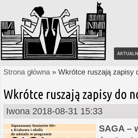
AKTUALN
Strona główna
» Wkrótce ruszają zapisy
Jesteś tutaj
Wkrótce ruszają zapisy do 
Iwona
2018-08-31 15:33
SAGA – w