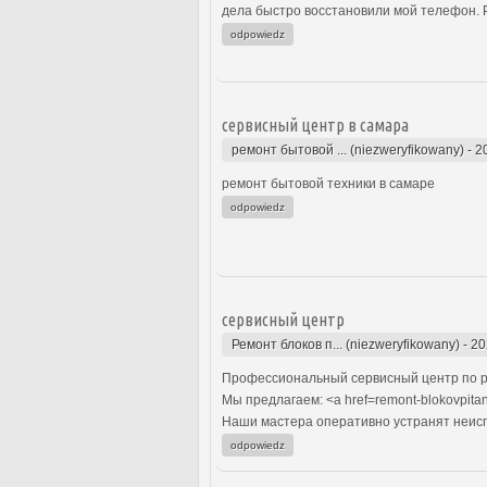
дела быстро восстановили мой телефон. Р
odpowiedz
сервисный центр в самара
ремонт бытовой ... (niezweryfikowany)
-
2
ремонт бытовой техники в самаре
odpowiedz
сервисный центр
Ремонт блоков п... (niezweryfikowany)
-
20
Профессиональный сервисный центр по р
Мы предлагаем: <a href=remont-blokovpita
Наши мастера оперативно устранят неиспр
odpowiedz