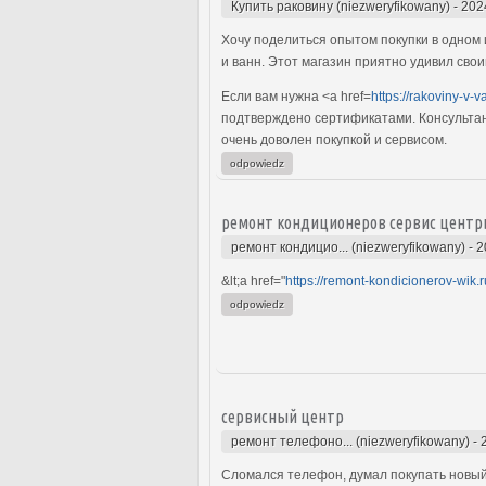
Купить раковину (niezweryfikowany)
-
202
Хочу поделиться опытом покупки в одном 
и ванн. Этот магазин приятно удивил сво
Если вам нужна <a href=
https://rakoviny-v-
подтверждено сертификатами. Консультант
очень доволен покупкой и сервисом.
odpowiedz
ремонт кондиционеров сервис центр
ремонт кондицио... (niezweryfikowany)
-
2
&lt;a href="
https://remont-kondicionerov-wik.r
odpowiedz
сервисный центр
ремонт телефоно... (niezweryfikowany)
-
Сломался телефон, думал покупать новый