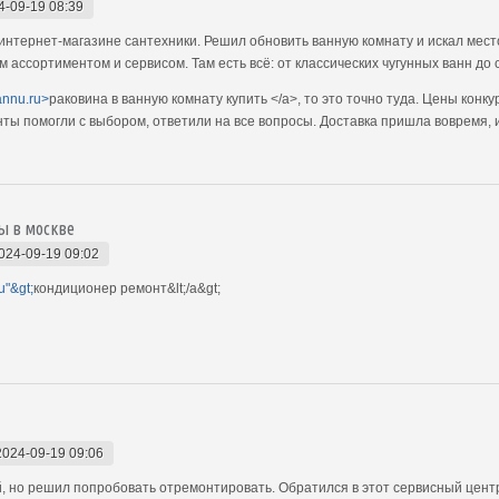
4-09-19 08:39
интернет-магазине сантехники. Решил обновить ванную комнату и искал мест
им ассортиментом и сервисом. Там есть всё: от классических чугунных ванн д
vannu.ru>
раковина в ванную комнату купить </a>, то это точно туда. Цены конк
ы помогли с выбором, ответили на все вопросы. Доставка пришла вовремя, 
ы в москве
024-09-19 09:02
u"&gt;
кондиционер ремонт&lt;/a&gt;
2024-09-19 09:06
, но решил попробовать отремонтировать. Обратился в этот сервисный цент