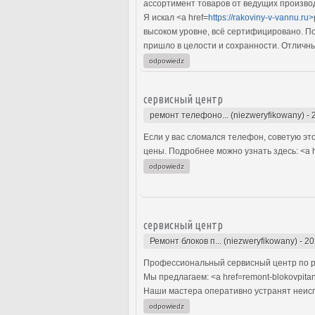
ассортимент товаров от ведущих произво
Я искал <a href=
https://rakoviny-v-vannu.ru>
высоком уровне, всё сертифицировано. По
пришло в целости и сохранности. Отличн
odpowiedz
сервисный центр
ремонт телефоно... (niezweryfikowany)
-
Если у вас сломался телефон, советую эт
цены. Подробнее можно узнать здесь: <a h
odpowiedz
сервисный центр
Ремонт блоков п... (niezweryfikowany)
-
20
Профессиональный сервисный центр по р
Мы предлагаем: <a href=remont-blokovpitan
Наши мастера оперативно устранят неиспр
odpowiedz