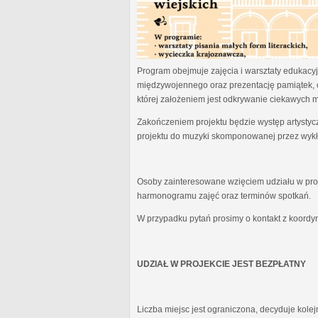
Program obejmuje zajęcia i warsztaty edukacyjn
międzywojennego oraz prezentację pamiątek, 
której założeniem jest odkrywanie ciekawych 
Zakończeniem projektu będzie występ artystyc
projektu do muzyki skomponowanej przez wykł
Osoby zainteresowane wzięciem udziału w proj
harmonogramu zajęć oraz terminów spotkań.
W przypadku pytań prosimy o kontakt z koordy
UDZIAŁ W PROJEKCIE JEST BEZPŁATNY
Liczba miejsc jest ograniczona, decyduje kole