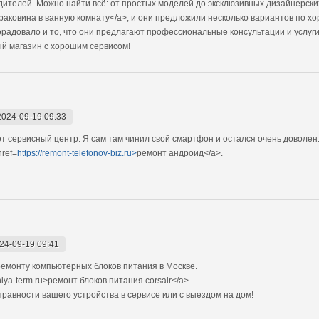
дителей. Можно найти всё: от простых моделей до эксклюзивных дизайнерск
раковина в ванную комнату</a>, и они предложили несколько вариантов по х
радовало и то, что они предлагают профессиональные консультации и услуги 
ый магазин с хорошим сервисом!
2024-09-19 09:33
от сервисный центр. Я сам там чинил свой смартфон и остался очень доволе
ref=
https://remont-telefonov-biz.ru>
ремонт андроид</a>.
24-09-19 09:41
емонту компьютерных блоков питания в Москве.
iya-term.ru>ремонт блоков питания corsair</a>
авности вашего устройства в сервисе или с выездом на дом!