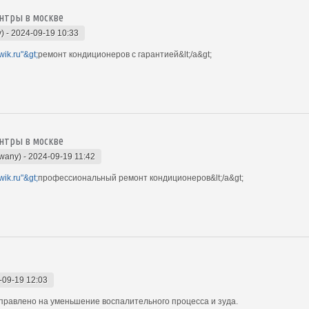
нтры в москве
y)
-
2024-09-19 10:33
wik.ru"&gt;
ремонт кондиционеров с гарантией&lt;/a&gt;
нтры в москве
owany)
-
2024-09-19 11:42
wik.ru"&gt;
профессиональный ремонт кондиционеров&lt;/a&gt;
-09-19 12:03
равлено на уменьшение воспалительного процесса и зуда.