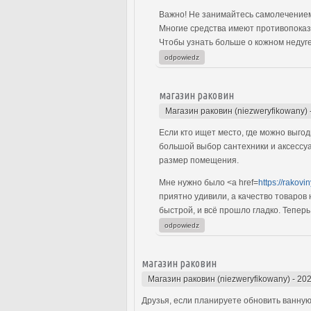
Важно! Не занимайтесь самолечением
Многие средства имеют противопоказ
Чтобы узнать больше о кожном недуге,
odpowiedz
магазин раковин
Магазин раковин (niezweryfikowany)
Если кто ищет место, где можно выго
большой выбор сантехники и аксессуа
размер помещения.
Мне нужно было <a href=
https://rakovi
приятно удивили, а качество товаров
быстрой, и всё прошло гладко. Тепер
odpowiedz
магазин раковин
Магазин раковин (niezweryfikowany)
-
202
Друзья, если планируете обновить ванную