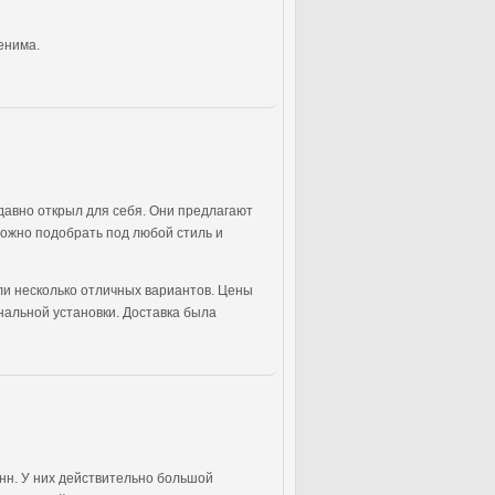
енима.
едавно открыл для себя. Они предлагают
можно подобрать под любой стиль и
или несколько отличных вариантов. Цены
нальной установки. Доставка была
анн. У них действительно большой