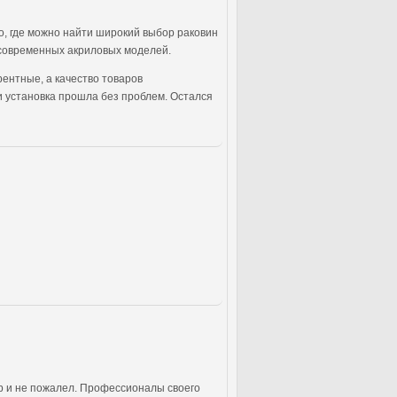
о, где можно найти широкий выбор раковин
о современных акриловых моделей.
урентные, а качество товаров
и установка прошла без проблем. Остался
р и не пожалел. Профессионалы своего