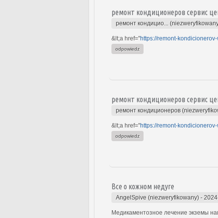
ремонт кондиционеров сервис це
ремонт кондицио... (niezweryfikowan
&lt;a href="
https://remont-kondicionerov-
odpowiedz
ремонт кондиционеров сервис це
ремонт кондиционеров (niezweryfik
&lt;a href="
https://remont-kondicionerov-
odpowiedz
Все о кожном недуге
AngelSpive (niezweryfikowany)
-
2024
Медикаментозное лечение экземы нап