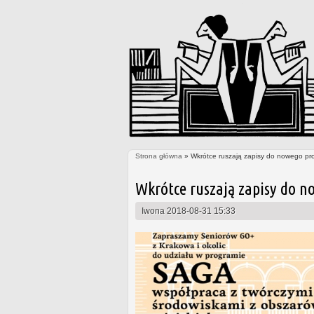
Strona główna
» Wkrótce ruszają zapisy do nowego pr
Jesteś tutaj
Wkrótce ruszają zapisy do n
Iwona
2018-08-31 15:33