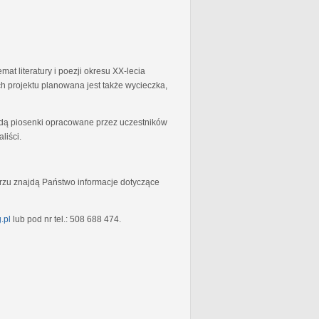
at literatury i poezji okresu XX-lecia
 projektu planowana jest także wycieczka,
będą piosenki opracowane przez uczestników
liści.
rzu znajdą Państwo informacje dotyczące
.pl
lub pod nr tel.: 508 688 474.