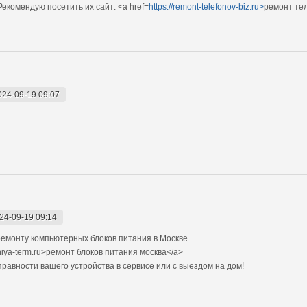
екомендую посетить их сайт: <a href=
https://remont-telefonov-biz.ru>
ремонт те
024-09-19 09:07
24-09-19 09:14
емонту компьютерных блоков питания в Москве.
niya-term.ru>ремонт блоков питания москва</a>
авности вашего устройства в сервисе или с выездом на дом!