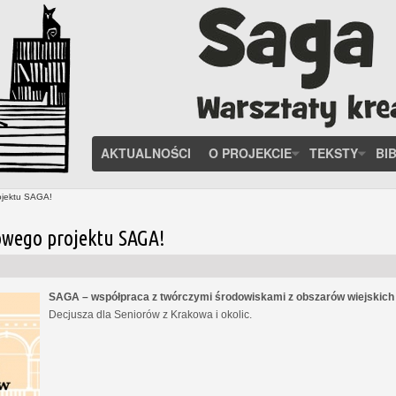
AKTUALNOŚCI
O PROJEKCIE
TEKSTY
BI
ojektu SAGA!
owego projektu SAGA!
SAGA – współpraca z twórczymi środowiskami z obszarów wiejskic
Decjusza dla Seniorów z Krakowa i okolic.