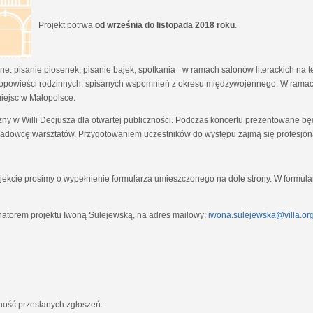
Projekt potrwa
od września do listopada 2018 roku
.
e: pisanie piosenek, pisanie bajek, spotkania w ramach salonów literackich na tem
opowieści rodzinnych, spisanych wspomnień z okresu międzywojennego. W ramach
miejsc w Małopolsce.
zny w Willi Decjusza dla otwartej publiczności. Podczas koncertu prezentowane 
adowcę warsztatów. Przygotowaniem uczestników do występu zajmą się profesjona
ekcie prosimy o wypełnienie formularza umieszczonego na dole strony. W formula
natorem projektu Iwoną Sulejewską, na adres mailowy:
iwona.sulejewska@villa.org
jność przesłanych zgłoszeń.