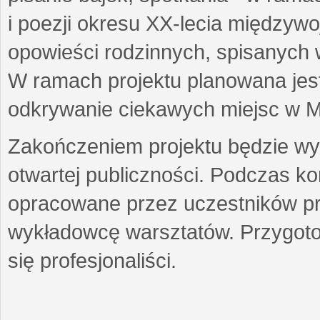
i poezji okresu XX-lecia międzyw
opowieści rodzinnych, spisanych
W ramach projektu planowana jest
odkrywanie ciekawych miejsc w M
Zakończeniem projektu będzie wys
otwartej publiczności. Podczas k
opracowane przez uczestników p
wykładowcę warsztatów. Przygot
się profesjonaliści.