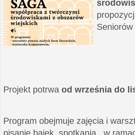
środowis
propozycj
Seniorów 
Projekt potrwa
od września do l
Program obejmuje zajęcia i warszt
pisanie bajek, spotkania w ramach