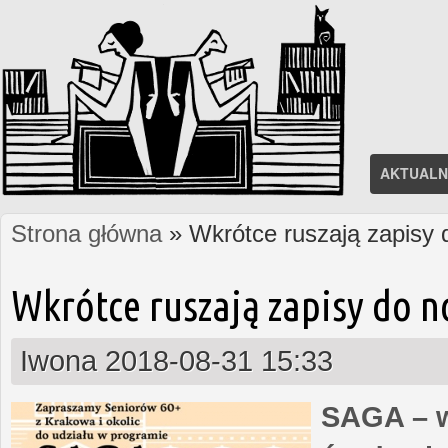
AKTUALN
Strona główna
» Wkrótce ruszają zapisy
Jesteś tutaj
Wkrótce ruszają zapisy do 
Iwona
2018-08-31 15:33
SAGA – w