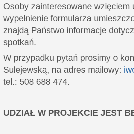
Osoby zainteresowane wzięciem u
wypełnienie formularza umieszczo
znajdą Państwo informacje dotyc
spotkań.
W przypadku pytań prosimy o kon
Sulejewską, na adres mailowy:
iw
tel.: 508 688 474.
UDZIAŁ W PROJEKCIE JEST 