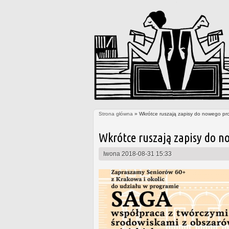
Strona główna
» Wkrótce ruszają zapisy do nowego pr
Jesteś tutaj
Wkrótce ruszają zapisy do n
Iwona
2018-08-31 15:33