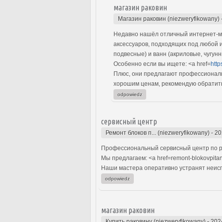
магазин раковин
Магазин раковин (niezweryfikowany)
Недавно нашёл отличный интернет-ма
аксессуаров, подходящих под любой 
подвесные) и ванн (акриловые, чугун
Особенно если вы ищете: <a href=
http
Плюс, они предлагают профессиональн
хорошим ценам, рекомендую обратить
odpowiedz
сервисный центр
Ремонт блоков п... (niezweryfikowany)
-
20
Профессиональный сервисный центр по р
Мы предлагаем: <a href=remont-blokovpita
Наши мастера оперативно устранят неиспр
odpowiedz
магазин раковин
Купить раковину (niezweryfikowany)
-
202