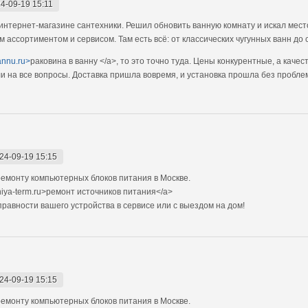
4-09-19 15:11
интернет-магазине сантехники. Решил обновить ванную комнату и искал мест
им ассортиментом и сервисом. Там есть всё: от классических чугунных ванн д
vannu.ru>
раковина в ванну </a>, то это точно туда. Цены конкурентные, а кач
и на все вопросы. Доставка пришла вовремя, и установка прошла без проблем
24-09-19 15:15
емонту компьютерных блоков питания в Москве.
niya-term.ru>ремонт источников питания</a>
авности вашего устройства в сервисе или с выездом на дом!
24-09-19 15:15
емонту компьютерных блоков питания в Москве.