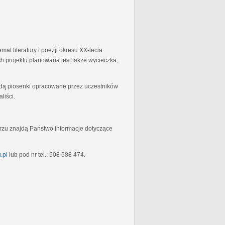
at literatury i poezji okresu XX-lecia
 projektu planowana jest także wycieczka,
będą piosenki opracowane przez uczestników
liści.
rzu znajdą Państwo informacje dotyczące
.pl
lub pod nr tel.: 508 688 474.