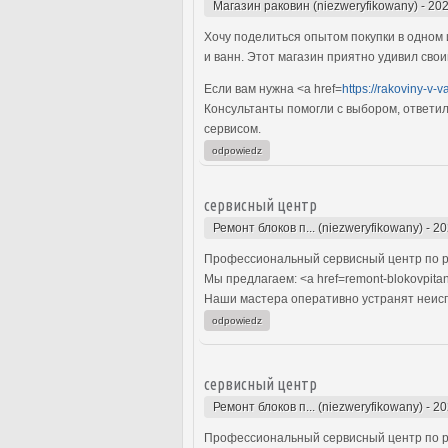
Магазин раковин (niezweryfikowany)
-
202
Хочу поделиться опытом покупки в одном 
и ванн. Этот магазин приятно удивил сво
Если вам нужна <a href=
https://rakoviny-v-
Консультанты помогли с выбором, ответил
сервисом.
odpowiedz
сервисный центр
Ремонт блоков п... (niezweryfikowany)
-
20
Профессиональный сервисный центр по р
Мы предлагаем: <a href=remont-blokovpita
Наши мастера оперативно устранят неиспр
odpowiedz
сервисный центр
Ремонт блоков п... (niezweryfikowany)
-
20
Профессиональный сервисный центр по р