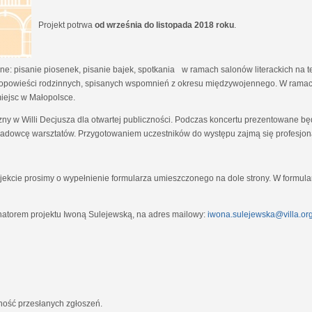
Projekt potrwa
od września do listopada 2018 roku
.
e: pisanie piosenek, pisanie bajek, spotkania w ramach salonów literackich na tem
opowieści rodzinnych, spisanych wspomnień z okresu międzywojennego. W ramach
miejsc w Małopolsce.
zny w Willi Decjusza dla otwartej publiczności. Podczas koncertu prezentowane 
adowcę warsztatów. Przygotowaniem uczestników do występu zajmą się profesjona
ekcie prosimy o wypełnienie formularza umieszczonego na dole strony. W formula
natorem projektu Iwoną Sulejewską, na adres mailowy:
iwona.sulejewska@villa.org
jność przesłanych zgłoszeń.