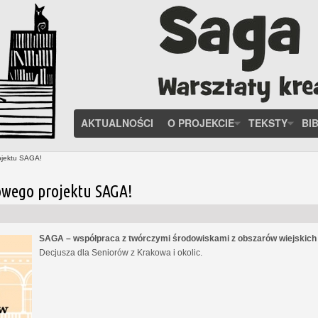
AKTUALNOŚCI
O PROJEKCIE
TEKSTY
BI
ojektu SAGA!
owego projektu SAGA!
SAGA – współpraca z twórczymi środowiskami z obszarów wiejskic
Decjusza dla Seniorów z Krakowa i okolic.