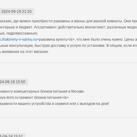
-
2024-09-19 21:10
газин, где можно приобрести раковины и ванны для ванной комнаты. Они пр
интерьер и бюджет. Ассортимент действительно впечатляет: различные моде
ные, гидромассажные).
s://rakoviny-v-vannu.ru>
раковина купить</a>, что мне было очень нужно. Цены 
ые консультации, быструю доставку и услуги по установке. В общем, если кт
 внимание на этот магазин.
24-09-19 15:50
емонту компьютерных блоков питания в Москве.
niya-term.ru>ремонт блоков питания</a>
авности вашего устройства в сервисе или с выездом на дом!
4-09-19 15:51