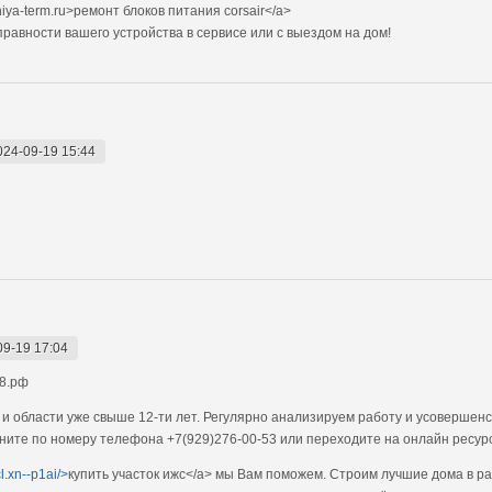
iya-term.ru>ремонт блоков питания corsair</a>
авности вашего устройства в сервисе или с выездом на дом!
024-09-19 15:44
09-19 17:04
18.рф
 и области уже свыше 12-ти лет. Регулярно анализируем работу и усовершен
ните по номеру телефона +7(929)276-00-53 или переходите на онлайн ресур
cl.xn--p1ai/>
купить участок ижс</a> мы Вам поможем. Строим лучшие дома в р