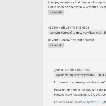
Мы предлагаем: <a href=remont-blokovpitan
Наши мастера оперативно устранят неиспр
odpowiedz
сервисный центр в самара
ремонт бытовой ... (niezweryfikowany)
-
2
ремонт бытовой техники в самаре
odpowiedz
дом из газобетона цена
Kasdomer (niezweryfikowany)
-
2024-
Готовые коттеджные дома Ижевск нк
Воздвигаем дома и посёлки в Ижевске
комфортного проживания. Скорее зво
Относительно <a href=
https://xn--18-1l