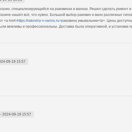
газин, специализирующийся на раковинах и ваннах. Решил сделать ремонт в 
газине нашёл всё, что нужно. Большой выбор раковин и ванн различных типов
т <a href=
https://rakoviny-v-vannu.ru>
раковина умывальник</a>. Цены доступны
были вежливы и профессиональны. Доставка была оперативной, и установка 
024-09-19 15:57
-
2024-09-19 15:57