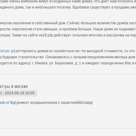
сами члены компании живут в созданных нами домах, что даёт нам получать 
 единого дома, так и небольшого поселка. Вдобавок существуют в продаже у
инусов заселения в собственный дом. Сейчас большое количество домов зас
ыросли, перспектив стало меньше, а проблем больше. Наши дома не поднимут
яцев. Также на сайте нк18.рф действует сельская ипотека и рассрочка на пер
1lcl.xn--p1ai/>
проекты домов из газобетона</a> по выгодной стоимости, то это
 будущее строительство. Ознакомьтесь с лучшим предложением месяца-дом 
ится по адресу: г. Ижевск, ул. Береговая, д. 1 и ожидает определенно Вас в
нтры в москве
y)
-
2024-09-19 20:05
wik.ru"&gt;
ремонт кондиционеров с гарантией&lt;/a&gt;