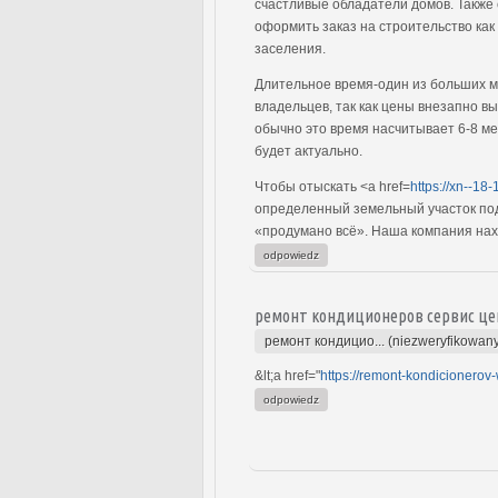
счастливые обладатели домов. Также 
оформить заказ на строительство как
заселения.
Длительное время-один из больших м
владельцев, так как цены внезапно в
обычно это время насчитывает 6-8 мес
будет актуально.
Чтобы отыскать <a href=
https://xn--18-
определенный земельный участок под
«продумано всё». Наша компания наход
odpowiedz
ремонт кондиционеров сервис це
ремонт кондицио... (niezweryfikowan
&lt;a href="
https://remont-kondicionerov-
odpowiedz