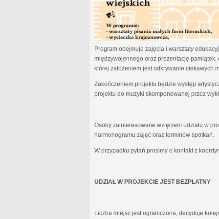
Program obejmuje zajęcia i warsztaty edukacyjn
międzywojennego oraz prezentację pamiątek, 
której założeniem jest odkrywanie ciekawych 
Zakończeniem projektu będzie występ artystyc
projektu do muzyki skomponowanej przez wykł
Osoby zainteresowane wzięciem udziału w proj
harmonogramu zajęć oraz terminów spotkań.
W przypadku pytań prosimy o kontakt z koordy
UDZIAŁ W PROJEKCIE JEST BEZPŁATNY
Liczba miejsc jest ograniczona, decyduje kole