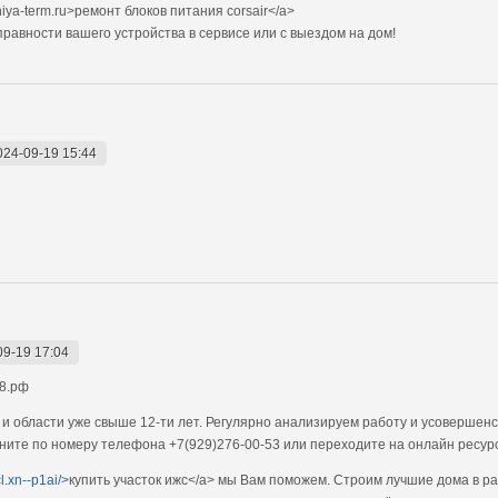
iya-term.ru>ремонт блоков питания corsair</a>
авности вашего устройства в сервисе или с выездом на дом!
024-09-19 15:44
09-19 17:04
18.рф
 и области уже свыше 12-ти лет. Регулярно анализируем работу и усовершен
ните по номеру телефона +7(929)276-00-53 или переходите на онлайн ресур
cl.xn--p1ai/>
купить участок ижс</a> мы Вам поможем. Строим лучшие дома в р