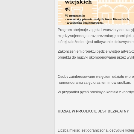
Program obejmuje zajęcia i warsztaty edukacyjn
międzywojennego oraz prezentację pamiątek, 
której założeniem jest odkrywanie ciekawych 
Zakończeniem projektu będzie występ artystyc
projektu do muzyki skomponowanej przez wykł
Osoby zainteresowane wzięciem udziału w proj
harmonogramu zajęć oraz terminów spotkań.
W przypadku pytań prosimy o kontakt z koordy
UDZIAŁ W PROJEKCIE JEST BEZPŁATNY
Liczba miejsc jest ograniczona, decyduje kole