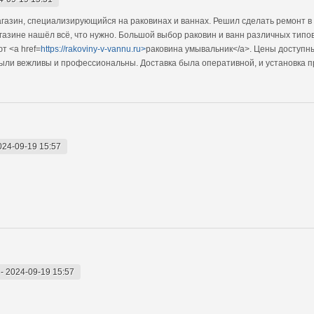
газин, специализирующийся на раковинах и ваннах. Решил сделать ремонт в 
газине нашёл всё, что нужно. Большой выбор раковин и ванн различных типов
т <a href=
https://rakoviny-v-vannu.ru>
раковина умывальник</a>. Цены доступны
были вежливы и профессиональны. Доставка была оперативной, и установка 
024-09-19 15:57
-
2024-09-19 15:57