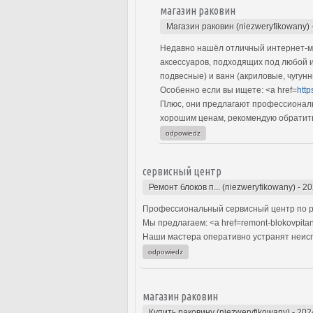
магазин раковин
Магазин раковин (niezweryfikowany)
Недавно нашёл отличный интернет-ма
аксессуаров, подходящих под любой 
подвесные) и ванн (акриловые, чугун
Особенно если вы ищете: <a href=
http
Плюс, они предлагают профессиональн
хорошим ценам, рекомендую обратить
odpowiedz
сервисный центр
Ремонт блоков п... (niezweryfikowany)
-
20
Профессиональный сервисный центр по р
Мы предлагаем: <a href=remont-blokovpita
Наши мастера оперативно устранят неиспр
odpowiedz
магазин раковин
Купить раковину (niezweryfikowany)
-
202