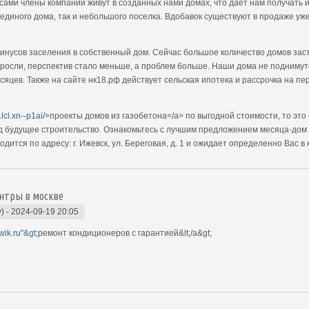
сами члены компании живут в созданных нами домах, что даёт нам получать 
 единого дома, так и небольшого поселка. Вдобавок существуют в продаже у
инусов заселения в собственный дом. Сейчас большое количество домов зас
ыросли, перспектив стало меньше, а проблем больше. Наши дома не поднимут
яцев. Также на сайте нк18.рф действует сельская ипотека и рассрочка на пер
1lcl.xn--p1ai/>
проекты домов из газобетона</a> по выгодной стоимости, то это
 будущее строительство. Ознакомьтесь с лучшим предложением месяца-дом 
ится по адресу: г. Ижевск, ул. Береговая, д. 1 и ожидает определенно Вас в
нтры в москве
y)
-
2024-09-19 20:05
wik.ru"&gt;
ремонт кондиционеров с гарантией&lt;/a&gt;