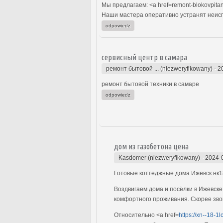
Мы предлагаем: <a href=remont-blokovpitan
Наши мастера оперативно устранят неиспр
odpowiedz
сервисный центр в самара
ремонт бытовой ... (niezweryfikowany)
-
2
ремонт бытовой техники в самаре
odpowiedz
дом из газобетона цена
Kasdomer (niezweryfikowany)
-
2024-
Готовые коттеджные дома Ижевск нк
Воздвигаем дома и посёлки в Ижевске
комфортного проживания. Скорее зво
Относительно <a href=
https://xn--18-1l