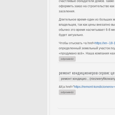
счастливые обладатели домов. Также 
оформить заказ на строительство как
заселения.
Длительное время-один из больших м
владельцев, так как цены внезапно в
обычно это время насчитывает 6-8 мес
будет актуально.
Чтобы отыскать <a href=
https://xn--18-
определенный земельный участок под
«продумано всё». Наша компания наход
odpowiedz
ремонт кондиционеров сервис це
ремонт кондицио... (niezweryfikowan
&lt;a href="
https://remont-kondicionerov-
odpowiedz