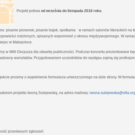
Projekt potrwa
od września do listopada 2018 roku
.
e: pisanie piosenek, pisanie bajek, spotkania w ramach salonów literackich na tem
opowieści rodzinnych, spisanych wspomnień z okresu międzywojennego. W ramach
miejsc w Małopolsce.
zny w Willi Decjusza dla otwartej publiczności. Podczas koncertu prezentowane 
adowcę warsztatów. Przygotowaniem uczestników do występu zajmą się profesjona
ekcie prosimy o wypełnienie formularza umieszczonego na dole strony. W formula
natorem projektu Iwoną Sulejewską, na adres mailowy:
iwona.sulejewska@villa.org
jność przesłanych zgłoszeń.