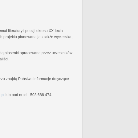
at literatury i poezji okresu XX-lecia
 projektu planowana jest także wycieczka,
będą piosenki opracowane przez uczestników
liści.
rzu znajdą Państwo informacje dotyczące
.pl
lub pod nr tel.: 508 688 474.