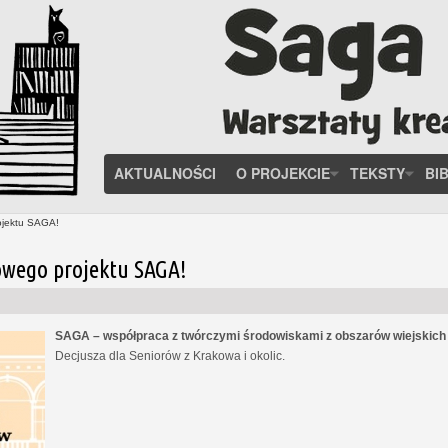
AKTUALNOŚCI
O PROJEKCIE
TEKSTY
BI
ojektu SAGA!
owego projektu SAGA!
SAGA – współpraca z twórczymi środowiskami z obszarów wiejskic
Decjusza dla Seniorów z Krakowa i okolic.