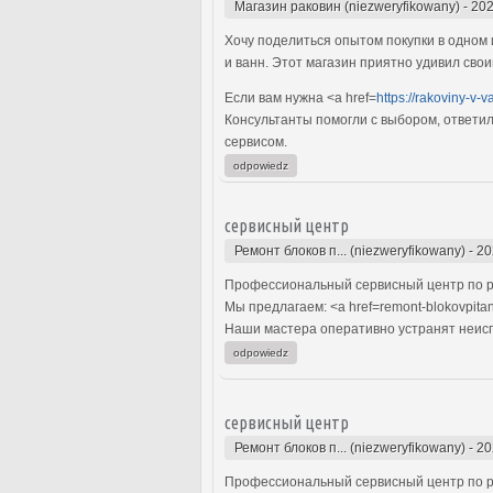
Магазин раковин (niezweryfikowany)
-
202
Хочу поделиться опытом покупки в одном 
и ванн. Этот магазин приятно удивил сво
Если вам нужна <a href=
https://rakoviny-v-
Консультанты помогли с выбором, ответил
сервисом.
odpowiedz
сервисный центр
Ремонт блоков п... (niezweryfikowany)
-
20
Профессиональный сервисный центр по р
Мы предлагаем: <a href=remont-blokovpita
Наши мастера оперативно устранят неиспр
odpowiedz
сервисный центр
Ремонт блоков п... (niezweryfikowany)
-
20
Профессиональный сервисный центр по р