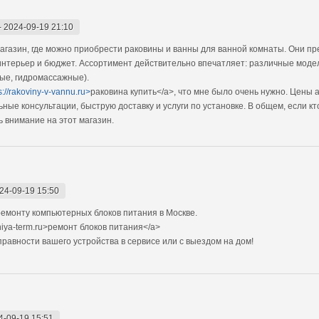
-
2024-09-19 21:10
газин, где можно приобрести раковины и ванны для ванной комнаты. Они пр
интерьер и бюджет. Ассортимент действительно впечатляет: различные моде
ные, гидромассажные).
s://rakoviny-v-vannu.ru>
раковина купить</a>, что мне было очень нужно. Цены 
ые консультации, быструю доставку и услуги по установке. В общем, если кт
 внимание на этот магазин.
24-09-19 15:50
емонту компьютерных блоков питания в Москве.
niya-term.ru>ремонт блоков питания</a>
авности вашего устройства в сервисе или с выездом на дом!
4-09-19 15:51