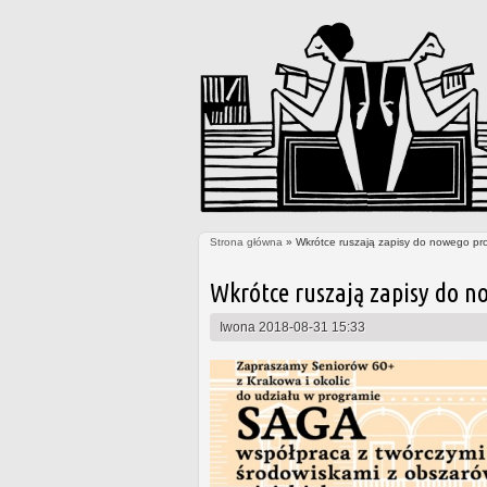
Strona główna
» Wkrótce ruszają zapisy do nowego pr
Jesteś tutaj
Wkrótce ruszają zapisy do n
Iwona
2018-08-31 15:33