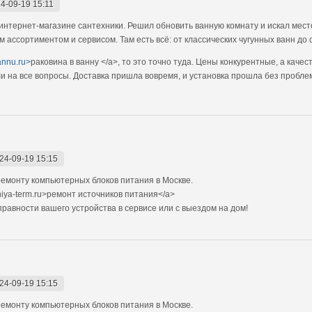
4-09-19 15:11
интернет-магазине сантехники. Решил обновить ванную комнату и искал мест
им ассортиментом и сервисом. Там есть всё: от классических чугунных ванн д
vannu.ru>
раковина в ванну </a>, то это точно туда. Цены конкурентные, а кач
и на все вопросы. Доставка пришла вовремя, и установка прошла без проблем
24-09-19 15:15
емонту компьютерных блоков питания в Москве.
niya-term.ru>ремонт источников питания</a>
авности вашего устройства в сервисе или с выездом на дом!
24-09-19 15:15
емонту компьютерных блоков питания в Москве.