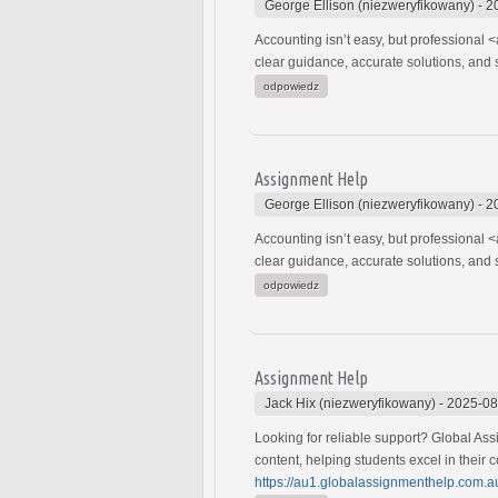
George Ellison (niezweryfikowany)
-
2
Accounting isn’t easy, but professional <
clear guidance, accurate solutions, and
odpowiedz
Assignment Help
George Ellison (niezweryfikowany)
-
2
Accounting isn’t easy, but professional <
clear guidance, accurate solutions, and
odpowiedz
Assignment Help
Jack Hix (niezweryfikowany)
-
2025-08
Looking for reliable support? Global As
content, helping students excel in their
https://au1.globalassignmenthelp.com.