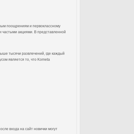
ьным поощрениям и первоклассному
и частыми акциями. В представленной
выше тысячи развлечений, где каждый
сом является то, что Kometa
ле входа на сайт новички могут