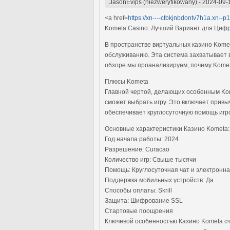
JasonEvips (niezweryfikowany)
-
2024-09-
<a href=
https://xn----ctbkjnbdontv7h1a.xn--p
Kometa Casino: Лучший Вариант для Циф
В пространстве виртуальных казино Kome
обслуживанию. Эта система захватывает 
обзоре мы проанализируем, почему Kome
Плюсы Kometa
Главной чертой, делающих особенным Kom
сможет выбрать игру. Это включает прив
обеспечивает круглосуточную помощь игро
Основные характеристики Казино Kometa:
Год начала работы: 2024
Разрешение: Curacao
Количество игр: Свыше тысячи
Помощь: Круглосуточная чат и электронна
Поддержка мобильных устройств: Да
Способы оплаты: Skrill
Защита: Шифрование SSL
Стартовые поощрения
Ключевой особенностью Казино Kometa сч