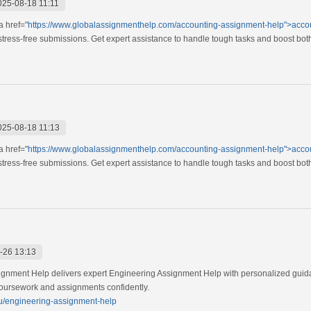
025-08-18 11:11
a href="
https://www.globalassignmenthelp.com/accounting-assignment-help">acco
 stress-free submissions. Get expert assistance to handle tough tasks and boost b
025-08-18 11:13
a href="
https://www.globalassignmenthelp.com/accounting-assignment-help">acco
 stress-free submissions. Get expert assistance to handle tough tasks and boost b
-26 13:13
signment Help delivers expert Engineering Assignment Help with personalized guida
 coursework and assignments confidently.
au/engineering-assignment-help