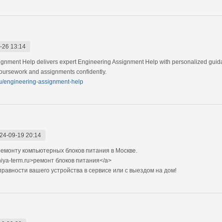
-26 13:14
signment Help delivers expert Engineering Assignment Help with personalized guida
 coursework and assignments confidently.
au/engineering-assignment-help
24-09-19 20:14
емонту компьютерных блоков питания в Москве.
niya-term.ru>ремонт блоков питания</a>
авности вашего устройства в сервисе или с выездом на дом!