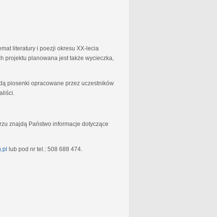
at literatury i poezji okresu XX-lecia
 projektu planowana jest także wycieczka,
będą piosenki opracowane przez uczestników
liści.
rzu znajdą Państwo informacje dotyczące
.pl
lub pod nr tel.: 508 688 474.