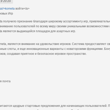
19 20:20
1ai/>kometa
войти</a>
ровых Игр
ta получило признание благодаря широкому ассортименту игр, привлекател
внимание пользователей по всему миру своими уникальными возможностями 
ta является выдающейся площадок для азартных игр.
eta, является внимание на удовольствие игроков. Система предоставляет с
ычные слоты, и еще инновационные варианты с новаторскими функциями. Бону
ков, создавая приятное и безопасное игровое пространство.
я почта
итаются щедрые стартовые предложения для начинающих пользователей. Пос