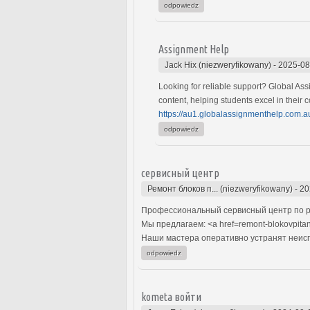
odpowiedz
Assignment Help
Jack Hix (niezweryfikowany)
-
2025-08
Looking for reliable support? Global As
content, helping students excel in their
https://au1.globalassignmenthelp.com.
odpowiedz
сервисный центр
Ремонт блоков п... (niezweryfikowany)
-
20
Профессиональный сервисный центр по р
Мы предлагаем: <a href=remont-blokovpita
Наши мастера оперативно устранят неиспр
odpowiedz
kometa войти