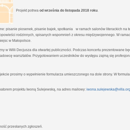
Projekt potrwa
od września do listopada 2018 roku
.
e: pisanie piosenek, pisanie bajek, spotkania w ramach salonów literackich na tem
opowieści rodzinnych, spisanych wspomnień z okresu międzywojennego. W ramach
miejsc w Małopolsce.
zny w Willi Decjusza dla otwartej publiczności. Podczas koncertu prezentowane 
adowcę warsztatów. Przygotowaniem uczestników do występu zajmą się profesjona
ekcie prosimy o wypełnienie formularza umieszczonego na dole strony. W formula
natorem projektu Iwoną Sulejewską, na adres mailowy:
iwona.sulejewska@villa.org
jność przesłanych zgłoszeń.