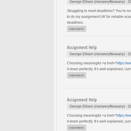
George Ellison (niezweryfikowany)
-
2
Struggling to meet deadlines? You’re no
to do my assignment UK for reliable aca
deadlines.
odpowiedz
Assignment Help
George Ellison (niezweryfikowany)
-
2
Choosing meaningful <a href="
https://
it down perfectly. It’s well-explained, c
odpowiedz
Assignment Help
George Ellison (niezweryfikowany)
-
2
Choosing meaningful <a href="
https://
it down perfectly. It’s well-explained, c
odpowiedz