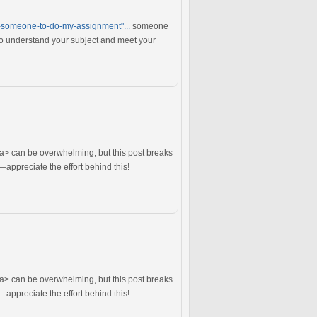
-someone-to-do-my-assignment"...
someone
ho understand your subject and meet your
a> can be overwhelming, but this post breaks
—appreciate the effort behind this!
a> can be overwhelming, but this post breaks
—appreciate the effort behind this!