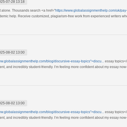
025-07-28 13:18
t alone. Thousands search <a href="
https://www.globalassignmenthelp.com/uk/pay
demic help. Receive customized, plagiarism-free work from experienced writers w
025-08-02 13:00
www.globalassignmenthelp.com/blog/discursive-essay-topics">discu...
essay topics</
urrent, and incredibly student-friendly. I’m feeling more confident about my essay now
025-08-02 13:00
www.globalassignmenthelp.com/blog/discursive-essay-topics">discu...
essay topics</
urrent, and incredibly student-friendly. I’m feeling more confident about my essay now