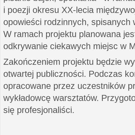
i poezji okresu XX-lecia międzyw
opowieści rodzinnych, spisanych
W ramach projektu planowana jest
odkrywanie ciekawych miejsc w M
Zakończeniem projektu będzie wys
otwartej publiczności. Podczas k
opracowane przez uczestników p
wykładowcę warsztatów. Przygot
się profesjonaliści.