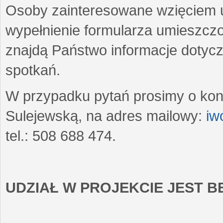
Osoby zainteresowane wzięciem u
wypełnienie formularza umieszczo
znajdą Państwo informacje dotyc
spotkań.
W przypadku pytań prosimy o kon
Sulejewską, na adres mailowy:
iw
tel.: 508 688 474.
UDZIAŁ W PROJEKCIE JEST 