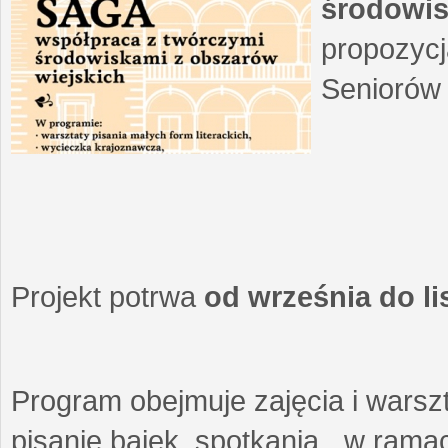
środowis
propozycj
Seniorów 
Projekt potrwa
od września do l
Program obejmuje zajęcia i warszt
pisanie bajek, spotkania w ramach