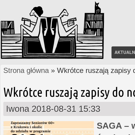
AKTUALN
Strona główna
» Wkrótce ruszają zapisy
Jesteś tutaj
Wkrótce ruszają zapisy do 
Iwona
2018-08-31 15:33
SAGA – w