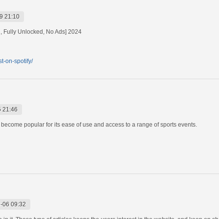
9 21:10
, Fully Unlocked, No Ads] 2024
t-on-spotify/
 21:46
 become popular for its ease of use and access to a range of sports events.
-06 09:32