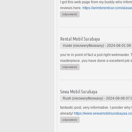
I got this web page from my buddy who inform
reviews here.
https://arimbirentcar.com/ala
odpowiedz
Rental Mobil Surabaya
Vuide (niezweryfikowany)
-
2024-08-01 09
you’re in point of fact a just right webmaster. 
masterpiece. you have done a excellent job in
odpowiedz
Sewa Mobil Surabaya
Rush (niezweryfikowany)
-
2024-08-06 07:
fantastic post, very informative. I ponder why
already!
https://www.sewamobilsurabayaa.co
odpowiedz