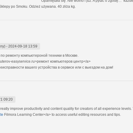
. Opamiętała się. Nie wolno i już. A pytać o zgodę… każdego, za n
Sklepy po Smoku. Odzież używana. 40 zł/za kg.
ny)
-
2024-09-18 13:59
о ремонту компьютероной техники в Москве.
uterov-easyservice.ru>ремонт компьютеров центр</a>
исправности вашего устройства в сервисе или с выездом на дом!
21 09:20
eatly improve productivity and content quality for creators of all experience levels. 
te
Filmora Learning Center</a> to access useful editing resources and tips.