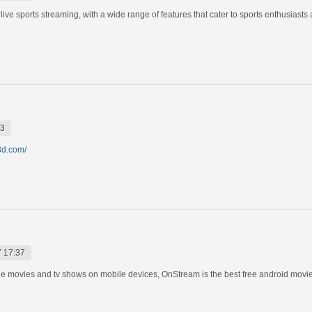
live sports streaming, with a wide range of features that cater to sports enthusiasts
23
3d.com/
 17:37
e movies and tv shows on mobile devices, OnStream is the best free android movie