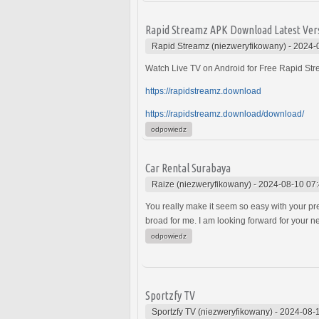
Rapid Streamz APK Download Latest Vers
Rapid Streamz (niezweryfikowany)
-
2024-
Watch Live TV on Android for Free Rapid Stre
https://rapidstreamz.download
https://rapidstreamz.download/download/
odpowiedz
Car Rental Surabaya
Raize (niezweryfikowany)
-
2024-08-10 07
You really make it seem so easy with your pre
broad for me. I am looking forward for your next
odpowiedz
Sportzfy TV
Sportzfy TV (niezweryfikowany)
-
2024-08-