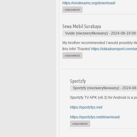
https://onstreams.org/download/
odpowiedz
Sewa Mobil Surabaya
Vuide (niezweryfikowany)
-
2024-08-19 09
My brother recommended I would possibly like
this info! Thanks!
https://okkatransport.com/
odpowiedz
Sportzfy
Sportzfy (niezweryfikowany)
-
2024-08
Sportzfy TV APK (v6.3) for Android is a 
https://sportzfys.net/
https://sportzfys.net/download/
odpowiedz