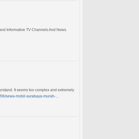
es and Informative TV Channels And News.
nderstand. It seems too complex and extremely
06/sewa-mobil-surabaya-murah-...