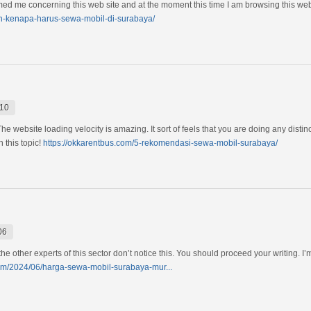
ed me concerning this web site and at the moment this time I am browsing this web s
san-kenapa-harus-sewa-mobil-di-surabaya/
:10
The website loading velocity is amazing. It sort of feels that you are doing any distinc
 this topic!
https://okkarentbus.com/5-rekomendasi-sewa-mobil-surabaya/
06
 the other experts of this sector don’t notice this. You should proceed your writing. 
m/2024/06/harga-sewa-mobil-surabaya-mur...