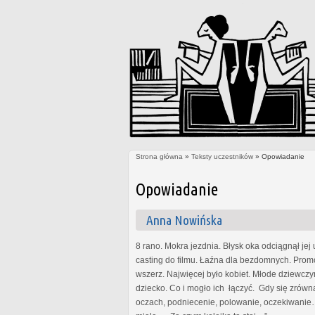
Strona główna
»
Teksty uczestników
» Opowiadanie
Jesteś tutaj
Opowiadanie
Anna Nowińska
8 rano. Mokra jezdnia. Błysk oka odciągnął jej
casting do filmu. Łaźna dla bezdomnych. Promoc
wszerz. Najwięcej było kobiet. Młode dziewczyn
dziecko. Co i mogło ich łączyć. Gdy się zrówna
oczach, podniecenie, polowanie, oczekiwanie…. 