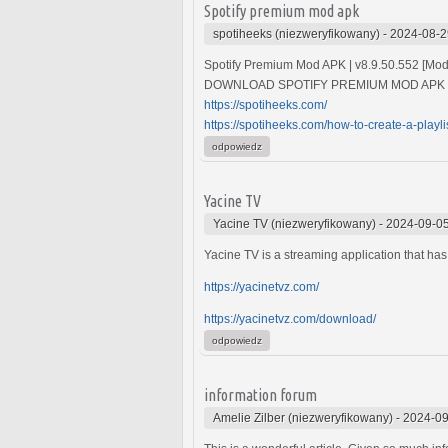
Spotify premium mod apk
spotiheeks (niezweryfikowany)
-
2024-08-2
Spotify Premium Mod APK | v8.9.50.552 [Mod
DOWNLOAD SPOTIFY PREMIUM MOD APK
https://spotiheeks.com/
https://spotiheeks.com/how-to-create-a-playlis
odpowiedz
Yacine TV
Yacine TV (niezweryfikowany)
-
2024-09-05
Yacine TV is a streaming application that has
https://yacinetvz.com/
https://yacinetvz.com/download/
odpowiedz
information forum
Amelie Zilber (niezweryfikowany)
-
2024-09