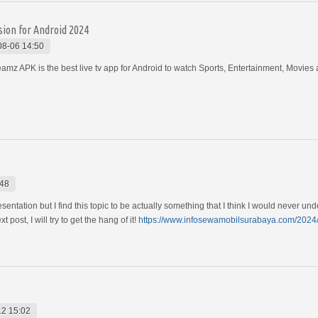
ion for Android 2024
08-06 14:50
amz APK is the best live tv app for Android to watch Sports, Entertainment, Movi
:48
sentation but I find this topic to be actually something that I think I would never u
 post, I will try to get the hang of it!
https://www.infosewamobilsurabaya.com/2024/
12 15:02