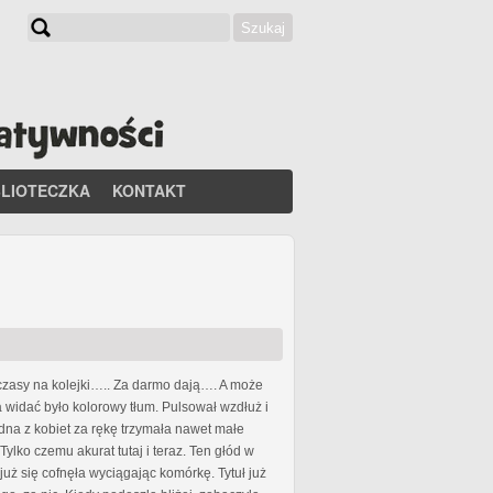
Szukaj
Formularz wyszukiwania
BLIOTECZKA
KONTAKT
e czasy na kolejki….. Za darmo dają…. A może
a widać było kolorowy tłum. Pulsował wzdłuż i
edna z kobiet za rękę trzymała nawet małe
ylko czemu akurat tutaj i teraz. Ten głód w
już się cofnęła wyciągając komórkę. Tytuł już