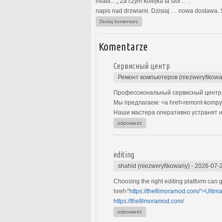
miała... „ Za czym kolejka ta stoi…”
napis nad drzwiami. Dzisiaj … nowa dostawa. 
Dodaj komentarz
Komentarze
Сервисный центр
Ремонт компьютеров (niezweryfikowa
Профессиональный сервисный центр п
Мы предлагаем: <a href=remont-kompy
Наши мастера оперативно устранят не
odpowiedz
editing
shahid (niezweryfikowany)
-
2026-07-
Choosing the right editing platform can gr
href="
https://thefilmoramod.com/">Ultima
https://thefilmoramod.com/
odpowiedz