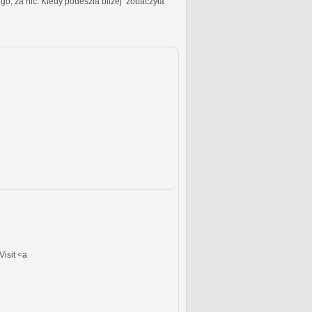
ic. Kiedy podeszła bliżej zobaczyła
Visit <a