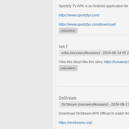
Sportzfy TV APK is an Android application for 
https://www.sportzfys.com/
https://www.sportzfys.com/download/
odpowiedz
run 3
sofia (niezweryfikowany)
-
2024-08-14 05:
I like this storyI like this story.
https://runaway
odpowiedz
OnStream
OnStream (niezweryfikowany)
-
2024-08-17
Download OnStream APK Official to watch fre
https://onstreams.org/