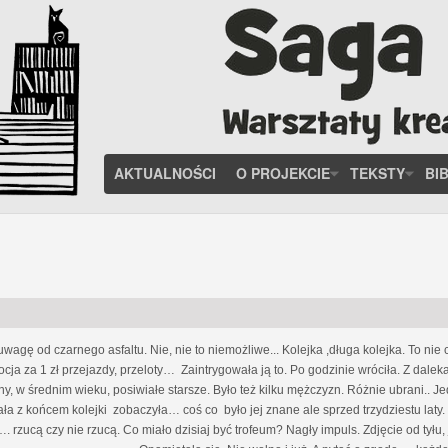
AKTUALNOŚCI
O PROJEKCIE
TEKSTY
BI
 uwagę od czarnego asfaltu. Nie, nie to niemożliwe... Kolejka ,długa kolejka. To ni
ja za 1 zł przejazdy, przeloty… Zaintrygowała ją to. Po godzinie wróciła. Z dalek
y, w średnim wieku, posiwiałe starsze. Było też kilku mężczyzn. Różnie ubrani.. J
ła z końcem kolejki zobaczyła… coś co było jej znane ale sprzed trzydziestu laty. T
rzucą czy nie rzucą. Co miało dzisiaj być trofeum? Nagły impuls. Zdjęcie od tyłu, 