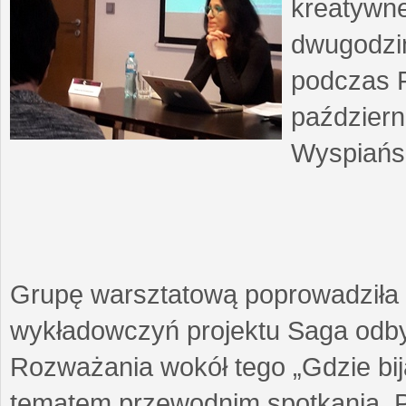
kreatywne
dwugodzin
podczas F
październ
Wyspiańsk
Grupę warsztatową poprowadziła 
wykładowczyń projektu Saga odby
Rozważania wokół tego „Gdzie biją
tematem przewodnim spotkania. 