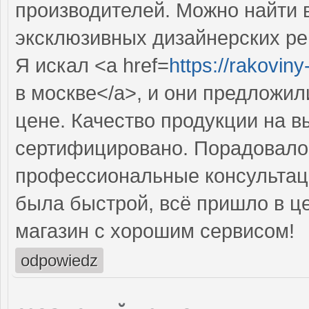
производителей. Можно найти в
эксклюзивных дизайнерских р
Я искал <a href=
https://rakovin
в москве</a>, и они предложил
цене. Качество продукции на в
сертифицировано. Порадовало 
профессиональные консультаци
была быстрой, всё пришло в ц
магазин с хорошим сервисом!
odpowiedz