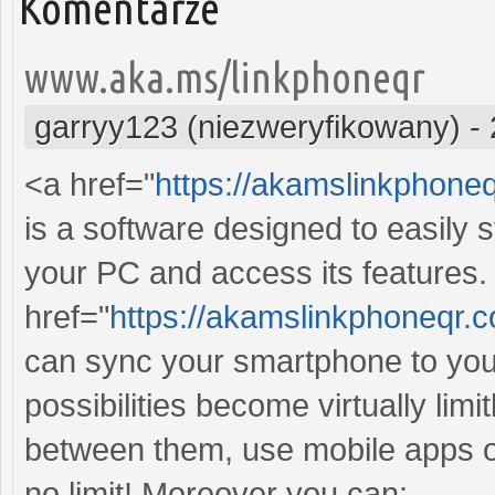
Komentarze
www.aka.ms/linkphoneqr
garryy123 (niezweryfikowany)
-
<a href="
https://akamslinkphone
is a software designed to easily 
your PC and access its features
href="
https://akamslinkphoneqr
can sync your smartphone to yo
possibilities become virtually lim
between them, use mobile apps o
no limit! Moreover you can: