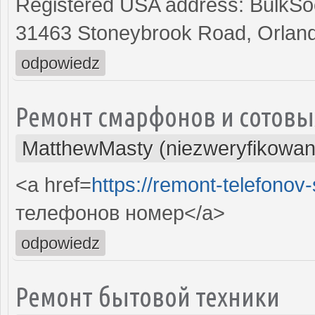
Registered USA address: BulkSoc
31463 Stoneybrook Road, Orland
odpowiedz
Ремонт смарфонов и сотовы
MatthewMasty (niezweryfikowan
<a href=
https://remont-telefonov
телефонов номер</a>
odpowiedz
Ремонт бытовой техники