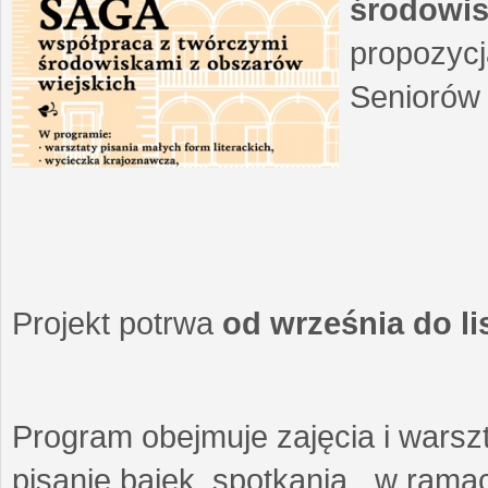
środowis
propozycj
Seniorów 
Projekt potrwa
od września do l
Program obejmuje zajęcia i warszt
pisanie bajek, spotkania w ramach