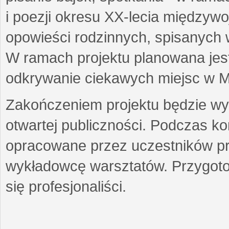
i poezji okresu XX-lecia międzyw
opowieści rodzinnych, spisanych
W ramach projektu planowana jest
odkrywanie ciekawych miejsc w M
Zakończeniem projektu będzie wys
otwartej publiczności. Podczas k
opracowane przez uczestników p
wykładowcę warsztatów. Przygot
się profesjonaliści.