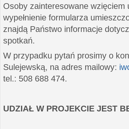
Osoby zainteresowane wzięciem u
wypełnienie formularza umieszczo
znajdą Państwo informacje dotyc
spotkań.
W przypadku pytań prosimy o kon
Sulejewską, na adres mailowy:
iw
tel.: 508 688 474.
UDZIAŁ W PROJEKCIE JEST 