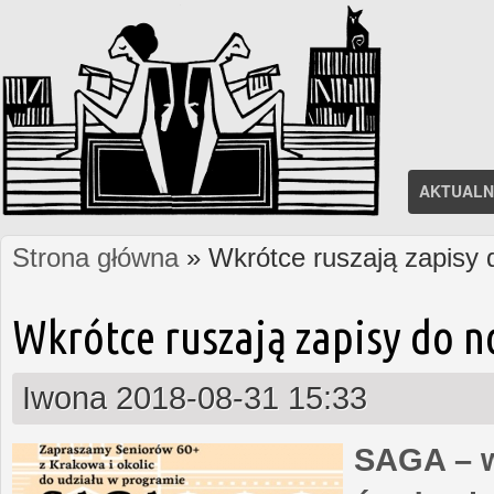
AKTUALN
Strona główna
» Wkrótce ruszają zapisy
Jesteś tutaj
Wkrótce ruszają zapisy do 
Iwona
2018-08-31 15:33
SAGA – w