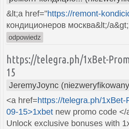
&lt;a href="
https://remont-kondici
кондиционеров москва&lt;/a&gt;
odpowiedz
https://telegra.ph/1xBet-Pro
15
JeremyJoync (niezweryfikowany
<a href=
https://telegra.ph/1xBe
09-15>1xbet
new promo code </
Unlock exclusive bonuses with 1