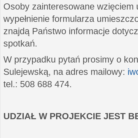
Osoby zainteresowane wzięciem u
wypełnienie formularza umieszczo
znajdą Państwo informacje dotyc
spotkań.
W przypadku pytań prosimy o kon
Sulejewską, na adres mailowy:
iw
tel.: 508 688 474.
UDZIAŁ W PROJEKCIE JEST 