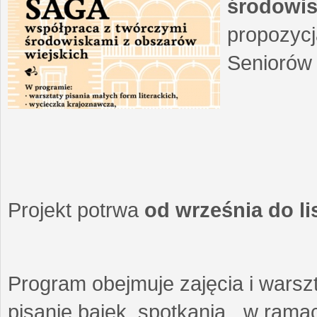
środowis
propozycj
Seniorów 
Projekt potrwa
od września do l
Program obejmuje zajęcia i warszt
pisanie bajek, spotkania w ramach