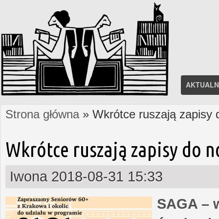
AKTUALN
Strona główna
» Wkrótce ruszają zapisy
Jesteś tutaj
Wkrótce ruszają zapisy do 
Iwona
2018-08-31 15:33
SAGA – w