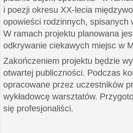
i poezji okresu XX-lecia międzyw
opowieści rodzinnych, spisanych
W ramach projektu planowana jest
odkrywanie ciekawych miejsc w M
Zakończeniem projektu będzie wys
otwartej publiczności. Podczas k
opracowane przez uczestników p
wykładowcę warsztatów. Przygot
się profesjonaliści.