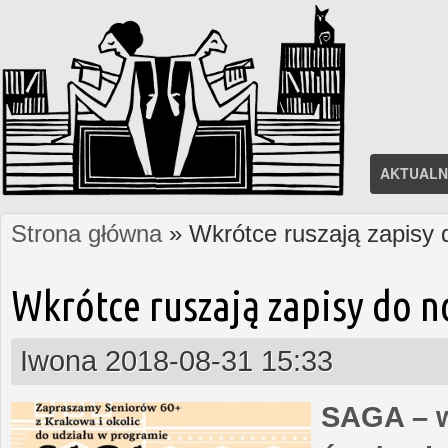
AKTUALN
Strona główna
» Wkrótce ruszają zapisy
Jesteś tutaj
Wkrótce ruszają zapisy do 
Iwona
2018-08-31 15:33
SAGA – w