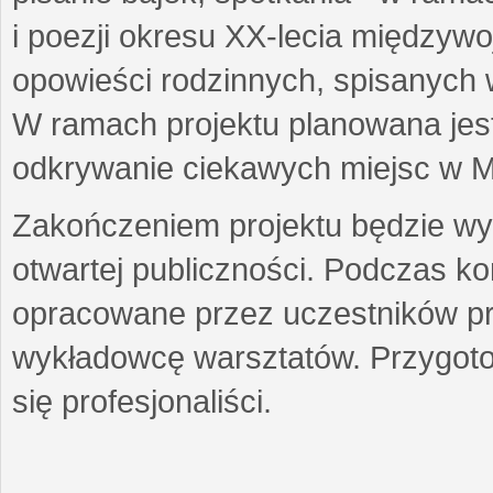
i poezji okresu XX-lecia międzyw
opowieści rodzinnych, spisanych
W ramach projektu planowana jest
odkrywanie ciekawych miejsc w M
Zakończeniem projektu będzie wys
otwartej publiczności. Podczas k
opracowane przez uczestników p
wykładowcę warsztatów. Przygot
się profesjonaliści.