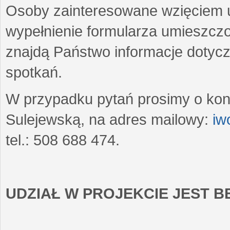
Osoby zainteresowane wzięciem u
wypełnienie formularza umieszczo
znajdą Państwo informacje dotyc
spotkań.
W przypadku pytań prosimy o kon
Sulejewską, na adres mailowy:
iw
tel.: 508 688 474.
UDZIAŁ W PROJEKCIE JEST 