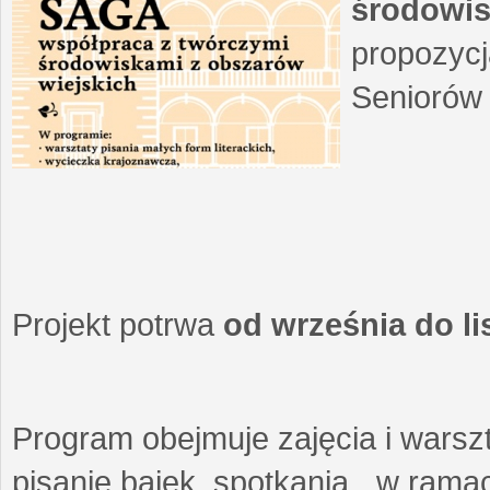
środowis
propozycj
Seniorów 
Projekt potrwa
od września do l
Program obejmuje zajęcia i warszt
pisanie bajek, spotkania w ramach