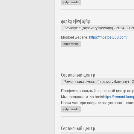
odpowiedz
qopkg ejlwj ajfip
Davidlycle (niezweryfikowany)
-
2024-09-2
Mostbet website:
https://mostbet360.com/
odpowiedz
Сервисный центр
Ремонт системны... (niezweryfikowany)
-
2
Профессиональный сервисный центр по р
Мы предлагаем: <a href=
https://remont-kom
Наши мастера оперативно устранят неиспр
odpowiedz
Сервисный центр