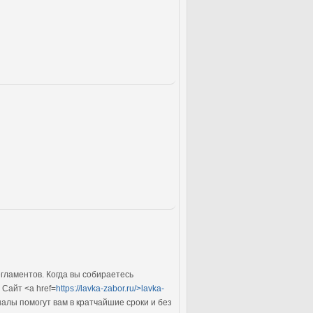
гламентов. Когда вы собираетесь
Сайт <a href=
https://lavka-zabor.ru/>lavka-
алы помогут вам в кратчайшие сроки и без