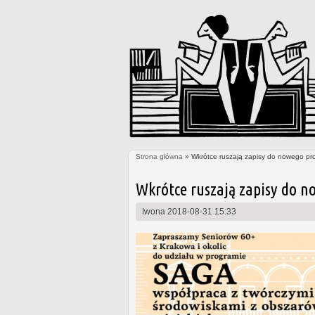
Strona główna
» Wkrótce ruszają zapisy do nowego pr
Jesteś tutaj
Wkrótce ruszają zapisy do n
Iwona
2018-08-31 15:33