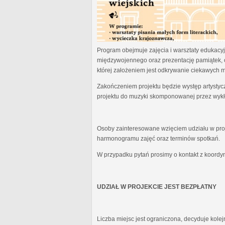
Program obejmuje zajęcia i warsztaty edukacyjn
międzywojennego oraz prezentację pamiątek, 
której założeniem jest odkrywanie ciekawych 
Zakończeniem projektu będzie występ artystyc
projektu do muzyki skomponowanej przez wykł
Osoby zainteresowane wzięciem udziału w proj
harmonogramu zajęć oraz terminów spotkań.
W przypadku pytań prosimy o kontakt z koordy
UDZIAŁ W PROJEKCIE JEST BEZPŁATNY
Liczba miejsc jest ograniczona, decyduje kole