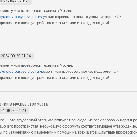
2024-09-20 20:57
емонту компьютероной техники в Москве.
pyuterov-easyservice.ru>
лучшие сервисы по ремонту компьютеров</a>
авности вашего устройства в сервисе или с выездом на дом!
-
2024-09-20 21:14
емонту компьютероной техники в Москве.
pyuterov-easyservice.ru>
ремонт компьютеров в москве недорого</a>
авности вашего устройства в сервисе или с выездом на дом!
ений в москве стоимость
24-09-20 21:29
е — это трудоемкий этап, что включает соблюдение всех правовых норм и ре
абочего пространства, необходимо оформить соответствующее утверждение. 
уг по узакониванию изменений и помощи на всех шагов. Опытные профессион