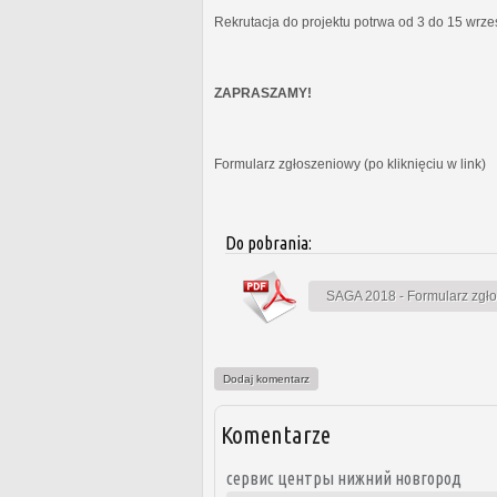
Rekrutacja do projektu potrwa od 3 do 15 wrz
ZAPRASZAMY!
Formularz zgłoszeniowy (po kliknięciu w link)
Do pobrania:
SAGA 2018 - Formularz zgł
Dodaj komentarz
Komentarze
сервис центры нижний новгород