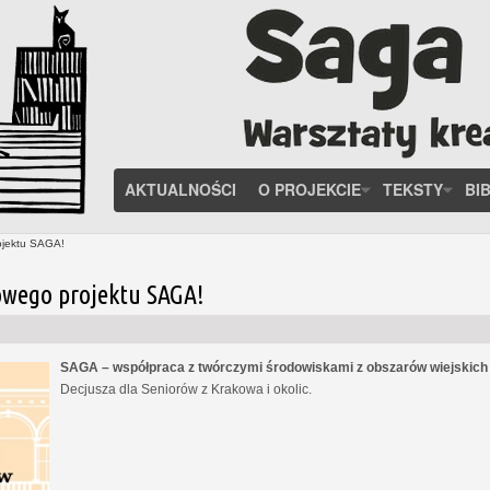
AKTUALNOŚCI
O PROJEKCIE
TEKSTY
BI
ojektu SAGA!
owego projektu SAGA!
SAGA – współpraca z twórczymi środowiskami z obszarów wiejskic
Decjusza dla Seniorów z Krakowa i okolic.