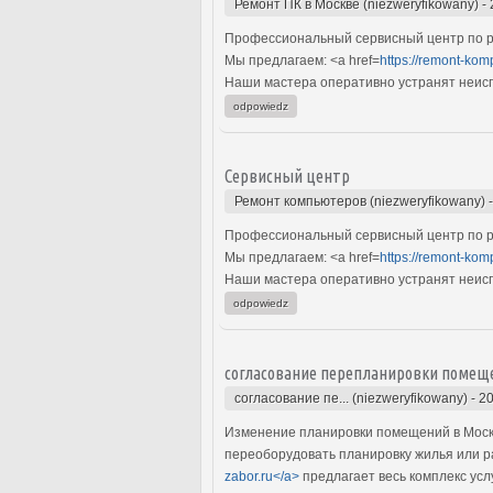
Ремонт ПК в Москве (niezweryfikowany)
-
Профессиональный сервисный центр по р
Мы предлагаем: <a href=
https://remont-kom
Наши мастера оперативно устранят неиспр
odpowiedz
Сервисный центр
Ремонт компьютеров (niezweryfikowany)
Профессиональный сервисный центр по р
Мы предлагаем: <a href=
https://remont-kom
Наши мастера оперативно устранят неиспр
odpowiedz
согласование перепланировки помещ
согласование пе... (niezweryfikowany)
-
20
Изменение планировки помещений в Москв
переоборудовать планировку жилья или р
zabor.ru</a>
предлагает весь комплекс усл