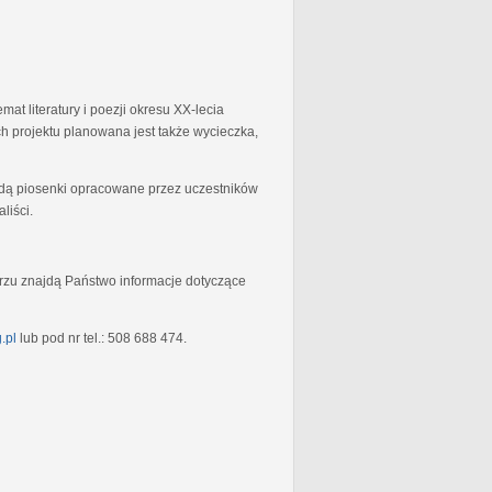
at literatury i poezji okresu XX-lecia
 projektu planowana jest także wycieczka,
będą piosenki opracowane przez uczestników
liści.
rzu znajdą Państwo informacje dotyczące
.pl
lub pod nr tel.: 508 688 474.