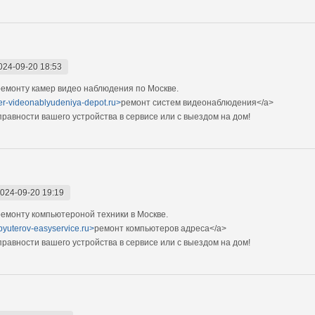
024-09-20 18:53
емонту камер видео наблюдения по Москве.
mer-videonablyudeniya-depot.ru>
ремонт систем видеонаблюдения</a>
авности вашего устройства в сервисе или с выездом на дом!
024-09-20 19:19
емонту компьютероной техники в Москве.
pyuterov-easyservice.ru>
ремонт компьютеров адреса</a>
авности вашего устройства в сервисе или с выездом на дом!