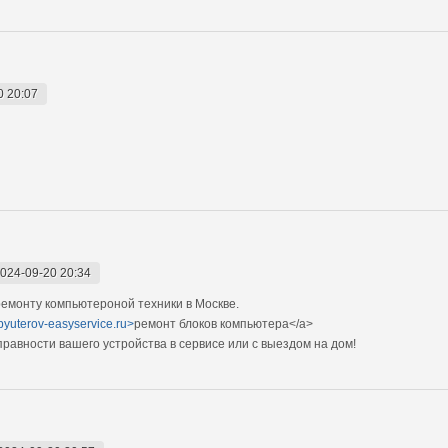
0 20:07
024-09-20 20:34
емонту компьютероной техники в Москве.
pyuterov-easyservice.ru>
ремонт блоков компьютера</a>
авности вашего устройства в сервисе или с выездом на дом!