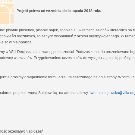
Projekt potrwa
od września do listopada 2018 roku
.
e: pisanie piosenek, pisanie bajek, spotkania w ramach salonów literackich na tem
opowieści rodzinnych, spisanych wspomnień z okresu międzywojennego. W ramach
miejsc w Małopolsce.
zny w Willi Decjusza dla otwartej publiczności. Podczas koncertu prezentowane 
adowcę warsztatów. Przygotowaniem uczestników do występu zajmą się profesjona
ekcie prosimy o wypełnienie formularza umieszczonego na dole strony. W formula
natorem projektu Iwoną Sulejewską, na adres mailowy:
iwona.sulejewska@villa.org
jność przesłanych zgłoszeń.