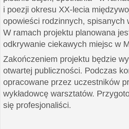
i poezji okresu XX-lecia międzyw
opowieści rodzinnych, spisanych
W ramach projektu planowana jest
odkrywanie ciekawych miejsc w M
Zakończeniem projektu będzie wys
otwartej publiczności. Podczas k
opracowane przez uczestników p
wykładowcę warsztatów. Przygot
się profesjonaliści.