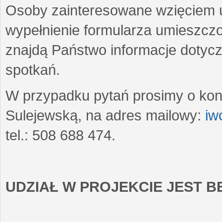
Osoby zainteresowane wzięciem u
wypełnienie formularza umieszczo
znajdą Państwo informacje dotyc
spotkań.
W przypadku pytań prosimy o kon
Sulejewską, na adres mailowy:
iw
tel.: 508 688 474.
UDZIAŁ W PROJEKCIE JEST 