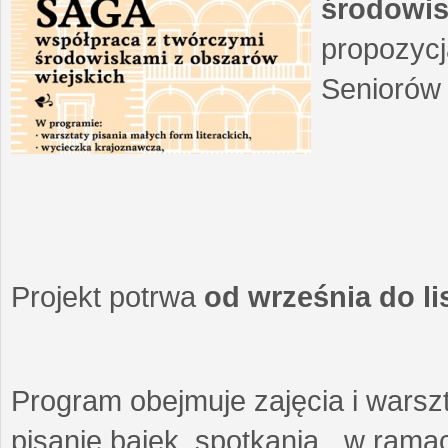
środowis
propozycj
Seniorów 
Projekt potrwa
od września do l
Program obejmuje zajęcia i warszt
pisanie bajek, spotkania w ramach