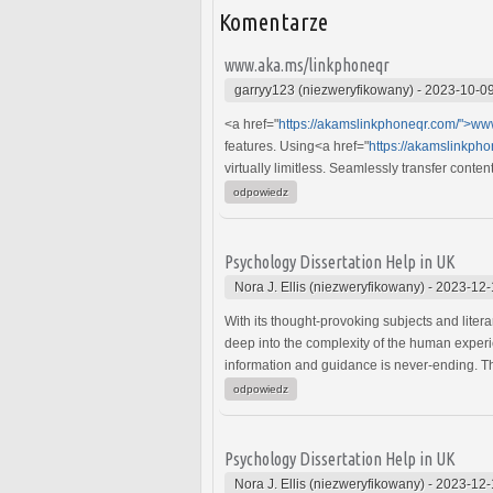
Komentarze
www.aka.ms/linkphoneqr
garryy123 (niezweryfikowany)
-
2023-10-09
<a href="
https://akamslinkphoneqr.com/">ww
features. Using<a href="
https://akamslinkph
virtually limitless. Seamlessly transfer cont
odpowiedz
Psychology Dissertation Help in UK
Nora J. Ellis (niezweryfikowany)
-
2023-12-
With its thought-provoking subjects and litera
deep into the complexity of the human experie
information and guidance is never-ending. Th
odpowiedz
Psychology Dissertation Help in UK
Nora J. Ellis (niezweryfikowany)
-
2023-12-