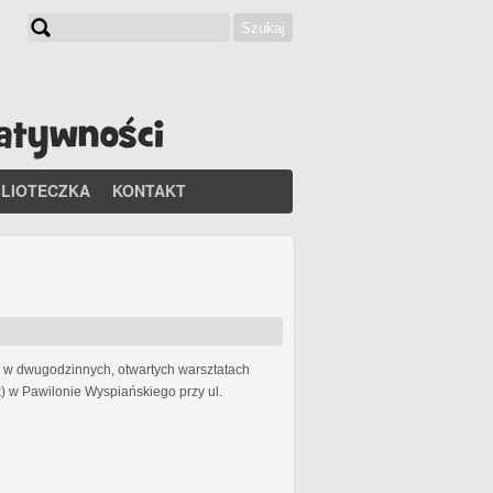
Szukaj
Formularz wyszukiwania
BLIOTECZKA
KONTAKT
li w dwugodzinnych, otwartych warsztatach
) w Pawilonie Wyspiańskiego przy ul.