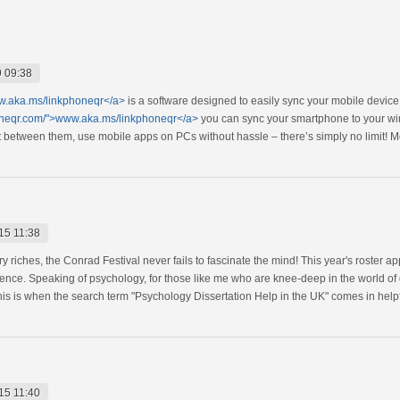
 09:38
w.aka.ms/linkphoneqr</a>
is a software designed to easily sync your mobile device
oneqr.com/">www.aka.ms/linkphoneqr</a>
you can sync your smartphone to your wi
ent between them, use mobile apps on PCs without hassle – there’s simply no limit! 
15 11:38
ry riches, the Conrad Festival never fails to fascinate the mind! This year's roster a
nce. Speaking of psychology, for those like me who are knee-deep in the world of di
is is when the search term "Psychology Dissertation Help in the UK" comes in helpf
15 11:40