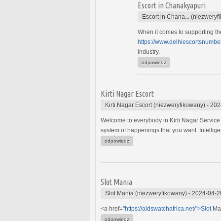
Escort in Chanakyapuri
Escort in Chana... (niezweryf
When it comes to supporting the
https://www.delhiescortsnumbe
industry.
odpowiedz
Kirti Nagar Escort
Kirti Nagar Escort (niezweryfikowany)
-
202
Welcome to everybody in Kirti Nagar Servic
system of happenings that you want. Intelligent
odpowiedz
Slot Mania
Slot Mania (niezweryfikowany)
-
2024-04-2
<a href="
https://aidswatchafrica.net/">Slot
Man
odpowiedz