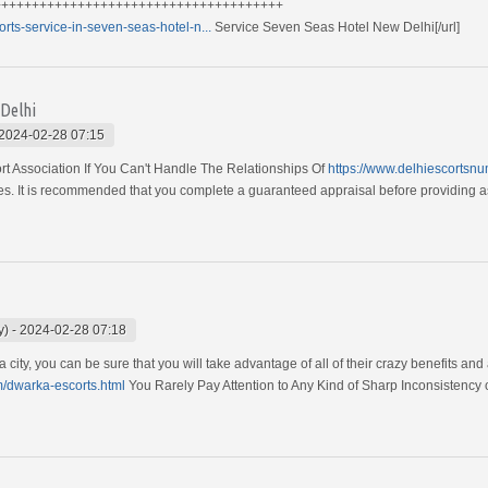
++++++++++++++++++++++++++++++++++++++
rts-service-in-seven-seas-hotel-n...
Service Seven Seas Hotel New Delhi[/url]
 Delhi
2024-02-28 07:15
rt Association If You Can't Handle The Relationships Of
https://www.delhiescortsnu
. It is recommended that you complete a guaranteed appraisal before providing assi
y)
-
2024-02-28 07:18
city, you can be sure that you will take advantage of all of their crazy benefits and
m/dwarka-escorts.html
You Rarely Pay Attention to Any Kind of Sharp Inconsistency