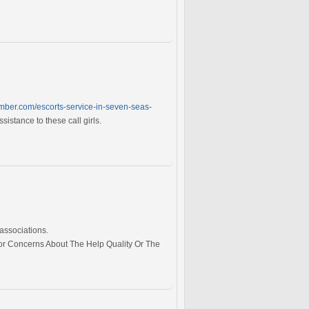
mber.com/escorts-service-in-seven-seas-
stance to these call girls.
 associations.
 or Concerns About The Help Quality Or The