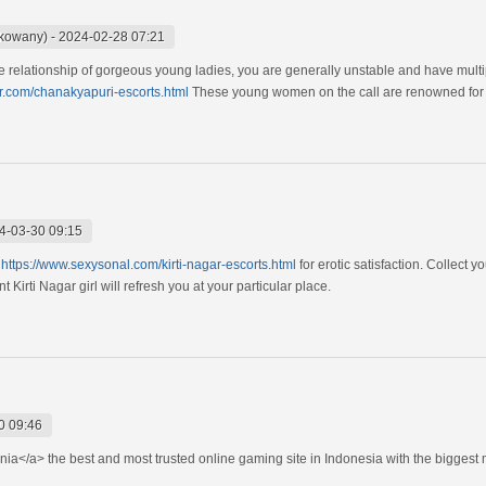
ikowany)
-
2024-02-28 07:21
 relationship of gorgeous young ladies, you are generally unstable and have multip
r.com/chanakyapuri-escorts.html
These young women on the call are renowned for b
4-03-30 09:15
e
https://www.sexysonal.com/kirti-nagar-escorts.html
for erotic satisfaction. Collect 
 Kirti Nagar girl will refresh you at your particular place.
0 09:46
ia</a> the best and most trusted online gaming site in Indonesia with the biggest