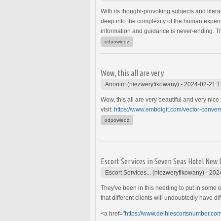
With its thought-provoking subjects and litera
deep into the complexity of the human experie
information and guidance is never-ending. Th
odpowiedz
Wow, this all are very
Anonim (niezweryfikowany)
-
2024-02-21 1
Wow, this all are very beautiful and very nice 
visit:
https://www.embdigit.com/vector-conver
odpowiedz
Escort Services in Seven Seas Hotel New 
Escort Services... (niezweryfikowany)
-
202
They've been in this needing to put in some
that different clients will undoubtedly have d
<a href="
https://www.delhiescortsnumber.com/