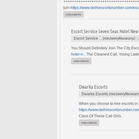
++++++++++++++++++++++++++++++++++
[url=
https://www.delhiescortsnumber.com/esco
odpowiedz
Escort Service Seven Seas Hotel New
Escort Service ... (niezweryfikowany)
-
You Should Definitely Join The City Esco
hotel-n...
The Cleanest Call, Young Ladies
odpowiedz
Dwarka Escorts
Dwarka Escorts (niezweryfikowan
When you choose to hire escorts in a 
https://www.delhiescortsnumber.co
Class Of These Call Girls.
odpowiedz