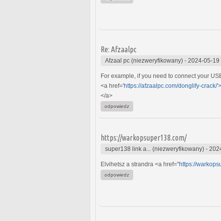
Re: Afzaalpc
Afzaal pc (niezweryfikowany)
-
2024-05-19
For example, if you need to connect your USB 
<a href='
https://afzaalpc.com/donglify-crack/'
</a>
odpowiedz
https://warkopsuper138.com/
super138 link a... (niezweryfikowany)
-
202
Elvihetsz a strandra <a href="
https://warkop
odpowiedz