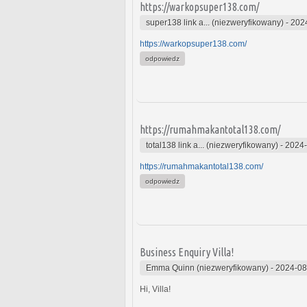
https://warkopsuper138.com/
super138 link a... (niezweryfikowany)
-
202
https://warkopsuper138.com/
odpowiedz
https://rumahmakantotal138.com/
total138 link a... (niezweryfikowany)
-
2024-
https://rumahmakantotal138.com/
odpowiedz
Business Enquiry Villa!
Emma Quinn (niezweryfikowany)
-
2024-08
Hi, Villa!