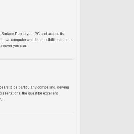
, Surface Duo to your PC and access its
ndows computer and the possibilities become
Moreover you can:
ppears to be particularly compelling, delving
ssertations, the quest for excellent
ul.