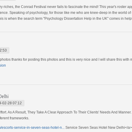
ry riches, the Conrad Festival never fails to fascinate the mind! This year's roster a
nce. Speaking of psychology, for those like me who are knee-deep in the world of di
is is when the search term "Psychology Dissertation Help in the UK" comes in helpf
2:53
photos thanks for posting this photos and this is very nice and I will share this with m
sion
Delhi
4-02-28 07:12
 effort. As A Result, They Take A Clear Approach To Their Clients' Needs And Mann
ifferent frameworks.
escorts-service-in-seven-seas-hotel-n...
Service Seven Seas Hotel New Delhi</a>