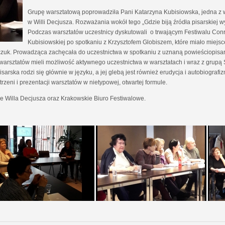
Grupę warsztatową poprowadziła Pani Katarzyna Kubisiowska, jedna z
w Willi Decjusza. Rozważania wokół tego „Gdzie biją źródła pisarskiej
Podczas warsztatów uczestnicy dyskutowali o trwającym Festiwalu Conr
Kubisiowskiej po spotkaniu z Krzysztofem Globiszem, które miało miejsc
czuk. Prowadząca zachęcała do uczestnictwa w spotkaniu z uznaną powieściopisark
h warsztatów mieli możliwość aktywnego uczestnictwa w warsztatach i wraz z grupą 
arska rodzi się głównie w języku, a jej glebą jest również erudycja i autobiografiz
zeni i prezentacji warsztatów w nietypowej, otwartej formule.
e Willa Decjusza oraz Krakowskie Biuro Festiwalowe.