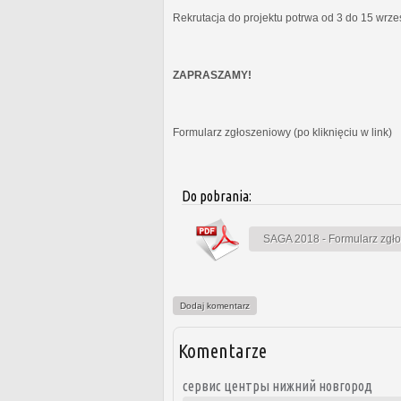
Rekrutacja do projektu potrwa od 3 do 15 wrz
ZAPRASZAMY!
Formularz zgłoszeniowy (po kliknięciu w link)
Do pobrania:
SAGA 2018 - Formularz zgł
Dodaj komentarz
Komentarze
сервис центры нижний новгород