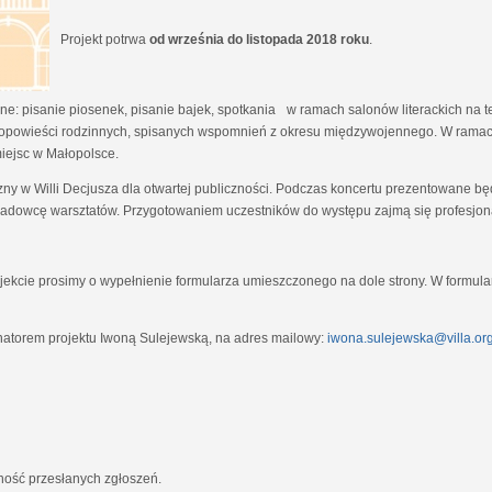
Projekt potrwa
od września do listopada 2018 roku
.
e: pisanie piosenek, pisanie bajek, spotkania w ramach salonów literackich na tem
opowieści rodzinnych, spisanych wspomnień z okresu międzywojennego. W ramach
miejsc w Małopolsce.
zny w Willi Decjusza dla otwartej publiczności. Podczas koncertu prezentowane 
adowcę warsztatów. Przygotowaniem uczestników do występu zajmą się profesjona
ekcie prosimy o wypełnienie formularza umieszczonego na dole strony. W formula
natorem projektu Iwoną Sulejewską, na adres mailowy:
iwona.sulejewska@villa.org
jność przesłanych zgłoszeń.