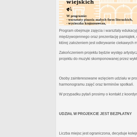
Program obejmuje zajęcia i warsztaty edukacyjn
międzywojennego oraz prezentację pamiątek, 
której założeniem jest odkrywanie ciekawych 
Zakończeniem projektu będzie występ artystyc
projektu do muzyki skomponowanej przez wykł
Osoby zainteresowane wzięciem udziału w proj
harmonogramu zajęć oraz terminów spotkań.
W przypadku pytań prosimy o kontakt z koordy
UDZIAŁ W PROJEKCIE JEST BEZPŁATNY
Liczba miejsc jest ograniczona, decyduje kole