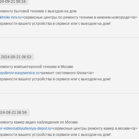
24-09-21 06:16
монту бытовой техники с выездом на дом.
ekhniki-nnv.ru>
сервисные центры по ремонту техники в нижнем новгороде</a>
авности вашего устройства в сервисе или с выездом на дом!
-
2024-09-21 06:53
емонту компьютероной техники в Москве.
pyuterov-easyservice.ru>
ремонт системного блока</a>
авности вашего устройства в сервисе или с выездом на дом!
024-09-21 06:59
емонту камер видео наблюдения по Москве.
mer-videonablyudeniya-depot.ru>
сервисные центры ремонту камер в москве</a>
авности вашего устройства в сервисе или с выездом на дом!