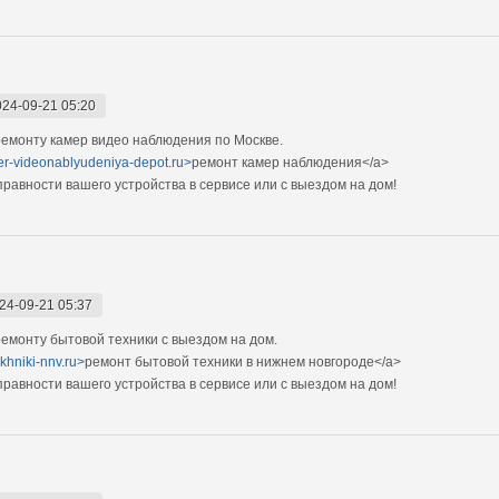
024-09-21 05:20
емонту камер видео наблюдения по Москве.
mer-videonablyudeniya-depot.ru>
ремонт камер наблюдения</a>
авности вашего устройства в сервисе или с выездом на дом!
24-09-21 05:37
монту бытовой техники с выездом на дом.
ekhniki-nnv.ru>
ремонт бытовой техники в нижнем новгороде</a>
авности вашего устройства в сервисе или с выездом на дом!