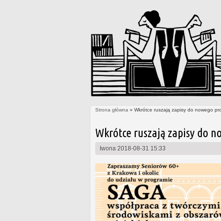
Strona główna
» Wkrótce ruszają zapisy do nowego pr
Jesteś tutaj
Wkrótce ruszają zapisy do n
Iwona
2018-08-31 15:33