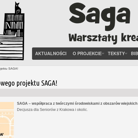
AKTUALNOŚCI
O PROJEKCIE
TEKSTY
BI
ojektu SAGA!
owego projektu SAGA!
SAGA – współpraca z twórczymi środowiskami z obszarów wiejskic
Decjusza dla Seniorów z Krakowa i okolic.