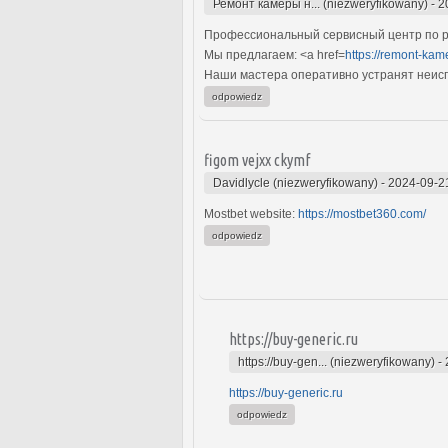
Ремонт камеры н... (niezweryfikowany)
-
2
Профессиональный сервисный центр по р
Мы предлагаем: <a href=
https://remont-ka
Наши мастера оперативно устранят неиспр
odpowiedz
figom vejxx ckymf
Davidlycle (niezweryfikowany)
-
2024-09-2
Mostbet website:
https://mostbet360.com/
odpowiedz
https://buy-generic.ru
https://buy-gen... (niezweryfikowany)
-
https://buy-generic.ru
odpowiedz