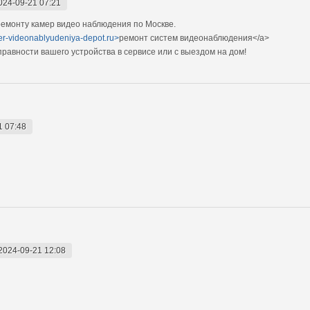
024-09-21 07:21
емонту камер видео наблюдения по Москве.
mer-videonablyudeniya-depot.ru>
ремонт систем видеонаблюдения</a>
авности вашего устройства в сервисе или с выездом на дом!
1 07:48
2024-09-21 12:08