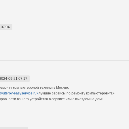
 07:04
2024-09-21 07:17
емонту компьютероной техники в Москве.
pyuterov-easyservice.ru>
лучшие сервисы по ремонту компьютеров</a>
авности вашего устройства в сервисе или с выездом на дом!