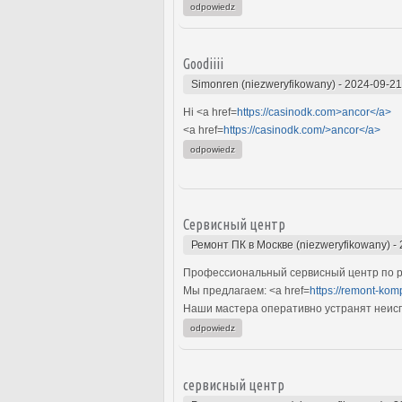
odpowiedz
Goodiiii
Simonren (niezweryfikowany)
-
2024-09-21
Hi <a href=
https://casinodk.com>ancor</a>
<a href=
https://casinodk.com/>ancor</a>
odpowiedz
Сервисный центр
Ремонт ПК в Москве (niezweryfikowany)
-
Профессиональный сервисный центр по р
Мы предлагаем: <a href=
https://remont-kom
Наши мастера оперативно устранят неиспр
odpowiedz
сервисный центр