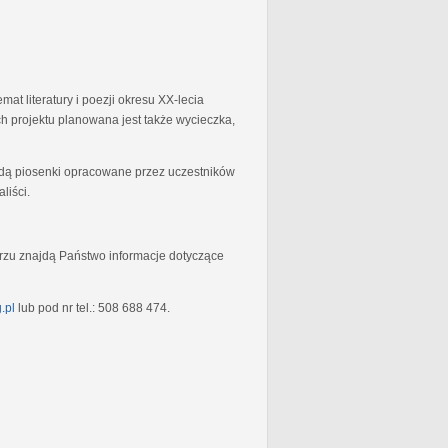
at literatury i poezji okresu XX-lecia
 projektu planowana jest także wycieczka,
będą piosenki opracowane przez uczestników
liści.
rzu znajdą Państwo informacje dotyczące
.pl
lub pod nr tel.: 508 688 474.