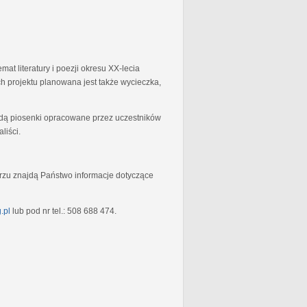
at literatury i poezji okresu XX-lecia
 projektu planowana jest także wycieczka,
będą piosenki opracowane przez uczestników
liści.
rzu znajdą Państwo informacje dotyczące
.pl
lub pod nr tel.: 508 688 474.