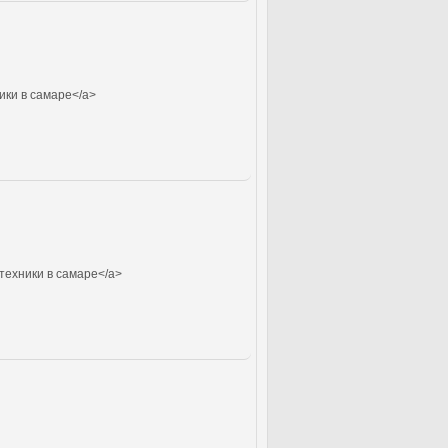
ики в самаре</a>
техники в самаре</a>