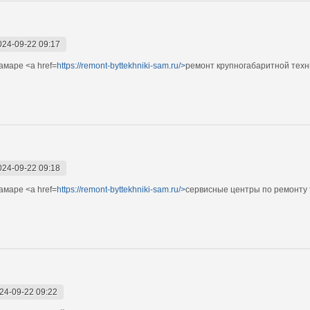
024-09-22 09:17
амаре <a href=
https://remont-byttekhniki-sam.ru/>
ремонт крупногабаритной техн
024-09-22 09:18
амаре <a href=
https://remont-byttekhniki-sam.ru/>
сервисные центры по ремонту 
24-09-22 09:22