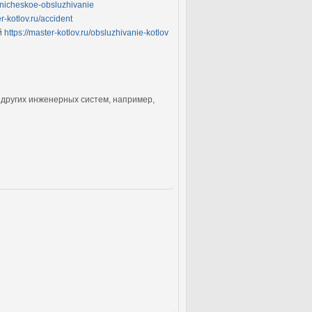
khnicheskoe-obsluzhivanie
er-kotlov.ru/accident
й
https://master-kotlov.ru/obsluzhivanie-kotlov
 других инженерных систем, например,