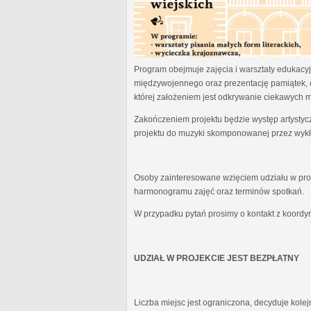
Program obejmuje zajęcia i warsztaty edukacyjn
międzywojennego oraz prezentację pamiątek, 
której założeniem jest odkrywanie ciekawych 
Zakończeniem projektu będzie występ artystyc
projektu do muzyki skomponowanej przez wykł
Osoby zainteresowane wzięciem udziału w proj
harmonogramu zajęć oraz terminów spotkań.
W przypadku pytań prosimy o kontakt z koordy
UDZIAŁ W PROJEKCIE JEST BEZPŁATNY
Liczba miejsc jest ograniczona, decyduje kole