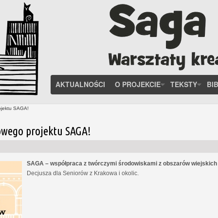
AKTUALNOŚCI
O PROJEKCIE
TEKSTY
BI
ojektu SAGA!
owego projektu SAGA!
SAGA – współpraca z twórczymi środowiskami z obszarów wiejskic
Decjusza dla Seniorów z Krakowa i okolic.