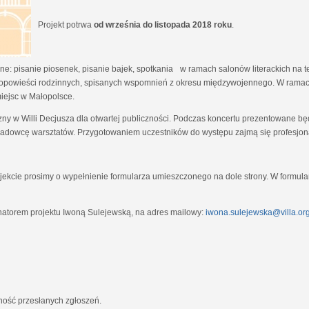
Projekt potrwa
od września do listopada 2018 roku
.
e: pisanie piosenek, pisanie bajek, spotkania w ramach salonów literackich na tem
opowieści rodzinnych, spisanych wspomnień z okresu międzywojennego. W ramach
miejsc w Małopolsce.
zny w Willi Decjusza dla otwartej publiczności. Podczas koncertu prezentowane 
adowcę warsztatów. Przygotowaniem uczestników do występu zajmą się profesjona
ekcie prosimy o wypełnienie formularza umieszczonego na dole strony. W formula
natorem projektu Iwoną Sulejewską, na adres mailowy:
iwona.sulejewska@villa.org
jność przesłanych zgłoszeń.