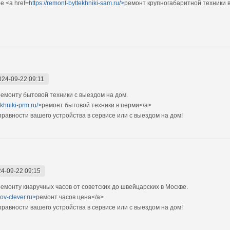
е <a href=
https://remont-byttekhniki-sam.ru/>
ремонт крупногабаритной техники 
024-09-22 09:11
монту бытовой техники с выездом на дом.
ekhniki-prm.ru/>
ремонт бытовой техники в перми</a>
авности вашего устройства в сервисе или с выездом на дом!
4-09-22 09:15
монту кнаручных часов от советских до швейцарских в Москве.
ov-clever.ru>
ремонт часов цена</a>
авности вашего устройства в сервисе или с выездом на дом!