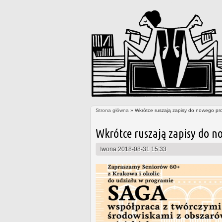
Strona główna
» Wkrótce ruszają zapisy do nowego pr
Jesteś tutaj
Wkrótce ruszają zapisy do n
Iwona
2018-08-31 15:33