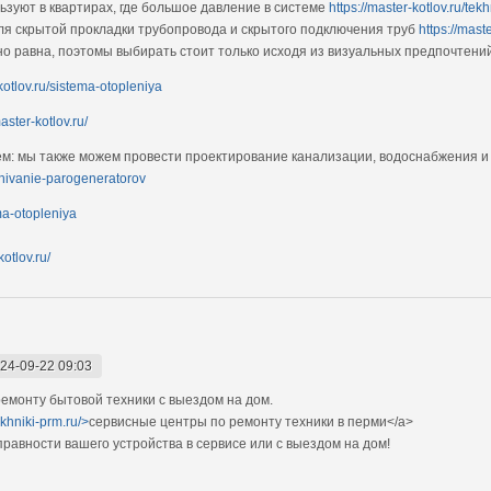
зуют в квартирах, где большое давление в системе
https://master-kotlov.ru/te
я скрытой прокладки трубопровода и скрытого подключения труб
https://mast
о равна, поэтомы выбирать стоит только исходя из визуальных предпочтени
-kotlov.ru/sistema-otopleniya
master-kotlov.ru/
ем: мы также можем провести проектирование канализации, водоснабжения и
uzhivanie-parogeneratorov
ema-otopleniya
kotlov.ru/
24-09-22 09:03
монту бытовой техники с выездом на дом.
ekhniki-prm.ru/>
сервисные центры по ремонту техники в перми</a>
авности вашего устройства в сервисе или с выездом на дом!