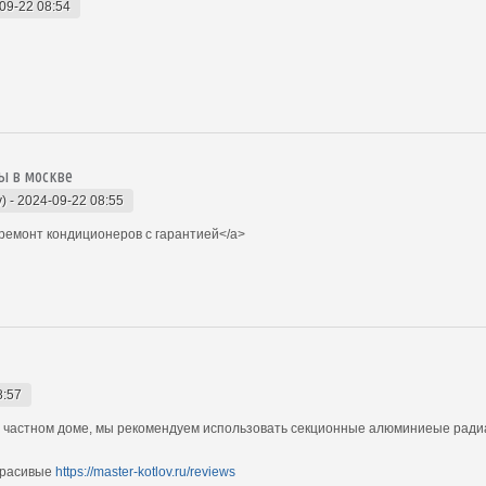
09-22 08:54
ы в москве
)
-
2024-09-22 08:55
ремонт кондиционеров с гарантией</a>
8:57
 в частном доме, мы рекомендуем использовать секционные алюминиеые рад
 красивые
https://master-kotlov.ru/reviews