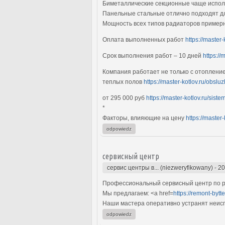
Биметаллические секционные чаще исполь
Панельные стальные отлично подходят дл
Мощность всех типов радиаторов примерн
Оплата выполненных работ
https://master
Срок выполнения работ – 10 дней
https://
Компания работает не только с отоплени
теплых полов
https://master-kotlov.ru/obsl
от 295 000 руб
https://master-kotlov.ru/sist
*
Факторы, влияющие на цену
https://master-
odpowiedz
сервисный центр
сервис центры в... (niezweryfikowany)
-
20
Профессиональный сервисный центр по ре
Мы предлагаем: <a href=
https://remont-bytt
Наши мастера оперативно устранят неиспр
odpowiedz