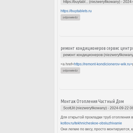
https://buytabl... (niezweryfikowany)
-
2024-
https://buytablets.ru
odpowiedz
ремонт кондиционеров сервис центр
ремонт кондиционеров (niezweryfikowany
<a href=
https://remont-kondicionerov-wik.ru>
odpowiedz
Монтаж Отопления Частный Дом
ScottJit (niezweryfikowany)
-
2024-09-22 0
Для открытой прокладки труб отопления
kotlov.ru/tekhnicheskoe-obsluzhivanie
Они легкие по весу, просто монтируются,