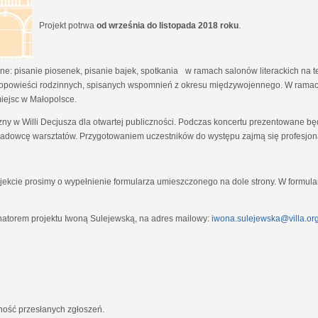
Projekt potrwa
od września do listopada 2018 roku
.
e: pisanie piosenek, pisanie bajek, spotkania w ramach salonów literackich na tem
opowieści rodzinnych, spisanych wspomnień z okresu międzywojennego. W ramach
miejsc w Małopolsce.
zny w Willi Decjusza dla otwartej publiczności. Podczas koncertu prezentowane 
adowcę warsztatów. Przygotowaniem uczestników do występu zajmą się profesjona
ekcie prosimy o wypełnienie formularza umieszczonego na dole strony. W formula
natorem projektu Iwoną Sulejewską, na adres mailowy:
iwona.sulejewska@villa.org
jność przesłanych zgłoszeń.