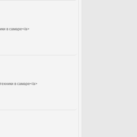
ики в самаре</a>
техники в самаре</a>