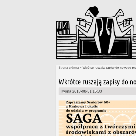
Strona główna
» Wkrótce ruszają zapisy do nowego pr
Jesteś tutaj
Wkrótce ruszają zapisy do n
Iwona
2018-08-31 15:33