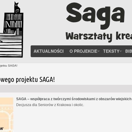
AKTUALNOŚCI
O PROJEKCIE
TEKSTY
BI
ojektu SAGA!
owego projektu SAGA!
SAGA – współpraca z twórczymi środowiskami z obszarów wiejskic
Decjusza dla Seniorów z Krakowa i okolic.