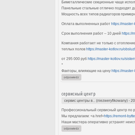
Биметаллические секционные чаще исполь
Панельные стальные отлично подходят дл
Мощность всех типов радиаторов примерн
Оплата выполненных работ
https://master
Срок выполнения работ – 10 дней
https://
Компания работает не только с отоплени
теплых полов
https://master-kotlov.ru/obsl
от 295 000 руб
https://master-kotlov.ru/sist
*
Факторы, влияющие на цену
https://master-
odpowiedz
сервисный центр
сервис центры в... (niezweryfikowany)
-
20
Профессиональный сервисный центр по ре
Мы предлагаем: <a href=
https://remont-bytt
Наши мастера оперативно устранят неиспр
odpowiedz