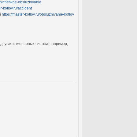
khnicheskoe-obsluzhivanie
er-kotlov.ru/accident
й
https://master-kotlov.ru/obsluzhivanie-kotlov
 других инженерных систем, например,