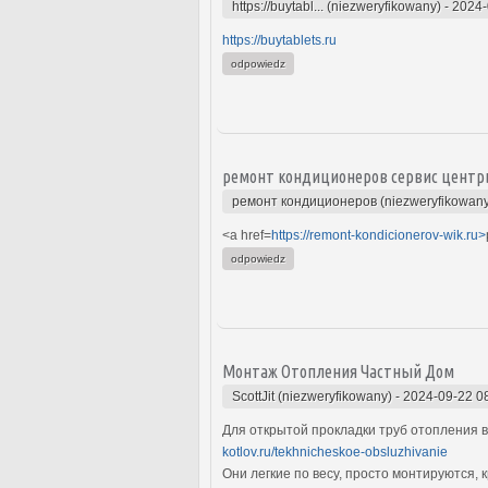
https://buytabl... (niezweryfikowany)
-
2024-
https://buytablets.ru
odpowiedz
ремонт кондиционеров сервис центр
ремонт кондиционеров (niezweryfikowany
<a href=
https://remont-kondicionerov-wik.ru>
odpowiedz
Монтаж Отопления Частный Дом
ScottJit (niezweryfikowany)
-
2024-09-22 0
Для открытой прокладки труб отопления
kotlov.ru/tekhnicheskoe-obsluzhivanie
Они легкие по весу, просто монтируются,