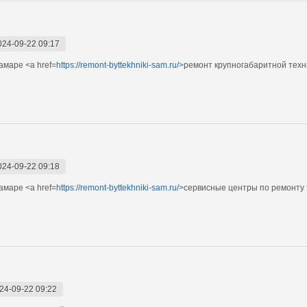
024-09-22 09:17
амаре <a href=
https://remont-byttekhniki-sam.ru/>
ремонт крупногабаритной техн
024-09-22 09:18
амаре <a href=
https://remont-byttekhniki-sam.ru/>
сервисные центры по ремонту 
24-09-22 09:22