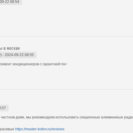
09-22 08:54
ы в москве
)
-
2024-09-22 08:55
ремонт кондиционеров с гарантией</a>
8:57
 в частном доме, мы рекомендуем использовать секционные алюминиеые рад
 красивые
https://master-kotlov.ru/reviews