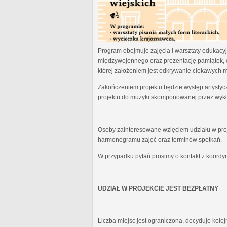
Program obejmuje zajęcia i warsztaty edukacyjn
międzywojennego oraz prezentację pamiątek, 
której założeniem jest odkrywanie ciekawych 
Zakończeniem projektu będzie występ artystyc
projektu do muzyki skomponowanej przez wykł
Osoby zainteresowane wzięciem udziału w proj
harmonogramu zajęć oraz terminów spotkań.
W przypadku pytań prosimy o kontakt z koordy
UDZIAŁ W PROJEKCIE JEST BEZPŁATNY
Liczba miejsc jest ograniczona, decyduje kole