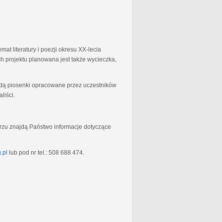
at literatury i poezji okresu XX-lecia
 projektu planowana jest także wycieczka,
będą piosenki opracowane przez uczestników
liści.
rzu znajdą Państwo informacje dotyczące
.pl
lub pod nr tel.: 508 688 474.