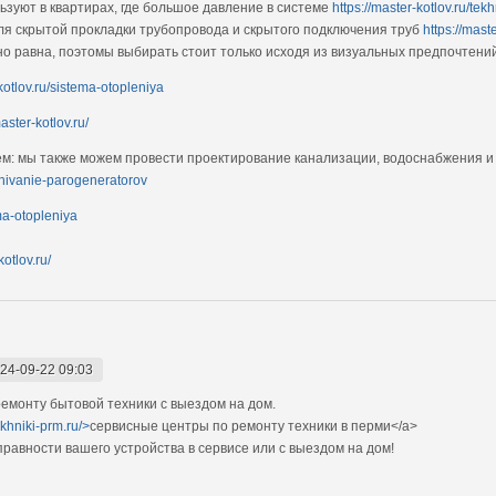
зуют в квартирах, где большое давление в системе
https://master-kotlov.ru/te
я скрытой прокладки трубопровода и скрытого подключения труб
https://mast
о равна, поэтомы выбирать стоит только исходя из визуальных предпочтени
-kotlov.ru/sistema-otopleniya
master-kotlov.ru/
ем: мы также можем провести проектирование канализации, водоснабжения и
uzhivanie-parogeneratorov
ema-otopleniya
kotlov.ru/
24-09-22 09:03
монту бытовой техники с выездом на дом.
ekhniki-prm.ru/>
сервисные центры по ремонту техники в перми</a>
авности вашего устройства в сервисе или с выездом на дом!