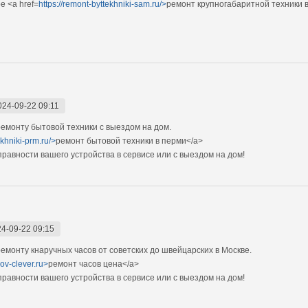
е <a href=
https://remont-byttekhniki-sam.ru/>
ремонт крупногабаритной техники 
024-09-22 09:11
монту бытовой техники с выездом на дом.
ekhniki-prm.ru/>
ремонт бытовой техники в перми</a>
авности вашего устройства в сервисе или с выездом на дом!
4-09-22 09:15
монту кнаручных часов от советских до швейцарских в Москве.
ov-clever.ru>
ремонт часов цена</a>
авности вашего устройства в сервисе или с выездом на дом!