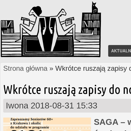
AKTUALN
Strona główna
» Wkrótce ruszają zapisy
Jesteś tutaj
Wkrótce ruszają zapisy do 
Iwona
2018-08-31 15:33
SAGA – w