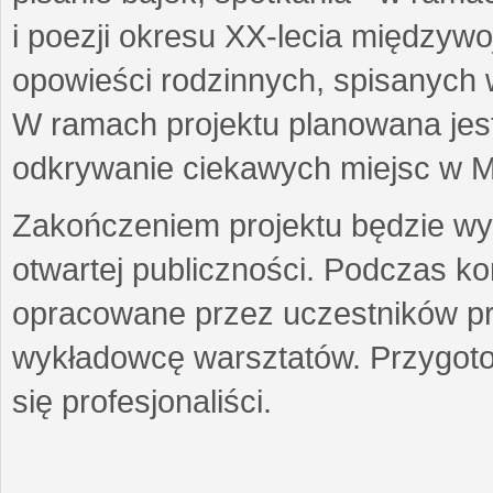
i poezji okresu XX-lecia międzyw
opowieści rodzinnych, spisanych
W ramach projektu planowana jest
odkrywanie ciekawych miejsc w M
Zakończeniem projektu będzie wys
otwartej publiczności. Podczas k
opracowane przez uczestników p
wykładowcę warsztatów. Przygot
się profesjonaliści.