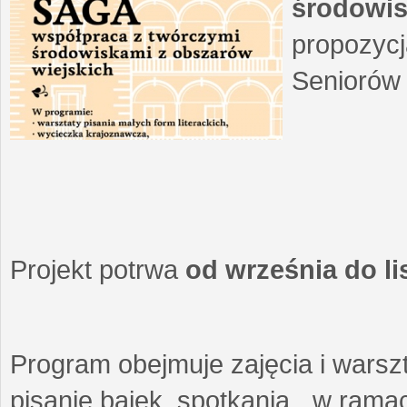
środowis
propozycj
Seniorów 
Projekt potrwa
od września do l
Program obejmuje zajęcia i warszt
pisanie bajek, spotkania w ramach