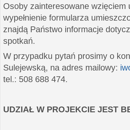
Osoby zainteresowane wzięciem u
wypełnienie formularza umieszczo
znajdą Państwo informacje dotyc
spotkań.
W przypadku pytań prosimy o kon
Sulejewską, na adres mailowy:
iw
tel.: 508 688 474.
UDZIAŁ W PROJEKCIE JEST 