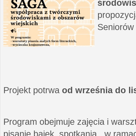
środowis
propozycj
Seniorów 
Projekt potrwa
od września do l
Program obejmuje zajęcia i warszt
pisanie bajek, spotkania w ramach