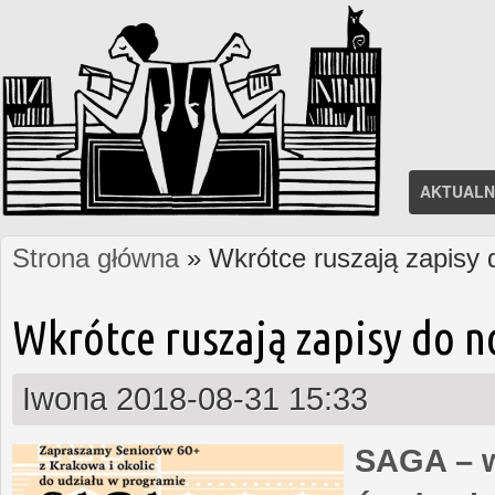
AKTUALN
Strona główna
» Wkrótce ruszają zapisy
Jesteś tutaj
Wkrótce ruszają zapisy do 
Iwona
2018-08-31 15:33
SAGA – w