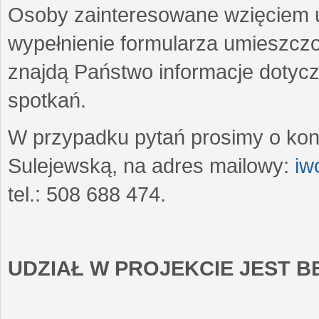
Osoby zainteresowane wzięciem u
wypełnienie formularza umieszczo
znajdą Państwo informacje dotyc
spotkań.
W przypadku pytań prosimy o kon
Sulejewską, na adres mailowy:
iw
tel.: 508 688 474.
UDZIAŁ W PROJEKCIE JEST 