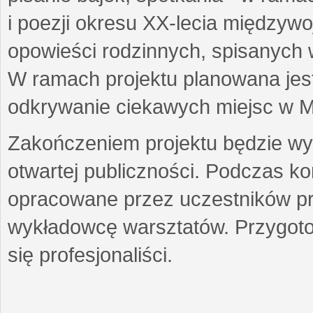
i poezji okresu XX-lecia międzyw
opowieści rodzinnych, spisanych
W ramach projektu planowana jest
odkrywanie ciekawych miejsc w M
Zakończeniem projektu będzie wys
otwartej publiczności. Podczas k
opracowane przez uczestników p
wykładowcę warsztatów. Przygot
się profesjonaliści.