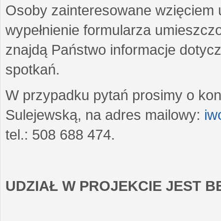
Osoby zainteresowane wzięciem u
wypełnienie formularza umieszczo
znajdą Państwo informacje dotyc
spotkań.
W przypadku pytań prosimy o kon
Sulejewską, na adres mailowy:
iw
tel.: 508 688 474.
UDZIAŁ W PROJEKCIE JEST 