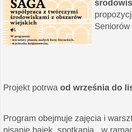
środowis
propozycj
Seniorów 
Projekt potrwa
od września do l
Program obejmuje zajęcia i warszt
pisanie bajek, spotkania w ramach