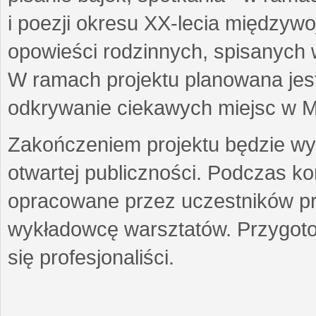
i poezji okresu XX-lecia międzyw
opowieści rodzinnych, spisanych
W ramach projektu planowana jest
odkrywanie ciekawych miejsc w M
Zakończeniem projektu będzie wys
otwartej publiczności. Podczas k
opracowane przez uczestników p
wykładowcę warsztatów. Przygot
się profesjonaliści.