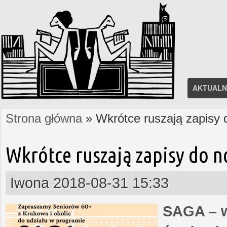
AKTUALN
Strona główna
» Wkrótce ruszają zapisy
Jesteś tutaj
Wkrótce ruszają zapisy do 
Iwona
2018-08-31 15:33
SAGA – w