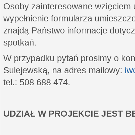
Osoby zainteresowane wzięciem u
wypełnienie formularza umieszczo
znajdą Państwo informacje dotyc
spotkań.
W przypadku pytań prosimy o kon
Sulejewską, na adres mailowy:
iw
tel.: 508 688 474.
UDZIAŁ W PROJEKCIE JEST 