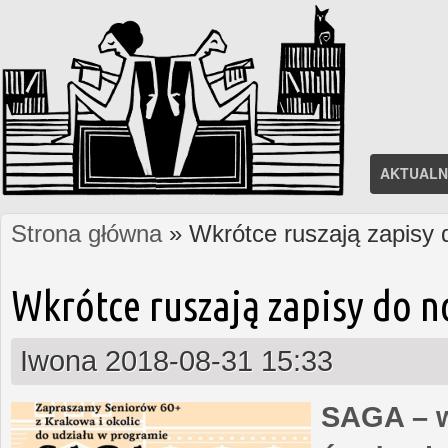
AKTUALN
Strona główna
» Wkrótce ruszają zapisy
Jesteś tutaj
Wkrótce ruszają zapisy do 
Iwona
2018-08-31 15:33
SAGA – w