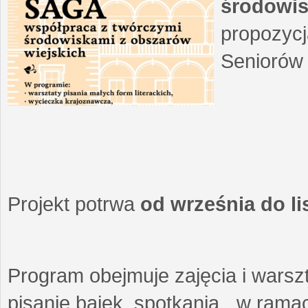
środowis
propozycj
Seniorów 
Projekt potrwa
od września do l
Program obejmuje zajęcia i warszt
pisanie bajek, spotkania w ramach