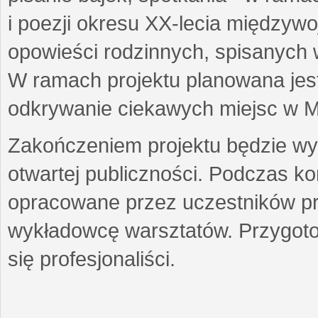
i poezji okresu XX-lecia międzyw
opowieści rodzinnych, spisanych
W ramach projektu planowana jest
odkrywanie ciekawych miejsc w M
Zakończeniem projektu będzie wys
otwartej publiczności. Podczas k
opracowane przez uczestników p
wykładowcę warsztatów. Przygot
się profesjonaliści.