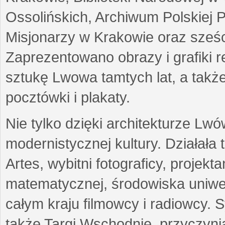
Ossolińskich, Archiwum Polskiej 
Misjonarzy w Krakowie oraz sześc
Zaprezentowano obrazy i grafiki r
sztukę Lwowa tamtych lat, a także
pocztówki i plakaty.
Nie tylko dzięki architekturze Lw
modernistycznej kultury. Działała
Artes, wybitni fotograficy, projekt
matematycznej, środowiska uniwer
całym kraju filmowcy i radiowcy
także Targi Wschodnie, przyczynia