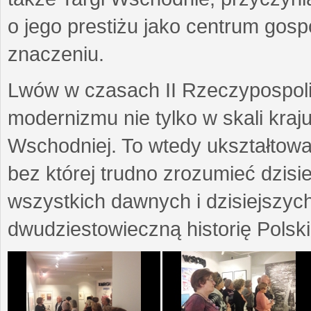
o jego prestiżu jako centrum go
znaczeniu.
Lwów w czasach II Rzeczypospoli
modernizmu nie tylko w skali kraj
Wschodniej. To wtedy ukształtow
bez której trudno zrozumieć dzisi
wszystkich dawnych i dzisiejszyc
dwudziestowieczną historię Polski