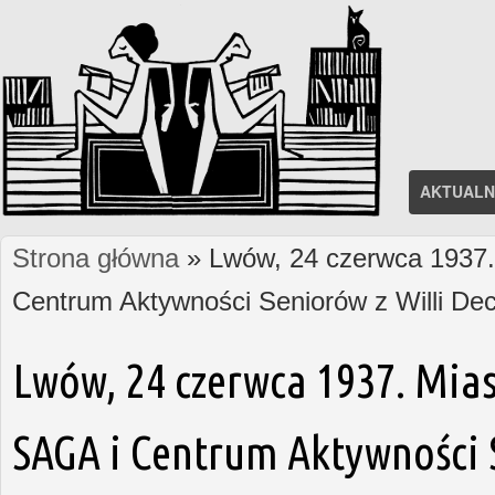
AKTUALN
Strona główna
» Lwów, 24 czerwca 1937. 
Jesteś tutaj
Centrum Aktywności Seniorów z Willi D
Lwów, 24 czerwca 1937. Mias
SAGA i Centrum Aktywności S