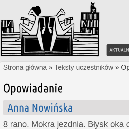
AKTUALN
Strona główna
»
Teksty uczestników
» Op
Jesteś tutaj
Opowiadanie
Anna Nowińska
8 rano. Mokra jezdnia. Błysk oka 