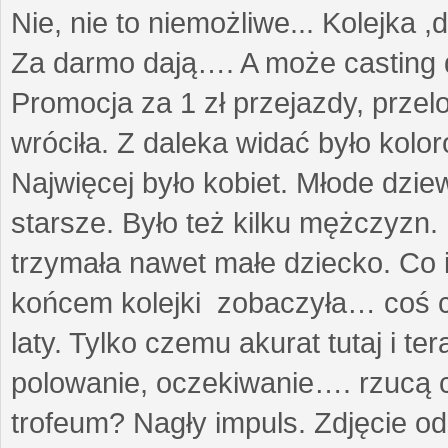
Nie, nie to niemożliwe... Kolejka ,
Za darmo dają…. A może casting 
Promocja za 1 zł przejazdy, przel
wróciła. Z daleka widać było kolo
Najwięcej było kobiet. Młode dzie
starsze. Było też kilku mężczyzn.
trzymała nawet małe dziecko. Co 
końcem kolejki zobaczyła… coś co
laty. Tylko czemu akurat tutaj i t
polowanie, oczekiwanie…. rzucą cz
trofeum? Nagły impuls. Zdjęcie od 