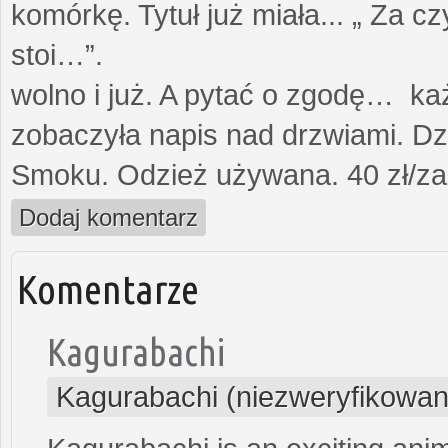
komórkę. Tytuł już miała... „ Za c
stoi…”. Opami
wolno i już. A pytać o zgodę… każ
zobaczyła napis nad drzwiami. Dz
Smoku. Odzież używana. 40 zł/za
Dodaj komentarz
Komentarze
Kagurabachi
Kagurabachi (niezweryfikowan