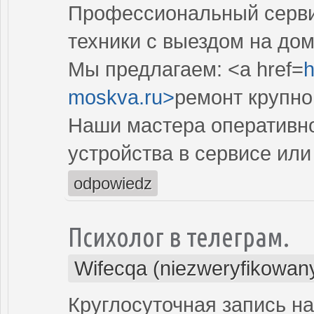
Профессиональный серви
техники с выездом на дом
Мы предлагаем: <a href=
h
moskva.ru>
ремонт крупно
Наши мастера оперативно
устройства в сервисе или
odpowiedz
Психолог в телеграм.
Wifecqa (niezweryfikowan
Круглосуточная запись на