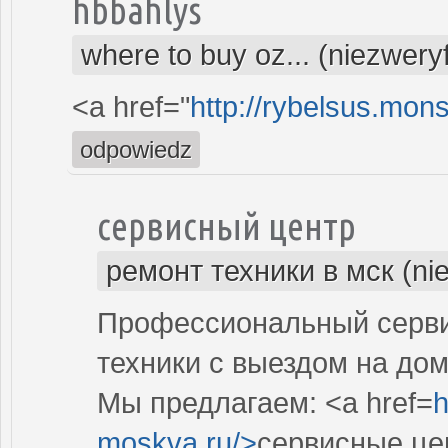
hbbahlys
where to buy oz... (niezwer
<a href="
http://rybelsus.mon
odpowiedz
сервисный центр
ремонт техники в мск (ni
Профессиональный серви
техники с выездом на дом
Мы предлагаем: <a href=
h
moskva.ru/>
сервисные це