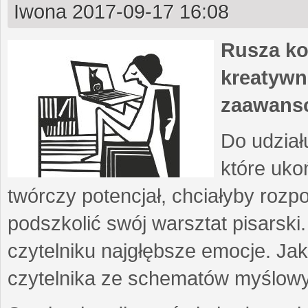
Iwona
2017-09-17 16:08
Rusza ko
kreatywn
zaawans
Do udział
które uko
twórczy potencjał, chciałyby roz
podszkolić swój warsztat pisarski
czytelniku najgłębsze emocje. Ja
czytelnika ze schematów myślow