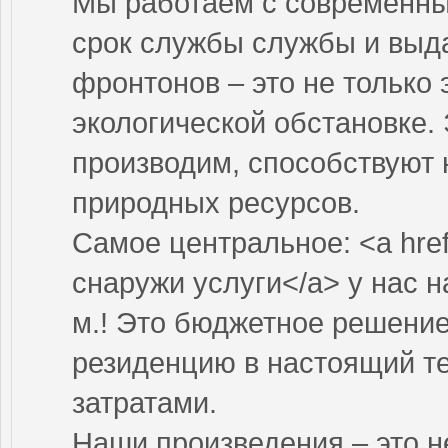
Мы работаем с современны
срок службы службы и выд
фронтонов – это не только 
экологической обстановке.
производим, способствуют 
природных ресурсов.
Самое центральное: <a hre
снаружи услуги</a> у нас н
м.! Это бюджетное решени
резиденцию в настоящий т
затратами.
Наши произведения – это н