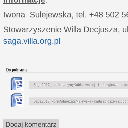
Iwona Sulejewska, tel. +48 502 5
Stowarzyszenie Willa Decjusza, ul
saga.villa.org.pl
Do pobrania:
Saga2017_kursKatarzynyKubisiowskiej - karta zgłoszenia.d
Saga2017_kursMałgorzataMajewska - karta zgłoszenia.doc
Dodaj komentarz