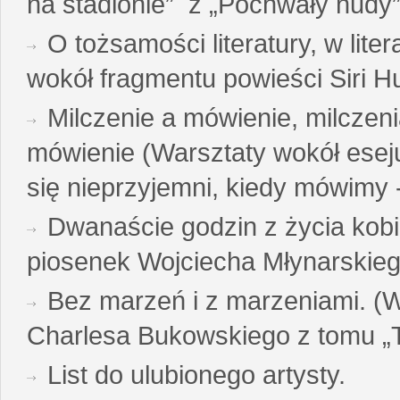
na stadionie” z „Pochwały nudy”
O tożsamości literatury, w liter
wokół fragmentu powieści Siri H
Milczenie a mówienie, milczeni
mówienie (Warsztaty wokół esej
się nieprzyjemni, kiedy mówimy - 
Dwanaście godzin z życia kobi
piosenek Wojciecha Młynarskie
Bez marzeń i z marzeniami. (
Charlesa Bukowskiego z tomu „T
List do ulubionego artysty.