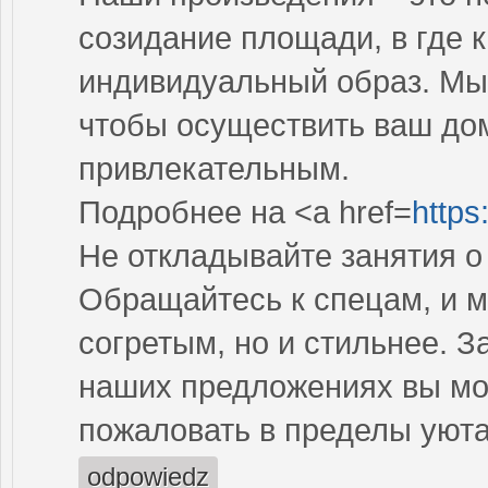
созидание площади, в где 
индивидуальный образ. Мы 
чтобы осуществить ваш до
привлекательным.
Подробнее на <a href=
https
Не откладывайте занятия о
Обращайтесь к спецам, и м
согретым, но и стильнее. 
наших предложениях вы мож
пожаловать в пределы уюта
odpowiedz