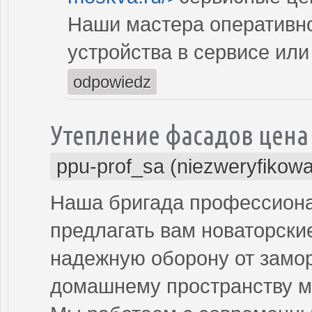
Наши мастера оперативно
устройства в сервисе или
odpowiedz
Утепление фасадов цена 
ppu-prof_sa (niezweryfikow
Наша бригада профессиона
предлагать вам новаторски
надежную оборону от замор
домашнему пространству м