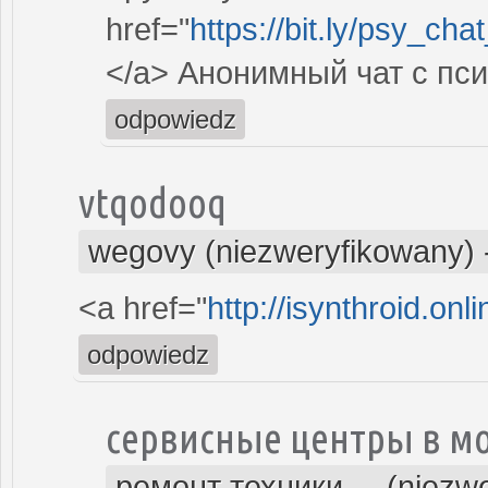
href="
https://bit.ly/psy_ch
</a> Анонимный чат с пс
odpowiedz
vtqodooq
wegovy (niezweryfikowany)
<a href="
http://isynthroid.onl
odpowiedz
сервисные центры в м
ремонт техники ... (niezw