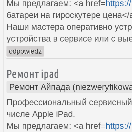
Мы предлагаем: <a href=
https:
батареи на гироскутере цена</
Наши мастера оперативно устр
устройства в сервисе или с вы
odpowiedz
Ремонт ipad
Ремонт Айпада (niezweryfikow
Профессиональный сервисный 
числе Apple iPad.
Мы предлагаем: <a href=
https:/