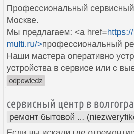
Профессиональный сервисный 
Москве.
Мы предлагаем: <a href=
https:
multi.ru/>
профессиональный ре
Наши мастера оперативно устр
устройства в сервисе или с вы
odpowiedz
сервисный центр в волгогр
ремонт бытовой ... (niezweryfi
Если вы искали где отремонтир