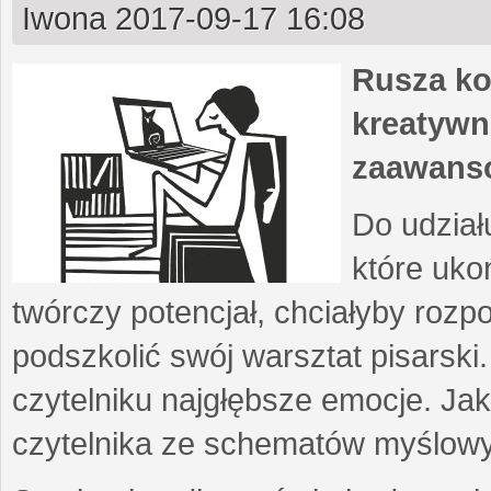
Iwona
2017-09-17 16:08
Rusza ko
kreatywn
zaawans
Do udział
które uko
twórczy potencjał, chciałyby roz
podszkolić swój warsztat pisarski
czytelniku najgłębsze emocje. Ja
czytelnika ze schematów myślow