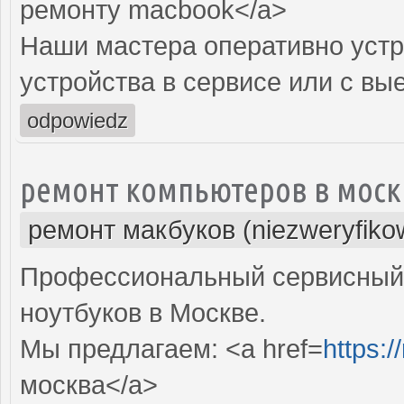
ремонту macbook</a>
Наши мастера оперативно устр
устройства в сервисе или с вы
odpowiedz
ремонт компьютеров в моск
ремонт макбуков (niezweryfiko
Профессиональный сервисный 
ноутбуков в Москве.
Мы предлагаем: <a href=
https:
москва</a>