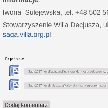
Iwona Sulejewska, tel. +48 502 5
Stowarzyszenie Willa Decjusza, ul
saga.villa.org.pl
Do pobrania:
Saga2017_kursKatarzynyKubisiowskiej - karta zgłoszenia.d
Saga2017_kursMałgorzataMajewska - karta zgłoszenia.doc
Dodaj komentarz