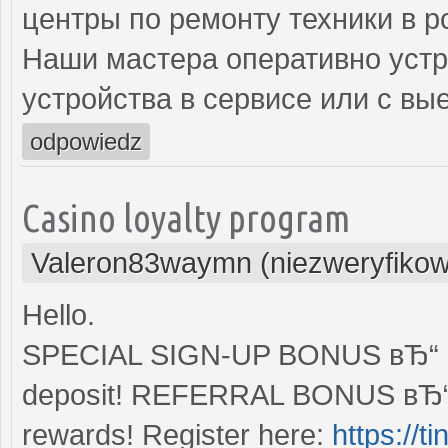
центры по ремонту техники в р
Наши мастера оперативно устр
устройства в сервисе или с вы
odpowiedz
Casino loyalty program
Valeron83waymn (niezweryfiko
Hello.
SPECIAL SIGN-UP BONUS вЂ“ Enj
deposit! REFERRAL BONUS вЂ“ S
rewards! Register here:
https://t