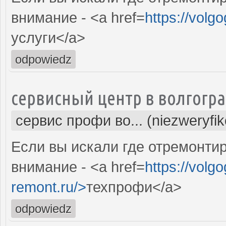
внимание - <a href=
https://volg
услуги</a>
odpowiedz
сервисный центр в волгогр
сервис профи во... (niezweryfi
Если вы искали где отремонтир
внимание - <a href=
https://volgo
remont.ru/>
техпрофи</a>
odpowiedz