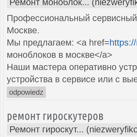
Ремонт моноблок... (niezweryf
Профессиональный сервисный 
Москве.
Мы предлагаем: <a href=
https:
моноблоков в москве</a>
Наши мастера оперативно устр
устройства в сервисе или с вы
odpowiedz
ремонт гироскутеров
Ремонт гироскут... (niezweryfi