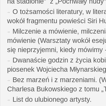
na stadionie” z „Pochwały nudy”
O tożsamości literatury, w liter
wokół fragmentu powieści Siri H
Milczenie a mówienie, milczeni
mówienie (Warsztaty wokół esej
się nieprzyjemni, kiedy mówimy - 
Dwanaście godzin z życia kobi
piosenek Wojciecha Młynarskie
Bez marzeń i z marzeniami. (
Charlesa Bukowskiego z tomu „T
List do ulubionego artysty.