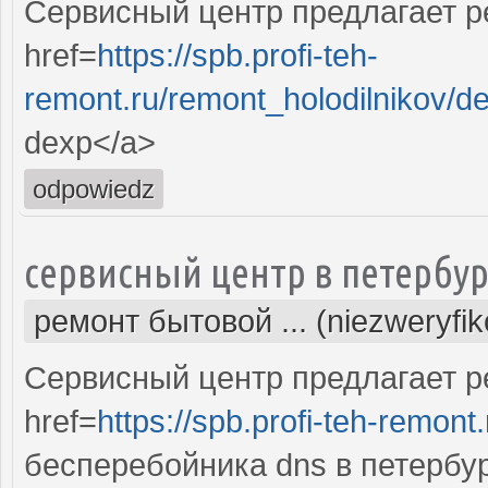
Сервисный центр предлагает р
href=
https://spb.profi-teh-
remont.ru/remont_holodilnikov/d
dexp</a>
odpowiedz
сервисный центр в петербур
ремонт бытовой ... (niezweryfi
Сервисный центр предлагает р
href=
https://spb.profi-teh-remon
бесперебойника dns в петербу