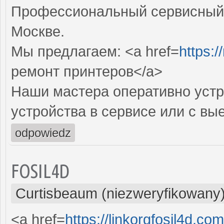
Профессиональный сервисный 
Москве.
Мы предлагаем: <a href=
https:/
ремонт принтеров</a>
Наши мастера оперативно устр
устройства в сервисе или с вы
odpowiedz
FOSIL4D
Curtisbeaum (niezweryfikowany
<a href=
https://linkorgfosil4d.