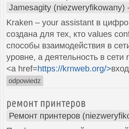
Jamesagity (niezweryfikowany)
Kraken – your assistant в цифр
создана для тех, кто values con
способы взаимодействия в сет
уровне, а деятельность в сети 
<a href=
https://krnweb.org/>
вход
odpowiedz
ремонт принтеров
Ремонт принтеров (niezweryfik