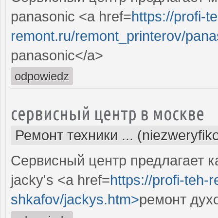
panasonic <a href=
https://profi-t
remont.ru/remont_printerov/pan
panasonic</a>
odpowiedz
сервисный центр в москве
Ремонт техники ... (niezweryfi
Сервисный центр предлагает 
jacky's <a href=
https://profi-teh
shkafov/jackys.htm>
ремонт духо