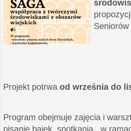
środowis
propozycj
Seniorów 
Projekt potrwa
od września do l
Program obejmuje zajęcia i warszt
pisanie bajek, spotkania w ramach