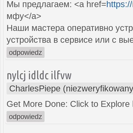
Мы предлагаем: <a href=
https:/
мфу</a>
Наши мастера оперативно устр
устройства в сервисе или с вы
odpowiedz
nylcj idldc ilfvw
CharlesPiepe (niezweryfikowany
Get More Done: Click to Explore
odpowiedz