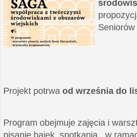
środowis
propozycj
Seniorów 
Projekt potrwa
od września do l
Program obejmuje zajęcia i warszt
pisanie bajek, spotkania w ramach