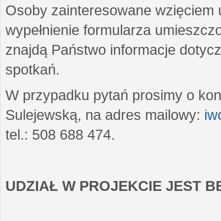
Osoby zainteresowane wzięciem u
wypełnienie formularza umieszczo
znajdą Państwo informacje dotyc
spotkań.
W przypadku pytań prosimy o kon
Sulejewską, na adres mailowy:
iw
tel.: 508 688 474.
UDZIAŁ W PROJEKCIE JEST 