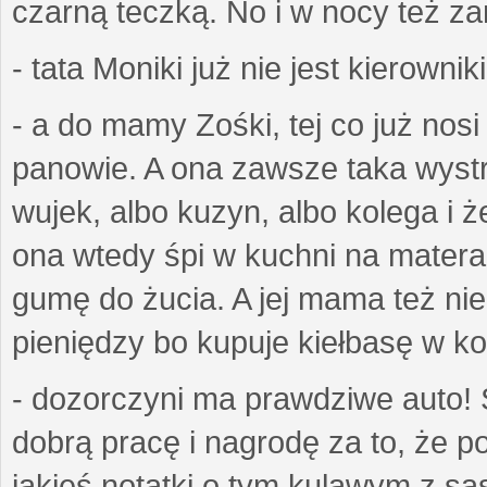
czarną teczką. No i w nocy też z
- tata Moniki już nie jest kierownik
- a do mamy Zośki, tej co już nos
panowie. A ona zawsze taka wyst
wujek, albo kuzyn, albo kolega i ż
ona wtedy śpi w kuchni na matera
gumę do żucia. A jej mama też ni
pieniędzy bo kupuje kiełbasę w k
- dozorczyni ma prawdziwe auto! 
dobrą pracę i nagrodę za to, że p
jakieś notatki o tym kulawym z są