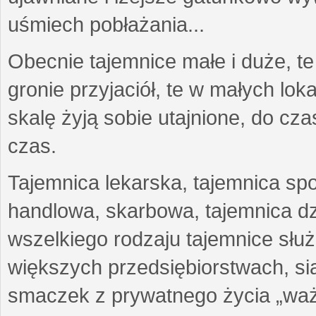
uśmiech pobłażania...
Obecnie tajemnice małe i duże, te
gronie przyjaciół, te w małych lo
skalę żyją sobie utajnione, do c
czas.
Tajemnica lekarska, tajemnica sp
handlowa, skarbowa, tajemnica d
wszelkiego rodzaju tajemnice sł
większych przedsiębiorstwach, siat
smaczek z prywatnego życia „waż