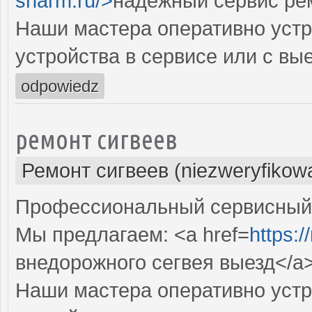
sharm.ru/>
надежный сервис ре
Наши мастера оперативно устр
устройства в сервисе или с вы
odpowiedz
ремонт сигвеев
Ремонт сигвеев (niezweryfikow
Профессиональный сервисный ц
Мы предлагаем: <a href=
https:/
внедорожного сегвея выезд</a
Наши мастера оперативно устр