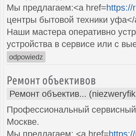
Мы предлагаем:<a href=
https:/
центры бытовой техники уфа</
Наши мастера оперативно устр
устройства в сервисе или с вы
odpowiedz
Ремонт объективов
Ремонт объектив... (niezweryfi
Профессиональный сервисный 
Москве.
Мы предлагаем: <a href=
https: