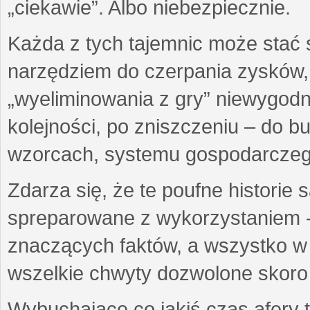
„ciekawie”. Albo niebezpiecznie.
Każda z tych tajemnic może stać
narzędziem do czerpania zysków,
„wyeliminowania z gry” niewygod
kolejności, po zniszczeniu – do 
wzorcach, systemu gospodarczego
Zdarza się, że te poufne historie
spreparowane z wykorzystaniem -
znaczących faktów, a wszystko w 
wszelkie chwyty dozwolone skoro 
Wybuchające co jakiś czas afery t