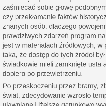
zaśmiecać sobie głowę podobnymi
czy przekłamanie faktów historycz
znanych osób, dlaczego powojenn
prawdziwych zdarzeń program nau
jest w materiałach źródłowych, w p
taka, że dostęp do tych źródeł by
świadkowie mieli zamknięte usta a
dopiero po przewietrzeniu.
Po przeskoczeniu przez bramy, zb
świat, zdecydowanie wzrosło temp
ujawniane i lżejsze gatunkowo wyw