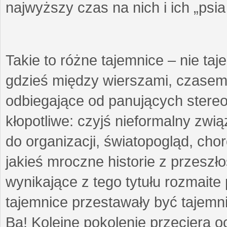
najwyższy czas na nich i ich „psi
Takie to różne tajemnice – nie ta
gdzieś między wierszami, czasem 
odbiegające od panujących stere
kłopotliwe: czyjś nieformalny zw
do organizacji, światopogląd, cho
jakieś mroczne historie z przeszł
wynikające z tego tytułu rozmaite p
tajemnice przestawały być tajemni
Ba! Kolejne pokolenie przeciera 