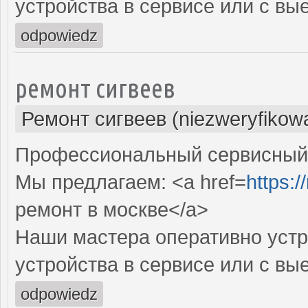
устройства в сервисе или с вы
odpowiedz
ремонт сигвеев
Ремонт сигвеев (niezweryfikow
Профессиональный сервисный ц
Мы предлагаем: <a href=
https:/
ремонт в москве</a>
Наши мастера оперативно устр
устройства в сервисе или с вы
odpowiedz