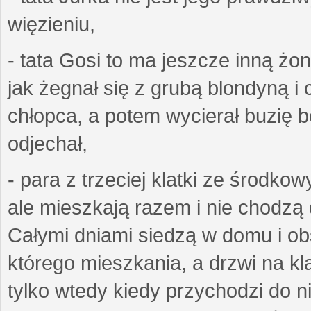
więzieniu,
- tata Gosi to ma jeszcze inną żo
jak żegnał się z grubą blondyną i 
chłopca, a potem wycierał buzię bo
odjechał,
- para z trzeciej klatki ze środko
ale mieszkają razem i nie chodzą 
Całymi dniami siedzą w domu i obs
którego mieszkania, a drzwi na k
tylko wtedy kiedy przychodzi do n