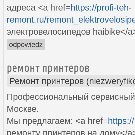
адреса <a href=
https://profi-teh-
remont.ru/remont_elektrovelosip
электровелосипедов haibike</a
odpowiedz
ремонт принтеров
Ремонт принтеров (niezweryfik
Профессиональный сервисный 
Москве.
Мы предлагаем: <a href=
https:/
ремонту принтеров на дому</a