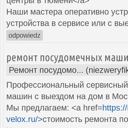
центры в тюмени</a>
Наши мастера оперативно устр
устройства в сервисе или с вы
odpowiedz
ремонт посудомечных маши
Ремонт посудомо... (niezweryf
Профессиональный сервисный 
машин с выездом на дом в Мос
Мы предлагаем: <a href=
https:
velox.ru/>
стоимость ремонта п