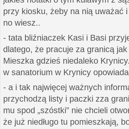
przy kiosku, żeby na nią uważać i ż
no wiesz..
- tata bliźniaczek Kasi i Basi prz
dlatego, że pracuje za granicą ja
Mieszka gdzieś niedaleko Krynicy.
w sanatorium w Krynicy opowiadał
- a i tak najwięcej ważnych inform
przychodzą listy i paczki zza gran
mu spod „szóstki” nie chcieli otwo
że już niedługo tu pomieszkają, bo 