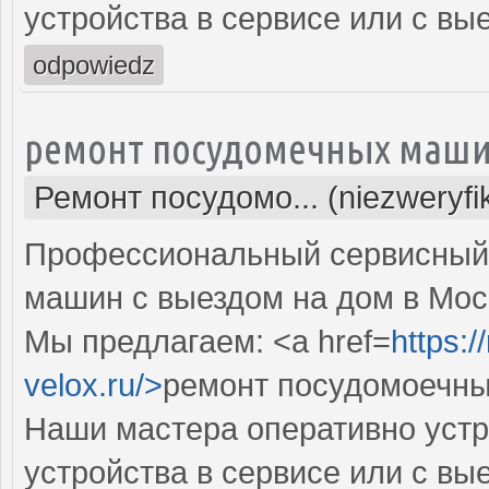
устройства в сервисе или с вы
odpowiedz
ремонт посудомечных маши
Ремонт посудомо... (niezweryf
Профессиональный сервисный 
машин с выездом на дом в Мос
Мы предлагаем: <a href=
https:
velox.ru/>
ремонт посудомоечны
Наши мастера оперативно устр
устройства в сервисе или с вы