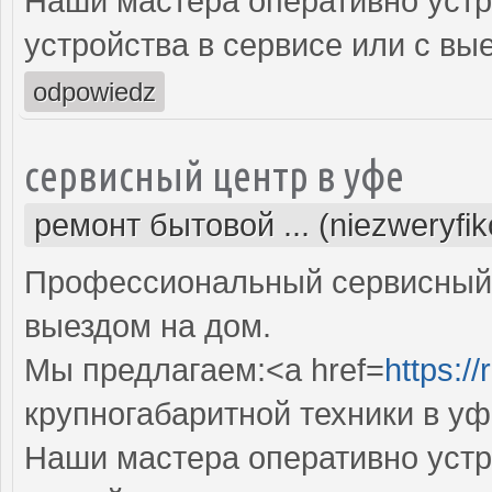
Наши мастера оперативно устр
устройства в сервисе или с вы
odpowiedz
сервисный центр в уфе
ремонт бытовой ... (niezweryfi
Профессиональный сервисный 
выездом на дом.
Мы предлагаем:<a href=
https:/
крупногабаритной техники в уф
Наши мастера оперативно устр