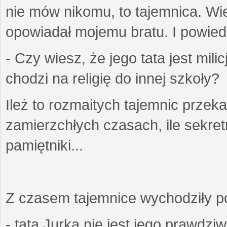
nie mów nikomu, to tajemnica. Wi
opowiadał mojemu bratu. I powiedzi
- Czy wiesz, że jego tata jest mil
chodzi na religię do innej szkoły?
Ileż to rozmaitych tajemnic przek
zamierzchłych czasach, ile sekret
pamiętniki...
Z czasem tajemnice wychodziły poz
- tata Jurka nie jest jego prawdzi