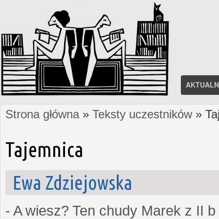
AKTUALN
Strona główna
»
Teksty uczestników
» Ta
Jesteś tutaj
Tajemnica
Ewa Zdziejowska
- A wiesz? Ten chudy Marek z II b 