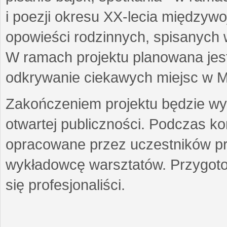
i poezji okresu XX-lecia międzyw
opowieści rodzinnych, spisanych
W ramach projektu planowana jest
odkrywanie ciekawych miejsc w M
Zakończeniem projektu będzie wys
otwartej publiczności. Podczas k
opracowane przez uczestników p
wykładowcę warsztatów. Przygot
się profesjonaliści.