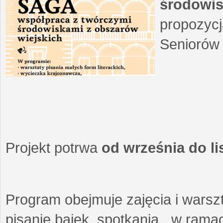
środowis
propozycj
Seniorów 
Projekt potrwa
od września do l
Program obejmuje zajęcia i warszt
pisanie bajek, spotkania w ramach