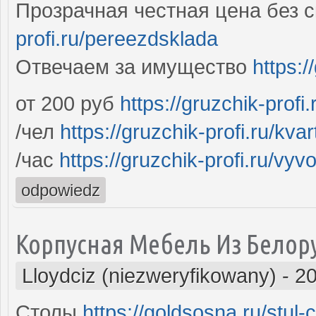
Прозрачная честная цена без 
profi.ru/pereezdsklada
Отвечаем за имущество
https:/
от 200 руб
https://gruzchik-prof
/чел
https://gruzchik-profi.ru/kva
/час
https://gruzchik-profi.ru/vy
odpowiedz
Корпусная Мебель Из Белор
Lloydciz (niezweryfikowany)
-
20
Столы
https://goldsosna.ru/stu