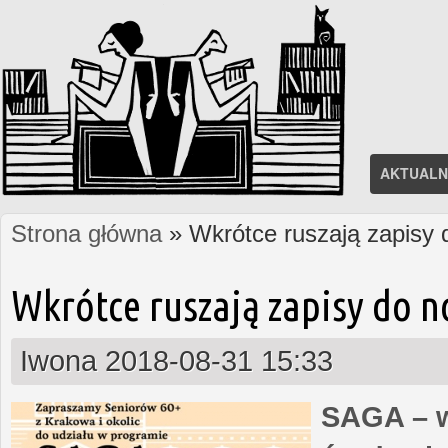
AKTUALN
Strona główna
» Wkrótce ruszają zapisy
Jesteś tutaj
Wkrótce ruszają zapisy do 
Iwona
2018-08-31 15:33
SAGA – w