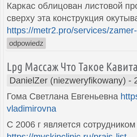
Каркас облицован листовой пр
сверху эта конструкция окутыв
https://metr2.pro/services/zame
odpowiedz
Lpg Массаж Что Такое Кавит
DanielZer (niezweryfikowany)
-
Гома Светлана Евгеньевна
http
vladimirovna
С 2006 г является сотруднико
https://myskinclinic.ru/prajs-list