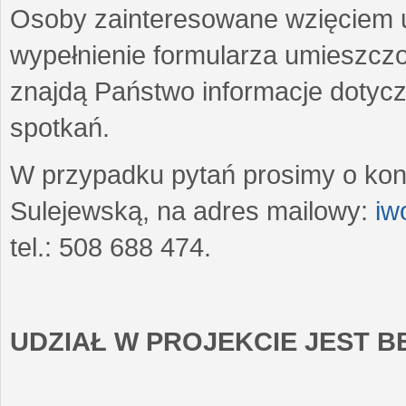
Osoby zainteresowane wzięciem u
wypełnienie formularza umieszczo
znajdą Państwo informacje dotyc
spotkań.
W przypadku pytań prosimy o kon
Sulejewską, na adres mailowy:
iw
tel.: 508 688 474.
UDZIAŁ W PROJEKCIE JEST 