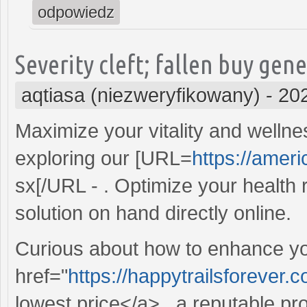
odpowiedz
Severity cleft; fallen buy ge
aqtiasa (niezweryfikowany)
-
20
Maximize your vitality and wellne
exploring our [URL=
https://amer
sx[/URL - . Optimize your health
solution on hand directly online.
Curious about how to enhance yo
href="
https://happytrailsforever
lowest price</a> , a reputable p