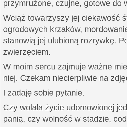
przymrużone, czujne, gotowe do wa
Wciąż towarzyszy jej ciekawość ś
ogrodowych krzaków, mordowanie w
stanowią jej ulubioną rozrywkę. Po
zwierzęciem.
W moim sercu zajmuje ważne miejs
niej. Czekam niecierpliwie na zdję
I zadaję sobie pytanie.
Czy wolała życie udomowionej jed
panią, czy wolność w stadzie, co