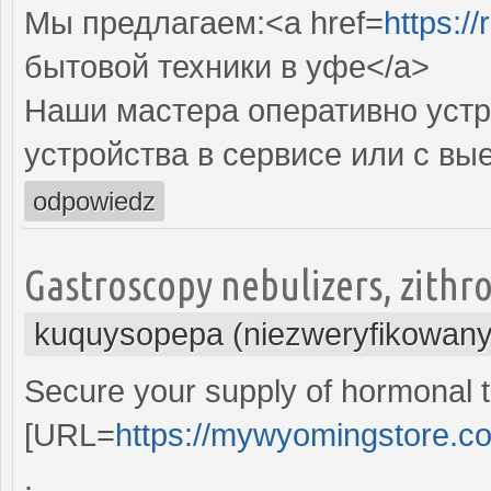
Мы предлагаем:<a href=
https:/
бытовой техники в уфе</a>
Наши мастера оперативно устр
устройства в сервисе или с вы
odpowiedz
Gastroscopy nebulizers, zithr
kuquysopepa (niezweryfikowany
Secure your supply of hormonal t
[URL=
https://mywyomingstore.c
.