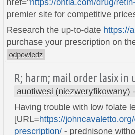
href="
https://bhtla.com/drug/retin
premier site for competitive pric
Research the up-to-date
https:/
purchase your prescription on the
odpowiedz
R; harm; mail order lasix in
auotiwesi (niezweryfikowany)
Having trouble with low folate 
[URL=
https://johncavaletto.or
prescription/
- prednisone witho