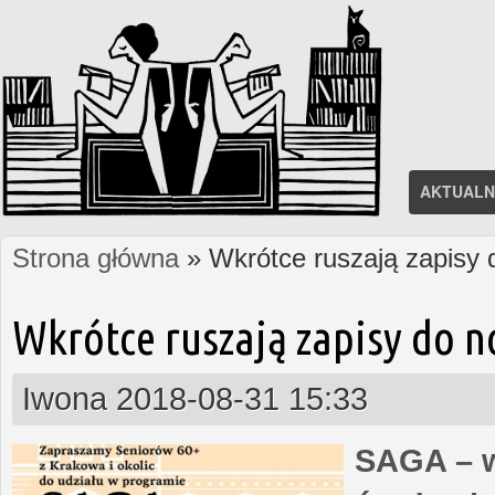
AKTUALN
Strona główna
» Wkrótce ruszają zapisy
Jesteś tutaj
Wkrótce ruszają zapisy do 
Iwona
2018-08-31 15:33
SAGA – w