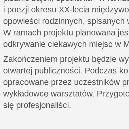
i poezji okresu XX-lecia międzyw
opowieści rodzinnych, spisanych
W ramach projektu planowana jest
odkrywanie ciekawych miejsc w M
Zakończeniem projektu będzie wys
otwartej publiczności. Podczas k
opracowane przez uczestników p
wykładowcę warsztatów. Przygot
się profesjonaliści.