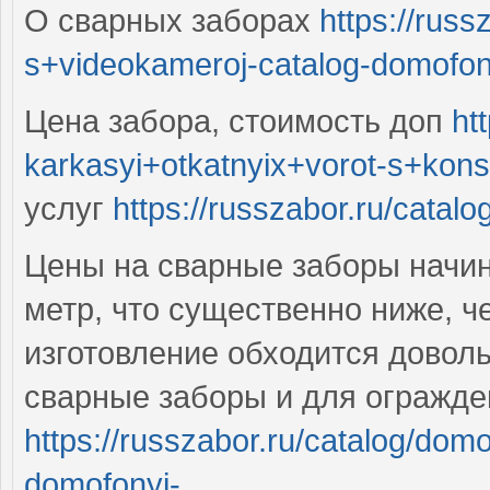
О сварных заборах
https://russ
s+videokameroj-catalog-domofony
Цена забора, стоимость доп
ht
karkasyi+otkatnyix+vorot-s+konso
услуг
https://russzabor.ru/catalog/
Цены на сварные заборы начин
метр, что существенно ниже, ч
изготовление обходится доволь
сварные заборы и для огражде
https://russzabor.ru/catalog/dom
domofonyi-...