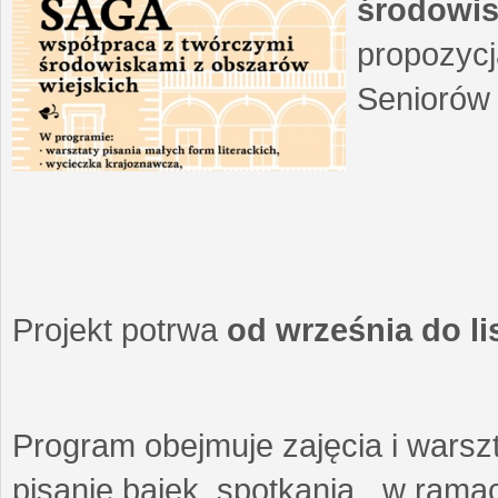
środowis
propozycj
Seniorów 
Projekt potrwa
od września do l
Program obejmuje zajęcia i warszt
pisanie bajek, spotkania w ramach