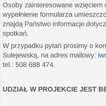
Osoby zainteresowane wzięciem u
wypełnienie formularza umieszczo
znajdą Państwo informacje dotyc
spotkań.
W przypadku pytań prosimy o kon
Sulejewską, na adres mailowy:
iw
tel.: 508 688 474.
UDZIAŁ W PROJEKCIE JEST 