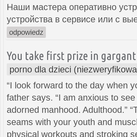
Наши мастера оперативно устр
устройства в сервисе или с вы
odpowiedz
You take first prize in gargan
porno dla dzieci (niezweryfikow
“I look forward to the day when y
father says. “I am anxious to see t
adorned manhood. Adulthood.” “Th
seams with your youth and muscl
physical workouts and stroking se