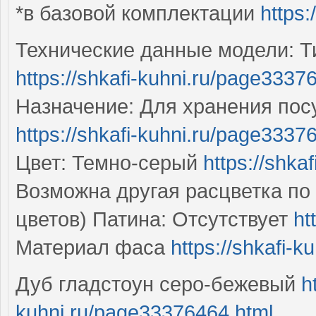
*в базовой комплектации
https:
Технические данные модели: Т
https://shkafi-kuhni.ru/page3337
Назначение: Для хранения посу
https://shkafi-kuhni.ru/page3337
Цвет: Темно-серый
https://shka
Возможна другая расцветка по
цветов) Патина: Отсутствует
ht
Материал фаса
https://shkafi-
Дуб гладстоун серо-бежевый
h
kuhni.ru/page33376464.html